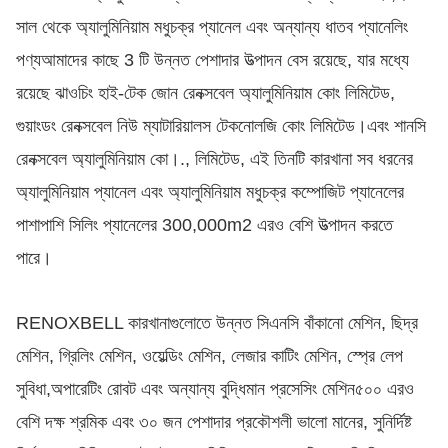
সাল থেকে অ্যালুমিনিয়াম মধুচক্র প্যানেল এবং অন্যান্য ধাতব প্যানেলিং
পণ্যআমাদের কাছে 3 টি উন্নত পেশাদার উত্পাদন বেস রয়েছে, যার মধ্যে
রয়েছে ঝাওচিং হাই-টেক জোন রেনক্সবেল অ্যালুমিনিয়াম কোং লিমিটেড,
গুয়াংডং রেনক্সবেল নিউ ম্যাটারিয়ালস টেকনোলজি কোং লিমিটেড।এবং শানসি
রেনক্সবেল অ্যালুমিনিয়াম কো।., লিমিটেড, এই তিনটি কারখানা সব ধরনের
অ্যালুমিনিয়াম প্যানেল এবং অ্যালুমিনিয়াম মধুচক্র কম্পোজিট প্যানেলের
পাশাপাশি সিলিং প্যানেলের 300,000m2 এরও বেশি উত্পাদন করতে
পারে।
RENOXBELL কারখানাগুলোতে উন্নত সিএনসি বাঁকানো মেশিন, ছিদ্র
মেশিন, গ্রিলিং মেশিন, ওয়েল্ডিং মেশিন, লেজার কাটিং মেশিন, স্প্রে লেপ
সুবিধা,অপারেটিং রোবট এবং অন্যান্য বুদ্ধিমান প্রসেসিং মেশিন৫০০ এরও
বেশি দক্ষ শ্রমিক এবং ৩০ জন পেশাদার প্রকৌশলী ভালো মানের, সুনির্দিষ্ট