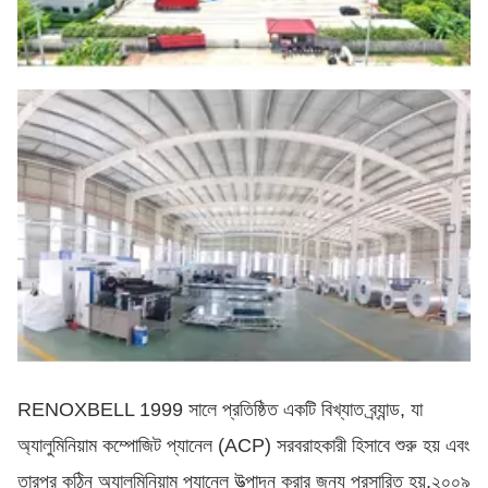
RENOXBELL 1999 সালে প্রতিষ্ঠিত একটি বিখ্যাত ব্র্যান্ড, যা
অ্যালুমিনিয়াম কম্পোজিট প্যানেল (ACP) সরবরাহকারী হিসাবে শুরু হয় এবং
তারপর কঠিন অ্যালুমিনিয়াম প্যানেল উত্পাদন করার জন্য প্রসারিত হয়,২০০৯