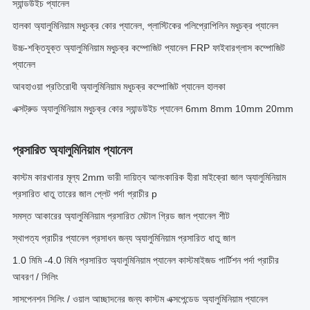
স্যান্ডউইচ প্যানেল
হালকা অ্যালুমিনিয়াম মধুচক্র কোর প্যানেল, প্লাস্টিকের পলিপ্রোপিলিন মধুচক্র প্যানেল
উচ্চ-শক্তিযুক্ত অ্যালুমিনিয়াম মধুচক্র কম্পোজিট প্যানেল FRP ফাইবারগ্লাস কম্পোজিট
প্যানেল
আবহাওয়া প্রতিরোধী অ্যালুমিনিয়াম মধুচক্র কম্পোজিট প্যানেল হালকা
এক্সট্রুড অ্যালুমিনিয়াম মধুচক্র কোর স্যান্ডউইচ প্যানেল 6mm 8mm 10mm 20mm
প্রসারিত অ্যালুমিনিয়াম প্যানেল
কাস্টম কারখানার মূল্য 2mm ভারী দায়িত্ব আলংকারিক হীরা মাইক্রো জাল অ্যালুমিনিয়াম
প্রসারিত ধাতু তারের জাল প্লেট পর্দা প্রাচীর p
সমস্ত আকারের অ্যালুমিনিয়াম প্রসারিত মেটাল গ্রিড জাল প্যানেল শীট
স্থাপত্য প্রাচীর প্যানেল প্রসাধন জন্য অ্যালুমিনিয়াম প্রসারিত ধাতু জাল
1.0 মিমি -4.0 মিমি প্রসারিত অ্যালুমিনিয়াম প্যানেল কাস্টমাইজড পার্টিশন পর্দা প্রাচীর
আবরণ / সিলিং
সাসপেনশন সিলিং / ওয়াল আচ্ছাদনের জন্য কাস্টম এক্সপেন্ডেড অ্যালুমিনিয়াম প্যানেল