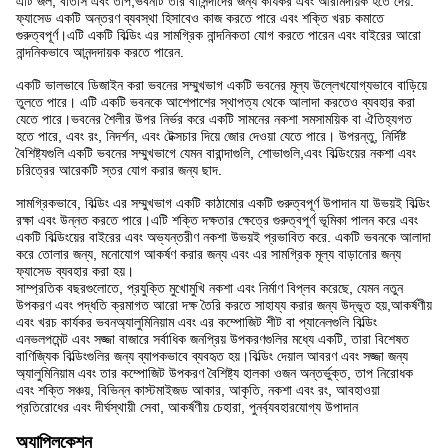
এটি জল, বাতাস এবং তাপ,ভবনটি তার বাসিন্দাদের জন্য কার্যকর এবং আরামদায়ক হতে দেয়.
ফ্যাসেড একটি অন্তরণ ব্যবস্থা হিসাবেও কাজ করতে পারে এবং শক্তি খরচ কমাতে
গুরুত্বপূর্ণ।এটি একটি বিল্ডিং এর সামগ্রিক নান্দনিকতা যোগ করতে পারেন এবং বাইরের আরো
নান্দনিকভাবে আনন্দদায়ক করতে পারেন.
একটি ভালভাবে ডিজাইন করা ভবনের সম্মুখভাগ একটি ভবনের মূল্য উল্লেখযোগ্যভাবে বাড়িয়ে
তুলতে পারে। এটি একটি ভবনকে আশেপাশের স্থাপত্য থেকে আলাদা করতেও ব্যবহার করা
যেতে পারে।ভবনের শৈলীর উপর নির্ভর করে একটি সামনের নকশা সমসাময়িক বা ঐতিহ্যগত
হতে পারে, এবং রং, নিদর্শন, এবং টেক্সচার দিয়ে জোর দেওয়া যেতে পারে। উপরন্তু, নির্দিষ্ট
বৈশিষ্ট্যগুলি একটি ভবনের সম্মুখভাগে যেমন বারান্দাগুলি, শোভাগুলি,এবং বিল্ডিংয়ের নকশা এবং
চরিত্রের আরেকটি স্তর যোগ করার জন্য ছাদ.
সামগ্রিকভাবে, বিল্ডিং এর সম্মুখভাগ একটি কাঠামোর একটি গুরুত্বপূর্ণ উপাদান যা উভয়ই বিল্ডিং
রক্ষা এবং উন্নত করতে পারে।এটি শক্তি দক্ষতার ক্ষেত্রে গুরুত্বপূর্ণ ভূমিকা পালন করে এবং
একটি বিল্ডিংয়ের বাইরের এবং অভ্যন্তরীণ নকশা উভয়ই প্রভাবিত করে. একটি ভবনকে আলাদা
করে তোলার জন্য, মনোযোগ আকর্ষণ করার জন্য এবং এর সামগ্রিক মূল্য বাড়ানোর জন্য
ফ্যাসেড ব্যবহার করা হয়।
সাম্প্রতিক বছরগুলোতে, প্রযুক্তি মুখোমুখি নকশা এবং নির্মাণ বিপ্লব করেছে, যেমন নতুন
উপকরণ এবং পদ্ধতি ক্রমাগত আরো দক্ষ তৈরি করতে সাহায্য করার জন্য উদ্ভূত হয়,আকর্ষণীয়
এবং খরচ কার্যকর ভবনঅ্যালুমিনিয়াম এবং এর কম্পোজিট শীট বা প্যানেলগুলি বিল্ডিং
এনভলপমেন্ট এবং সজ্জা বাজারে সর্বাধিক জনপ্রিয় উপকরণগুলির মধ্যে একটি, তারা বিশেষত
বাণিজ্যিক বিল্ডিংগুলির জন্য ব্যাপকভাবে ব্যবহৃত হয়।বিল্ডিং দেয়াল আবরণ এবং সজ্জা জন্য
অ্যালুমিনিয়াম এবং তার কম্পোজিট উপকরণ বৈশিষ্ট্য হালকা ওজন অন্তর্ভুক্ত, তাপ নিরোধক
এবং শক্তি সঞ্চয়, বিভিন্ন কাস্টমাইজড আকার, আকৃতি, নকশা এবং রং, আবহাওয়া
প্রতিরোধের এবং দীর্ঘস্থায়ী সেবা, আকর্ষণীয় চেহারা, পুনর্ব্যবহারযোগ্য উপাদান
অ্যাপ্লিকেশন