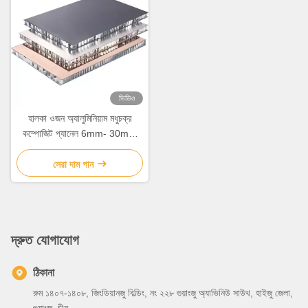
ভিডিও
হালকা ওজন অ্যালুমিনিয়াম মধুচক্র
কম্পোজিট প্যানেল 6mm- 30mm
বেধ
সেরা দাম পান
দ্রুত যোগাযোগ
ঠিকানা
রুম ১৪০৭-১৪০৮, জিংডিয়ানজু বিল্ডিং, নং ২২৮ গুয়াংজু অ্যাভিনিউ সাউথ, হাইজু জেলা,