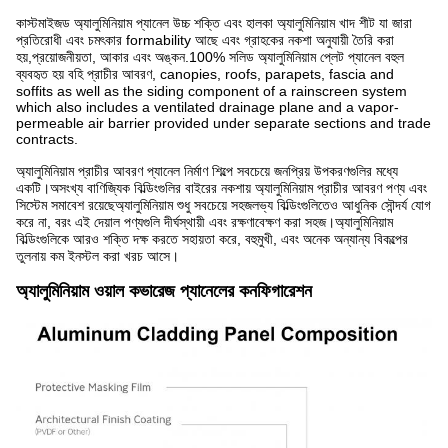
কাস্টমাইজড অ্যালুমিনিয়াম প্যানেল উচ্চ শক্তি এবং হালকা অ্যালুমিনিয়াম খাদ শীট যা জারা
প্রতিরোধী এবং চমৎকার formability আছে এবং গ্রাহকের নকশা অনুযায়ী তৈরি করা
হয়,প্রয়োজনীয়তা, আকার এবং অঙ্কন.100% সলিড অ্যালুমিনিয়াম প্লেট প্যানেল বহুল
ব্যবহৃত হয় বহি প্রাচীর আবরণ, canopies, roofs, parapets, fascia and
soffits as well as the siding component of a rainscreen system
which also includes a ventilated drainage plane and a vapor-
permeable air barrier provided under separate sections and trade
contracts.
অ্যালুমিনিয়াম প্রাচীর আবরণ প্যানেল নির্মাণ শিল্পে সবচেয়ে জনপ্রিয় উপকরণগুলির মধ্যে
একটি।অসংখ্য বাণিজ্যিক বিল্ডিংগুলির বাইরের নকশায় অ্যালুমিনিয়াম প্রাচীর আবরণ পণ্য এবং
সিস্টেম সমাবেশ রয়েছেঅ্যালুমিনিয়াম শুধু সবচেয়ে সহজলভ্য বিল্ডিংগুলিতেও আধুনিক সৌন্দর্য যোগ
করে না, বরং এই দেয়াল পণ্যগুলি দীর্ঘস্থায়ী এবং রক্ষণাবেক্ষণ করা সহজ।অ্যালুমিনিয়াম
বিল্ডিংগুলিকে আরও শক্তি দক্ষ করতে সহায়তা করে, বহুমুখী, এবং অনেক অন্যান্য বিকল্পের
তুলনায় কম ইনস্টল করা খরচ আসে।
অ্যালুমিনিয়াম ওয়াল কভারেজ প্যানেলের কনফিগারেশন