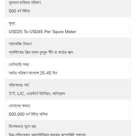
ন্যূনতম চাহিদার পরিমাণ:
500 বর্গ মিটার
মূল্য:
USD25 To USD45 Per Squre Meter
প্যাকেজিং বিবরণ:
প্লাস্টিকের ফিল্ম প্লাস বুদবুদ শীট বা কাঠের বাক্স
ডেলিভারি সময়:
অর্ডার পরিমাণ সাপেক্ষে 25-45 দিন
পরিশোধের শর্ত:
T/T, L/C, ওয়েস্টার্ন ইউনিয়ন, মানিগ্রাম
যোগানের ক্ষমতা:
500,000 বর্গ মিটার মাসিক
বিশেষভাবে তুলে ধরা:
উচ্চ-শক্তিযুক্ত অ্যালুমিনিয়াম মধুচক্র কম্পোজিট প্যানেল
, 