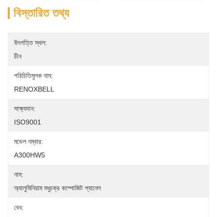
বিস্তারিত তথ্য
উৎপত্তি স্থল:
চীন
পরিচিতিমুলক নাম:
RENOXBELL
সাক্ষ্যদান:
ISO9001
মডেল নম্বার:
A300HW5
নাম:
অ্যালুমিনিয়াম মধুচক্র কম্পোজিট প্যানেল
বেধ: