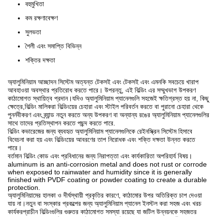
বহুমুখিতা
কম রক্ষণাবেক্ষণ
সুলভতা
শৈলী এবং সমাপ্তি বিভিন্ন
শক্তির দক্ষতা
অ্যালুমিনিয়াম আচ্ছাদন সিস্টেম অত্যন্ত টেকসই এবং টেকসই এবং এমনকি সবচেয়ে খারাপ
আবহাওয়া অবস্থার প্রতিরোধ করতে পারে। উপরন্তু, এই বিল্ডিং এর সম্মুখভাগ উপকরণ
কাঠামোগত স্থায়িত্ব প্রদান।যদিও অ্যালুমিনিয়াম প্যানেলগুলি সহজেই ক্ষতিগ্রস্ত হয় না, কিছু
ক্ষেত্রে,বিল্ডিং মালিকরা বিল্ডিংয়ের চেহারা এবং স্টাইল পরিবর্তন করতে বা পুরানো চেহারা থেকে
পুনর্নবীকরণ এবং ব্র্যান্ড নতুন করতে অন্য উপকরণ বা অন্যান্য রঙের অ্যালুমিনিয়াম প্যানেলগুলির
সাথে তাদের প্রতিস্থাপন করতে পছন্দ করতে পারে.
বিল্ডিং কভারেজের জন্য ব্যবহৃত অ্যালুমিনিয়াম প্যানেলগুলিকে রেইনস্ক্রিন সিস্টেম হিসাবে
বিবেচনা করা হয় এবং বিল্ডিংয়ের আবরণের তাপ নিরোধক এবং শক্তি দক্ষতা উন্নত করতে
পারে।
বর্তমান বিল্ডিং কোড এবং প্রবিধানের জন্য নিরাপত্তা এবং কার্যকারিতা অপরিহার্য বিষয়।
aluminum is an anti-corrosion metal and does not rust or corrode
when exposed to rainwater and humidity since it is generally
finished with PVDF coating or powder coating to create a durable
protection.
অ্যালুমিনিয়ামের হালকা ও দীর্ঘস্থায়ী প্রকৃতির কারণে, কাঠামোর উপর অতিরিক্ত চাপ দেওয়া
যায় না।নতুন বা সংস্কার প্রকল্পের জন্য অ্যালুমিনিয়াম প্যানেল ইনস্টল করা সহজ এবং খরচ
কার্যকরপ্রাচীন বিল্ডিংগুলির গুরুতর কাঠামোগত সমস্যা রয়েছে যা জটিল উন্নয়নকে সহজতর