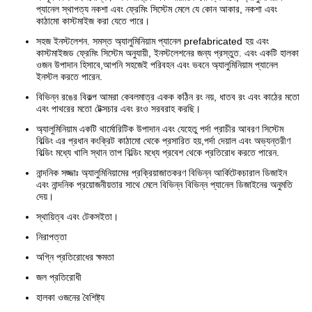
প্যানেল স্থাপত্য নকশা এবং ফ্রেমিং সিস্টেম মেলে যে কোন আকার, নকশা এবং
কাঠামো কাস্টমাইজ করা যেতে পারে।
সহজ ইনস্টলেশন. সমস্ত অ্যালুমিনিয়াম প্যানেল prefabricated হয় এবং
কাস্টমাইজড ফ্রেমিং সিস্টেম অনুযায়ী, ইনস্টলেশনের জন্য প্রস্তুত. এবং একটি হালকা
ওজন উপাদান হিসাবে,আপনি সহজেই পরিবহন এবং ভবনে অ্যালুমিনিয়াম প্যানেল
ইনস্টল করতে পারেন.
বিভিন্ন রঙের বিকল্প আমরা কেবলমাত্র একক কঠিন রং নয়, ধাতব রং এবং কাঠের মতো
এবং পাথরের মতো টেক্সচার এবং রংও সরবরাহ করছি।
অ্যালুমিনিয়াম একটি থার্মোরিটিক উপাদান এবং যেহেতু পর্দা প্রাচীর আবরণ সিস্টেম
বিল্ডিং এর প্রধান কংক্রিট কাঠামো থেকে প্রসারিত হয়,পর্দা দেয়াল এবং অভ্যন্তরীণ
বিল্ডিং মধ্যে খালি স্থান তাপ বিল্ডিং মধ্যে প্রবেশ থেকে প্রতিরোধ করতে পারেন.
নান্দনিক সজ্জাঃ অ্যালুমিনিয়ামের প্রক্রিয়াজাতকরণ বিভিন্ন আর্কিটেকচারাল ডিজাইন
এবং নান্দনিক প্রয়োজনীয়তার সাথে মেলে বিভিন্ন বিভিন্ন প্যানেল ডিজাইনের অনুমতি
দেয়।
স্থায়িত্ব এবং টেকসইতা।
নিরাপত্তা
অগ্নি প্রতিরোধের ক্ষমতা
জল প্রতিরোধী
হালকা ওজনের বৈশিষ্ট্য