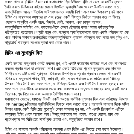
করতে পারে না।বিল্ডিং ঠিকাদাররা কাঠামোগত স্থিতিশীলতা ঝুঁকি না রেখে আকর্ষণীয় মুখোশ
তৈরি করতে বিল্ডিংয়ের বাইরের দেয়াল সিস্টেমে অ্যালুমিনিয়াম আবরণ ইনস্টল করতে পারে.
অ্যালুমিনিয়াম আবরণ সিস্টেম অবিশ্বাস্যভাবে বহুমুখী নির্মাণ এবং সজ্জা উপকরণ।এই ধাতব
বিল্ডিং এর সম্মুখভাগ শুধুমাত্র রং এবং রঙের একটি বিস্তৃত নির্বাচন প্রদান করে না কিন্তু
এছাড়াও আকৃতির একটি পছন্দ, নিদর্শন, শৈলী, আকার, এবং চাক্ষুষ প্রভাব.
অ্যালুমিনিয়াম সাইডিং এবং প্যানেলগুলিকে কেবল সৌন্দর্যের কারণে সহজ পর্যায়ক্রমিক
পরিষ্কারের প্রয়োজন।পণ্যটি নতুন এবং সংস্কার অ্যাপ্লিকেশনের জন্য একটি পরিবেশগত এবং
খরচ কার্যকর সমাধান রূপান্তরিত করেঅ্যালুমিনিয়াম প্যানেল পরিষ্কার করা সহজ জল বৃদ্ধি এবং
স্ট্যান্ডার্ড পরিষ্কার সরঞ্জাম দ্বারা করা যেতে পারে।
বিল্ডিং এর মুখোমুখি কি?
একটি ভবনের সম্মুখভাগ একটি ভবনের মুখ, এটি একটি কাঠামোর বাইরের অংশ এবং সাধারণত
ভবনের প্রথম অংশ যা লোকেরা দেখে।এটি একটি বিল্ডিংয়ের প্রধান দৃশ্যমান এবং নান্দনিক
বৈশিষ্ট্য এবং এটি একটি ব্যক্তির বিল্ডিংয়ের উপলব্ধিতে প্রধান প্রভাব ফেলতে পারেএকটি
বিল্ডিং এর সম্মুখভাগ পাথর, ইট, কংক্রিট, কাঁচ, ধাতব প্যানেল এবং কাঠের মতো বিভিন্ন
উপকরণ দিয়ে তৈরি করা যেতে পারে, যা বিভিন্ন টেক্সচার এবং শৈলী তৈরি করতে ব্যবহার করা
যেতে পারে।ভবনটিকে আবহাওয়া থেকে রক্ষা করতেও এর সম্মুখভাগ সাহায্য করে, একটি স্তর
নিরোধক, শব্দ নিরোধক এবং অন্যান্য বৈশিষ্ট্য প্রদান করে।
স্থাপত্যের ক্ষেত্রে, সামনের দিকটি একটি ভবনের সর্বাধিক দৃশ্যমান দিক এবং কাঠামোর উদ্দেশ্য
এবং heritageতিহ্যের প্রতিনিধিত্ব হিসাবে কাজ করতে পারে। প্রায়শই সামনের দিকে জটিল
বিবরণ থাকে,একটি বিল্ডিংয়ের মুখোমুখি কেবল সামনের মুখ নয়, এটি একটি শিল্পকর্ম যা এটিকে
অন্যান্য বিল্ডিং থেকে আলাদা করে।কিন্তু কাঠামোর সব পক্ষের. পাশের দেয়াল, ছাদ এবং
প্রবেশদ্বার সব বিল্ডিংয়ের সামগ্রিক চেহারা এবং অনুভূতিতে অবদান রাখে।
বিল্ডিং এর সামনের অংশটি পরিবেশের অবস্থা থেকে বিল্ডিং এর ভিতরে রক্ষা করার উদ্দেশ্যে।