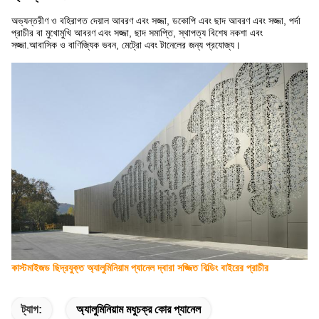
অভ্যন্তরীণ ও বহিরাগত দেয়াল আবরণ এবং সজ্জা, ডকোপি এবং ছাদ আবরণ এবং সজ্জা, পর্দা
প্রাচীর বা মুখোমুখি আবরণ এবং সজ্জা, ছাদ সমাপ্তি, স্থাপত্য বিশেষ নকশা এবং
সজ্জা.আবাসিক ও বাণিজ্যিক ভবন, মেট্রো এবং টানেলের জন্য প্রযোজ্য।
কাস্টমাইজড ছিদ্রযুক্ত অ্যালুমিনিয়াম প্যানেল দ্বারা সজ্জিত বিল্ডিং বাইরের প্রাচীর
ট্যাগ:
অ্যালুমিনিয়াম মধুচক্র কোর প্যানেল