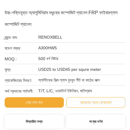
উচ্চ-শক্তিযুক্ত অ্যালুমিনিয়াম মধুচক্র কম্পোজিট প্যানেল FRP ফাইবারগ্লাস
কম্পোজিট প্যানেল
RENOXBELL
ব্র্যান্ড নাম:
A300HW5
মডেল নম্বর:
500 বর্গ মিটার
MOQ.:
USD25 to USD45 per squre meter
মূল্য:
প্লাস্টিকের ফিল্ম প্লাস বুদবুদ শীট বা কাঠের বাক্স
প্যাকেজিংয়ের বিবরণ:
T/T, L/C, ওয়েস্টার্ন ইউনিয়ন, মানিগ্রাম
অর্থ প্রদানের শর্তাবলী:
সেরা দাম পান
আমাদের সাথে যোগাযোগ
বিস্তারিত তথ্য
পণ্যের বর্ণনা