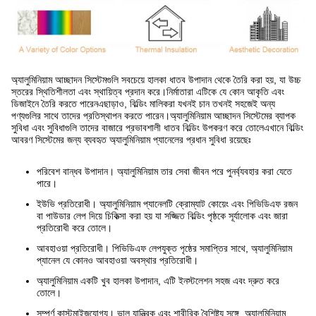
অ্যালুমিনিয়াম আচ্ছাদন সিস্টেমগুলি সবচেয়ে হালকা ধাতব উপাদান থেকে তৈরি করা হয়, যা উচ্চ
স্তরের স্থিতিশীলতা এবং স্থায়িত্ব প্রদান করে।নির্মাতারা এটিকে যে কোন আকৃতি এবং
ডিজাইনে তৈরি করতে পারেনএছাড়াও, বিল্ডিং মালিকরা যখনই চান তখনই সহজেই অন্য
পণ্যগুলির সাথে তাদের প্রতিস্থাপন করতে পারেন।অ্যালুমিনিয়াম আচ্ছাদন সিস্টেমের ব্যাপক
সুবিধা এবং সুবিধাগুলি তাদের বাজারে প্রভাবশালী ধাতব বিল্ডিং উপকরণ করে তোলেএখানে বিল্ডিং
আবরণ সিস্টেমের জন্য ব্যবহৃত অ্যালুমিনিয়াম প্যানেলের প্রধান সুবিধা রয়েছেঃ
পরিবেশ বান্ধব উপাদান। অ্যালুমিনিয়াম তার সেবা জীবন পরে পুনর্ব্যবহার করা যেতে
পারে।
ইউভি প্রতিরোধী। অ্যালুমিনিয়াম প্যানেলটি ক্রোম্যাট কোয়েং এবং পিভিডিএফ রজন
বা পাউডার লেপ দিয়ে চিকিত্সা করা হয় যা সজ্জিত বিল্ডিং পৃষ্ঠকে সূর্যালোক এবং জারা
প্রতিরোধী করে তোলে।
আবহাওয়া প্রতিরোধী। পিভিডিএফ লেপযুক্ত পৃষ্ঠের সমাপ্তির সাথে, অ্যালুমিনিয়াম
প্যানেল যে কোনও আবহাওয়া অবস্থার প্রতিরোধী।
অ্যালুমিনিয়াম একটি খুব হালকা উপাদান, এটি ইনস্টলেশন সহজ এবং দ্রুত করে
তোলে।
সম্পূর্ণ কাস্টমাইজযোগ্য। ভাল যান্ত্রিক এবং শারীরিক বৈশিষ্ট্য সঙ্গে, অ্যালুমিনিয়াম