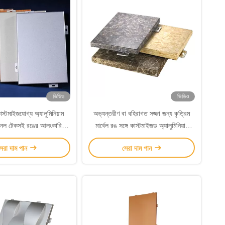
ভিডিও
ভিডিও
স্টমাইজযোগ্য অ্যালুমিনিয়াম
অভ্যন্তরীণ বা বহিরাগত সজ্জা জন্য কৃত্রিম
ানেল টেকসই রঙের আলংকারিক
মার্বেল রঙ সঙ্গে কাস্টমাইজড অ্যালুমিনিয়াম
পৃষ্ঠতল চিকিত্সা
আচ্ছাদন প্যানেল
েরা দাম পান
সেরা দাম পান