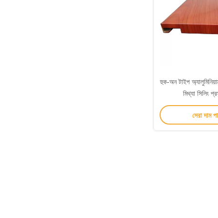
হুক-অন টাইপ অ্যালুমিনিয়
মিথ্যা সিলিং প্
সেরা দাম প