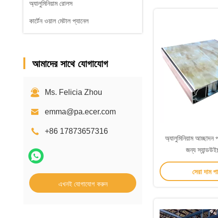
অ্যালুমিনিয়াম রোলস
কার্টেন ওয়াল মেটাল প্যানেল
আমাদের সাথে যোগাযোগ
Ms. Felicia Zhou
emma@pa.ecer.com
+86 17873657316
অ্যালুমিনিয়াম আচ্ছাদন প্
জন্য স্যান্ডউই
সেরা দাম প
এখনই যোগাযোগ করুন