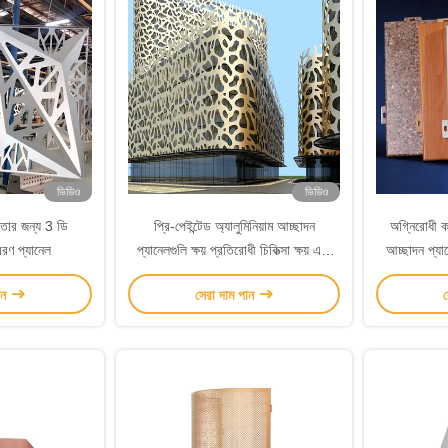
ভিডিও
ভিডিও
িকতার জন্য 3 ডি
প্রি-পেইন্টেড অ্যালুমিনিয়াম আচ্ছাদন
অগ্নিরোধী কা
বরণ প্যানেল
প্যানেলগুলি ক্ষয় প্রতিরোধী চিকিত্সা ক্ষয় এবং
আচ্ছাদন প্য
আবহাওয়া প্রতিরোধের
ান
সেরা দাম পান
স