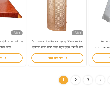
ভিডিও
ভিডিও
াম প্যানেল সাসপেনশন
বিশেষভাবে ডিজাইন করা অ্যালুমিনিয়াম ক্ল্যাডিং
বিশেষ বি
রসাধন জন্য
প্যানেল কলম সজ্জা জন্য ছিদ্রযুক্ত নিদর্শন সঙ্গে
protuberant 
অ্য
ান
সেরা দাম পান
স
1
2
3