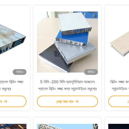
ভিডিও
ভিডিও
যানেল বিল্ডিং সজ্জা
5 মিমি -200 মিমি অ্যালুমিনিয়াম আচ্ছাদন
বিল্ডিং সজ্
চ মধুচক্র
প্যানেল বিল্ডিং সজ্জা জন্য স্যান্ডউইচড মধুচক্র
স্যান্ডউইচড 
ান
সেরা দাম পান
স