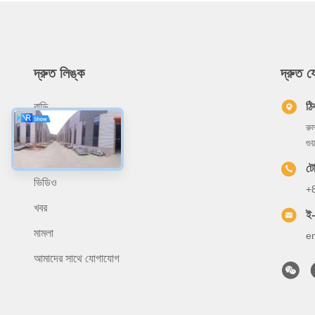
দ্রুত লিঙ্ক
দ্রুত 
বাড়ি
ঠি
রু
আমাদের সম্বন্ধে
গুয
পণ্য
ট
ভিডিও
+
খবর
ই
মামলা
e
আমাদের সাথে যোগাযোগ