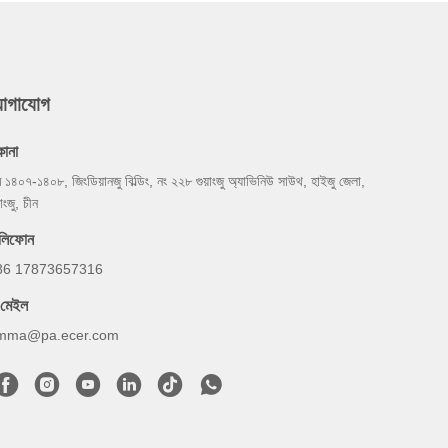
যোগাযোগ
কানা
ম ১৪০৭-১৪০৮, জিংডিয়ানজু বিল্ডিং, নং ২২৮ গুয়াংজু অ্যাভিনিউ সাউথ, হাইজু জেলা,
়াংজু, চীন
েলিফোন
86 17873657316
-মেইল
mma@pa.ecer.com