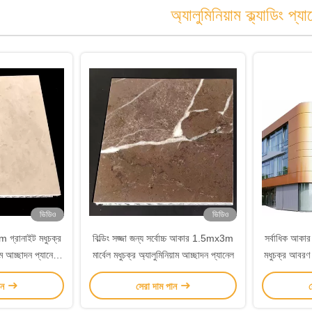
অ্যালুমিনিয়াম ক্ল্যাডিং প্য
ভিডিও
ভিডিও
 গ্রানাইট মধুচক্র
বিল্ডিং সজ্জা জন্য সর্বোচ্চ আকার 1.5mx3m
সর্বাধিক আকার
াম আচ্ছাদন প্যানেল
মার্বেল মধুচক্র অ্যালুমিনিয়াম আচ্ছাদন প্যানেল
মধুচক্র আবরণ প্
া জন্য
ান
সেরা দাম পান
স