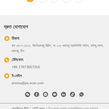
দ্রুত যোগাযোগ
ঠিকানা
রুম ১৪০৭-১৪০৮, জিংডিয়ানজু বিল্ডিং, নং ২২৮ গুয়াংজু অ্যাভিনিউ সাউথ, হাইজু জেলা,
গুয়াংজু, চীন
টেলিফোন
+86 17873657316
ই-মেইল
emma@pa.ecer.com
গোপনীয়তা নীতি
|
সাইট ম্যাপ
| চীন ভালো গুণমান অ্যালুমিনিয়াম ওয়াল প্যানেল