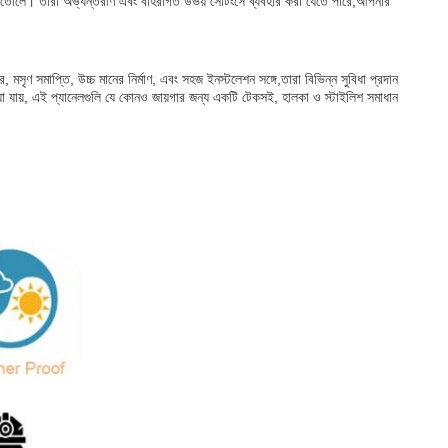
ন্দ করে তোলে। তারা অভ্যন্তরীণ এবং বহিরাগত উভয় সেটিংসে ব্যবহার করা যেতে পারে,আপনার
, মসৃণ সমাপ্তি, উচ্চ মানের নির্মাণ, এবং সহজ ইনস্টলেশন সঙ্গে,তারা বিভিন্ন সুবিধা প্রদান
য়া যায়, এই প্যানেলগুলি যে কোনও জায়গার জন্য একটি টেকসই, হালকা ও স্টাইলিশ সমাধান