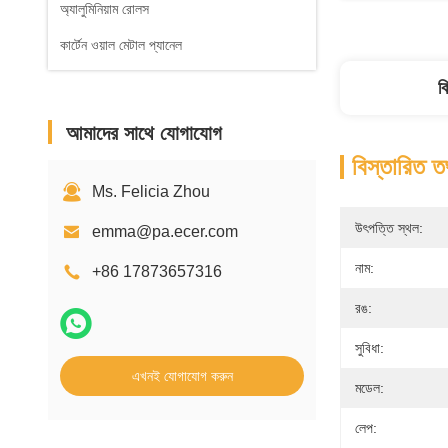
অ্যালুমিনিয়াম রোলস
কার্টেন ওয়াল মেটাল প্যানেল
ব
আমাদের সাথে যোগাযোগ
বিস্তারিত ত
Ms. Felicia Zhou
উৎপত্তি স্থল:
emma@pa.ecer.com
নাম:
+86 17873657316
রঙ:
সুবিধা:
এখনই যোগাযোগ করুন
মডেল:
লেপ: