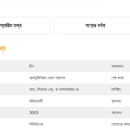
িস্তারিত তথ্য
পণ্যের বর্ণনা
থ্য
চীন
সাক্ষ্যদান:
অ্যালুমিনিয়াম ওয়াল প্যানেল
শেষ করো:
সাদা, সিলভার গ্রে, বা কাস্টমাইজড রং
বৈশিষ্ট্য:
মরিচারোধী
ব্যবহার:
3003
আবেদন:
পিভিডিএফ
যোগানের ক্ষমত