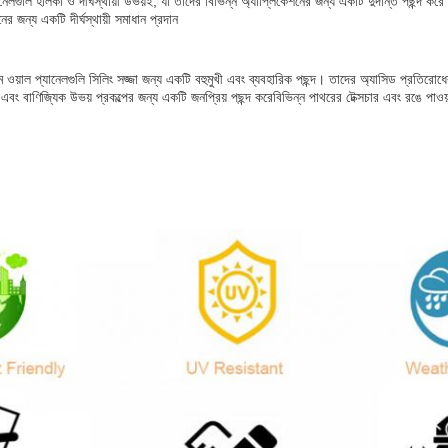
্যানেলগুলি হালকা ও দীর্ঘস্থায়ী উভয়ই, যা তাদের বিভিন্ন অ্যাপ্লিকেশনের জন্য একটি দুর্দান্ত পছ
নের জন্য একটি দীর্ঘস্থায়ী সমাধান প্রদান
ম ওয়াল প্যানেলগুলি সিলিং সজ্জা জন্য একটি বহুমুখী এবং ব্যবহারিক পছন্দ। তাদের অ্যাসিড প্রতিরোধের
বং বাণিজ্যিক উভয় প্রকল্পের জন্য একটি জনপ্রিয় পছন্দ করেবিভিন্ন পাথরের টেক্সচার এবং রঙে পাও