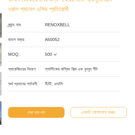
ওয়াল প্যানেল এসিড প্রতিরোধী
ব্র্যান্ড নাম:
RENOXBELL
মডেল নম্বর:
A50052
MOQ.:
500 ㎡
প্যাকেজিংয়ের বিবরণ:
প্লাস্টিকের মাস্কিং ফিল্ম এবং বুদবুদ শীট
অর্থ প্রদানের শর্তাবলী:
টি/টি, এল/সি
এখনই যোগাযোগ করুন
সেরা দাম পান