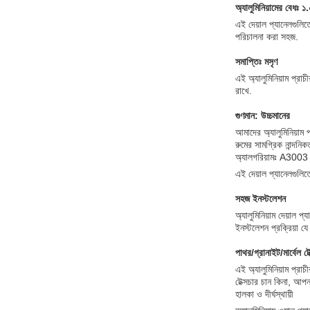
অ্যালুমিনিয়ামের বেধঃ ১
এই দেয়াল প্যানেলগুলিত
পরিচালনা করা সহজ.
সমাপ্তিঃ মসৃণ
এই অ্যালুমিনিয়াম প্রা
রাখে.
গুণমান: উচ্চমানের
আমাদের অ্যালুমিনিয়াম প
রুমের সামগ্রিক নান্দনি
অ্যালগরিয়ামঃ A3003
এই দেয়াল প্যানেলগুলি
সহজ ইনস্টলেশন
অ্যালুমিনিয়াম দেয়াল
ইনস্টলেশন প্রক্রিয়া য
পাথর/গ্রানাইট/মার্বেল ট
এই অ্যালুমিনিয়াম প্র
টেক্সচার চান কিনা, আপ
হালকা ও দীর্ঘস্থায়ী