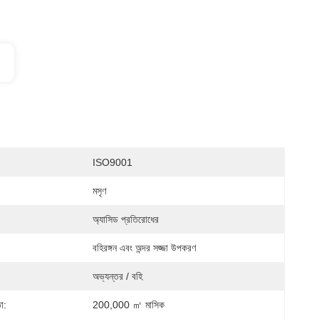
ISO9001
মসৃণ
অ্যাসিড প্রতিরোধের
বহিরঙ্গন এবং অন্দর সজ্জা উপকরণ
অভ্যন্তর / বহি
া:
200,000 ㎡ মাসিক