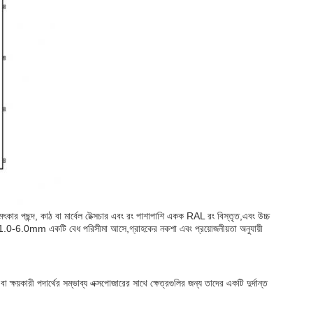
মৎকার পছন্দ, কাঠ বা মার্বেল টেক্সচার এবং রং পাশাপাশি একক RAL রং বিস্তৃত,এবং উচ্চ
ল 1.0-6.0mm একটি বেধ পরিসীমা আসে,গ্রাহকের নকশা এবং প্রয়োজনীয়তা অনুযায়ী
 ক্ষয়কারী পদার্থের সম্ভাব্য এক্সপোজারের সাথে ক্ষেত্রগুলির জন্য তাদের একটি দুর্দান্ত