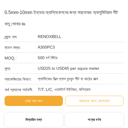
0.5mm-10mm ইনডোর অ্যাপ্লিকেশনের জন্য পারফোরড অ্যালুমিনিয়াম শীট
ধাতু সোনার রঙ
RENOXBELL
ব্র্যান্ড নাম:
A300PC3
মডেল নম্বর:
500 বর্গ মিটার
MOQ.:
USD25 to USD45 per squre meter
মূল্য:
প্লাস্টিকের ফিল্ম প্লাস বুদবুদ শীট বা কাঠের বাক্স
প্যাকেজিংয়ের বিবরণ:
T/T, L/C, ওয়েস্টার্ন ইউনিয়ন, মানিগ্রাম
অর্থ প্রদানের শর্তাবলী:
সেরা দাম পান
আমাদের সাথে যোগাযোগ
বিস্তারিত তথ্য
পণ্যের বর্ণনা