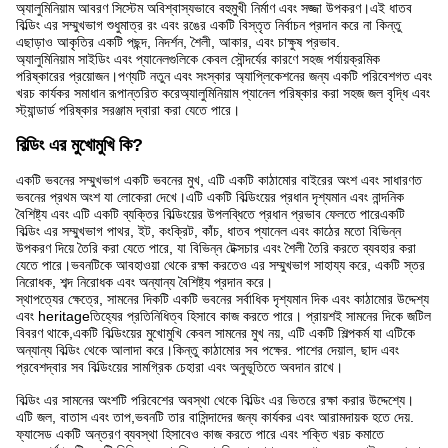
অ্যালুমিনিয়াম আবরণ সিস্টেম অবিশ্বাস্যভাবে বহুমুখী নির্মাণ এবং সজ্জা উপকরণ।এই ধাতব
বিল্ডিং এর সম্মুখভাগ শুধুমাত্র রং এবং রঙের একটি বিস্তৃত নির্বাচন প্রদান করে না কিন্তু
এছাড়াও আকৃতির একটি পছন্দ, নিদর্শন, শৈলী, আকার, এবং চাক্ষুষ প্রভাব.
অ্যালুমিনিয়াম সাইডিং এবং প্যানেলগুলিকে কেবল সৌন্দর্যের কারণে সহজ পর্যায়ক্রমিক
পরিষ্কারের প্রয়োজন।পণ্যটি নতুন এবং সংস্কার অ্যাপ্লিকেশনের জন্য একটি পরিবেশগত এবং
খরচ কার্যকর সমাধান রূপান্তরিত করেঅ্যালুমিনিয়াম প্যানেল পরিষ্কার করা সহজ জল বৃদ্ধি এবং
স্ট্যান্ডার্ড পরিষ্কার সরঞ্জাম দ্বারা করা যেতে পারে।
বিল্ডিং এর মুখোমুখি কি?
একটি ভবনের সম্মুখভাগ একটি ভবনের মুখ, এটি একটি কাঠামোর বাইরের অংশ এবং সাধারণত
ভবনের প্রথম অংশ যা লোকেরা দেখে।এটি একটি বিল্ডিংয়ের প্রধান দৃশ্যমান এবং নান্দনিক
বৈশিষ্ট্য এবং এটি একটি ব্যক্তির বিল্ডিংয়ের উপলব্ধিতে প্রধান প্রভাব ফেলতে পারেএকটি
বিল্ডিং এর সম্মুখভাগ পাথর, ইট, কংক্রিট, কাঁচ, ধাতব প্যানেল এবং কাঠের মতো বিভিন্ন
উপকরণ দিয়ে তৈরি করা যেতে পারে, যা বিভিন্ন টেক্সচার এবং শৈলী তৈরি করতে ব্যবহার করা
যেতে পারে।ভবনটিকে আবহাওয়া থেকে রক্ষা করতেও এর সম্মুখভাগ সাহায্য করে, একটি স্তর
নিরোধক, শব্দ নিরোধক এবং অন্যান্য বৈশিষ্ট্য প্রদান করে।
স্থাপত্যের ক্ষেত্রে, সামনের দিকটি একটি ভবনের সর্বাধিক দৃশ্যমান দিক এবং কাঠামোর উদ্দেশ্য
এবং heritageতিহ্যের প্রতিনিধিত্ব হিসাবে কাজ করতে পারে। প্রায়শই সামনের দিকে জটিল
বিবরণ থাকে,একটি বিল্ডিংয়ের মুখোমুখি কেবল সামনের মুখ নয়, এটি একটি শিল্পকর্ম যা এটিকে
অন্যান্য বিল্ডিং থেকে আলাদা করে।কিন্তু কাঠামোর সব পক্ষের. পাশের দেয়াল, ছাদ এবং
প্রবেশদ্বার সব বিল্ডিংয়ের সামগ্রিক চেহারা এবং অনুভূতিতে অবদান রাখে।
বিল্ডিং এর সামনের অংশটি পরিবেশের অবস্থা থেকে বিল্ডিং এর ভিতরে রক্ষা করার উদ্দেশ্যে।
এটি জল, বাতাস এবং তাপ,ভবনটি তার বাসিন্দাদের জন্য কার্যকর এবং আরামদায়ক হতে দেয়.
ফ্যাসেড একটি অন্তরণ ব্যবস্থা হিসাবেও কাজ করতে পারে এবং শক্তি খরচ কমাতে