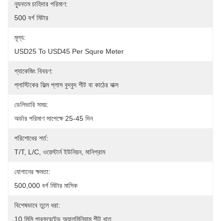
ন্যূনতম চাহিদার পরিমাণ:
500 বর্গ মিটার
মূল্য:
USD25 To USD45 Per Squre Meter
প্যাকেজিং বিবরণ:
প্লাস্টিকের ফিল্ম প্লাস বুদবুদ শীট বা কাঠের বাক্স
ডেলিভারি সময়:
অর্ডার পরিমাণ সাপেক্ষে 25-45 দিন
পরিশোধের শর্ত:
T/T, L/C, ওয়েস্টার্ন ইউনিয়ন, মানিগ্রাম
যোগানের ক্ষমতা:
500,000 বর্গ মিটার মাসিক
বিশেষভাবে তুলে ধরা:
10 মিমি পারফরেটেড অ্যালুমিনিয়াম শীট ধাতু
, 