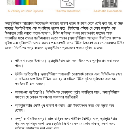
অ্যালুমিনিয়াম আচ্ছাদন সিস্টেমগুলি সবচেয়ে হালকা ধাতব উপাদান থেকে তৈরি করা হয়, যা উচ্চ
স্তরের স্থিতিশীলতা এবং স্থায়িত্ব প্রদান করে।নির্মাতারা এটিকে যে কোন আকৃতি এবং
ডিজাইনে তৈরি করতে পারেনএছাড়াও, বিল্ডিং মালিকরা যখনই চান তখনই সহজেই অন্য
পণ্যগুলির সাথে তাদের প্রতিস্থাপন করতে পারেন।অ্যালুমিনিয়াম আচ্ছাদন সিস্টেমের ব্যাপক
সুবিধা এবং সুবিধাগুলি তাদের বাজারে প্রভাবশালী ধাতব বিল্ডিং উপকরণ করে তোলেএখানে বিল্ডিং
আবরণ সিস্টেমের জন্য ব্যবহৃত অ্যালুমিনিয়াম প্যানেলের প্রধান সুবিধা রয়েছেঃ
পরিবেশ বান্ধব উপাদান। অ্যালুমিনিয়াম তার সেবা জীবন পরে পুনর্ব্যবহার করা যেতে
পারে।
ইউভি প্রতিরোধী। অ্যালুমিনিয়াম প্যানেলটি ক্রোম্যাট কোয়েং এবং পিভিডিএফ রজন
বা পাউডার লেপ দিয়ে চিকিত্সা করা হয় যা সজ্জিত বিল্ডিং পৃষ্ঠকে সূর্যালোক এবং জারা
প্রতিরোধী করে তোলে।
আবহাওয়া প্রতিরোধী। পিভিডিএফ লেপযুক্ত পৃষ্ঠের সমাপ্তির সাথে, অ্যালুমিনিয়াম
প্যানেল যে কোনও আবহাওয়া অবস্থার প্রতিরোধী।
অ্যালুমিনিয়াম একটি খুব হালকা উপাদান, এটি ইনস্টলেশন সহজ এবং দ্রুত করে
তোলে।
সম্পূর্ণ কাস্টমাইজযোগ্য। ভাল যান্ত্রিক এবং শারীরিক বৈশিষ্ট্য সঙ্গে, অ্যালুমিনিয়াম
প্যানেল স্থাপত্য নকশা এবং ফ্রেমিং সিস্টেম মেলে যে কোন আকার, নকশা এবং
কাঠামো কাস্টমাইজ করা যেতে পারে।