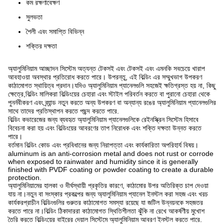
কম রক্ষণাবেক্ষণ
সুলভতা
শৈলী এবং সমাপ্তি বিভিন্ন
শক্তির দক্ষতা
অ্যালুমিনিয়াম আচ্ছাদন সিস্টেম অত্যন্ত টেকসই এবং টেকসই এবং এমনকি সবচেয়ে খারাপ
আবহাওয়া অবস্থার প্রতিরোধ করতে পারে। উপরন্তু, এই বিল্ডিং এর সম্মুখভাগ উপকরণ
কাঠামোগত স্থায়িত্ব প্রদান।যদিও অ্যালুমিনিয়াম প্যানেলগুলি সহজেই ক্ষতিগ্রস্ত হয় না, কিছু
ক্ষেত্রে,বিল্ডিং মালিকরা বিল্ডিংয়ের চেহারা এবং স্টাইল পরিবর্তন করতে বা পুরানো চেহারা থেকে
পুনর্নবীকরণ এবং ব্র্যান্ড নতুন করতে অন্য উপকরণ বা অন্যান্য রঙের অ্যালুমিনিয়াম প্যানেলগুলির
সাথে তাদের প্রতিস্থাপন করতে পছন্দ করতে পারে.
বিল্ডিং কভারেজের জন্য ব্যবহৃত অ্যালুমিনিয়াম প্যানেলগুলিকে রেইনস্ক্রিন সিস্টেম হিসাবে
বিবেচনা করা হয় এবং বিল্ডিংয়ের আবরণের তাপ নিরোধক এবং শক্তি দক্ষতা উন্নত করতে
পারে।
বর্তমান বিল্ডিং কোড এবং প্রবিধানের জন্য নিরাপত্তা এবং কার্যকারিতা অপরিহার্য বিষয়।
aluminum is an anti-corrosion metal and does not rust or corrode
when exposed to rainwater and humidity since it is generally
finished with PVDF coating or powder coating to create a durable
protection.
অ্যালুমিনিয়ামের হালকা ও দীর্ঘস্থায়ী প্রকৃতির কারণে, কাঠামোর উপর অতিরিক্ত চাপ দেওয়া
যায় না।নতুন বা সংস্কার প্রকল্পের জন্য অ্যালুমিনিয়াম প্যানেল ইনস্টল করা সহজ এবং খরচ
কার্যকরপ্রাচীন বিল্ডিংগুলির গুরুতর কাঠামোগত সমস্যা রয়েছে যা জটিল উন্নয়নকে সহজতর
করতে পারে না।বিল্ডিং ঠিকাদাররা কাঠামোগত স্থিতিশীলতা ঝুঁকি না রেখে আকর্ষণীয় মুখোশ
তৈরি করতে বিল্ডিংয়ের বাইরের দেয়াল সিস্টেমে অ্যালুমিনিয়াম আবরণ ইনস্টল করতে পারে.