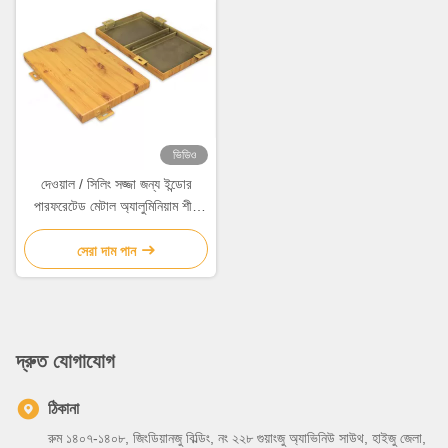
ভিডিও
দেওয়াল / সিলিং সজ্জা জন্য ইন্ডোর
পারফরেটেড মেটাল অ্যালুমিনিয়াম শীট
0.5mm-6mm
সেরা দাম পান
দ্রুত যোগাযোগ
ঠিকানা
রুম ১৪০৭-১৪০৮, জিংডিয়ানজু বিল্ডিং, নং ২২৮ গুয়াংজু অ্যাভিনিউ সাউথ, হাইজু জেলা,