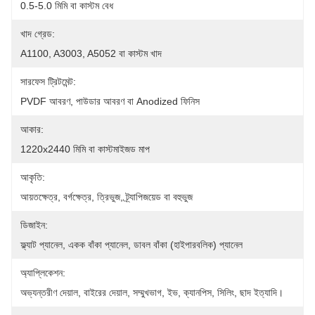
0.5-5.0 মিমি বা কাস্টম বেধ
খাদ গ্রেড:
A1100, A3003, A5052 বা কাস্টম খাদ
সারফেস ট্রিটমেন্ট:
PVDF আবরণ, পাউডার আবরণ বা Anodized ফিনিস
আকার:
1220x2440 মিমি বা কাস্টমাইজড মাপ
আকৃতি:
আয়তক্ষেত্র, বর্গক্ষেত্র, ত্রিভুজ, ট্র্যাপিজয়েড বা বহুভুজ
ডিজাইন:
ফ্ল্যাট প্যানেল, একক বাঁকা প্যানেল, ডাবল বাঁকা (হাইপারবলিক) প্যানেল
অ্যাপ্লিকেশন:
অভ্যন্তরীণ দেয়াল, বাইরের দেয়াল, সম্মুখভাগ, ইভ, ক্যানপিস, সিলিং, ছাদ ইত্যাদি।