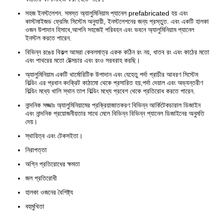
সহজ ইনস্টলেশন. সমস্ত অ্যালুমিনিয়াম প্যানেল prefabricated হয় এবং
কাস্টমাইজড ফ্রেমিং সিস্টেম অনুযায়ী, ইনস্টলেশনের জন্য প্রস্তুত. এবং একটি হালকা
ওজন উপাদান হিসাবে,আপনি সহজেই পরিবহন এবং ভবনে অ্যালুমিনিয়াম প্যানেল
ইনস্টল করতে পারেন.
বিভিন্ন রঙের বিকল্প আমরা কেবলমাত্র একক কঠিন রং নয়, ধাতব রং এবং কাঠের মতো
এবং পাথরের মতো টেক্সচার এবং রংও সরবরাহ করছি।
অ্যালুমিনিয়াম একটি থার্মোরিটিক উপাদান এবং যেহেতু পর্দা প্রাচীর আবরণ সিস্টেম
বিল্ডিং এর প্রধান কংক্রিট কাঠামো থেকে প্রসারিত হয়,পর্দা দেয়াল এবং অভ্যন্তরীণ
বিল্ডিং মধ্যে খালি স্থান তাপ বিল্ডিং মধ্যে প্রবেশ থেকে প্রতিরোধ করতে পারেন.
নান্দনিক সজ্জাঃ অ্যালুমিনিয়ামের প্রক্রিয়াজাতকরণ বিভিন্ন আর্কিটেকচারাল ডিজাইন
এবং নান্দনিক প্রয়োজনীয়তার সাথে মেলে বিভিন্ন বিভিন্ন প্যানেল ডিজাইনের অনুমতি
দেয়।
স্থায়িত্ব এবং টেকসইতা।
নিরাপত্তা
অগ্নি প্রতিরোধের ক্ষমতা
জল প্রতিরোধী
হালকা ওজনের বৈশিষ্ট্য
বহুমুখিতা