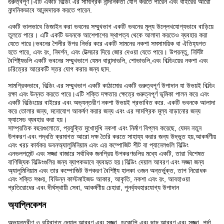
গুরুত্বপূর্ণ।এটি একটি বিল্ডিং এর সামগ্রিক নান্দনিকতা যোগ করতে পারেন এবং বাইরের আরো
নান্দনিকভাবে আনন্দদায়ক করতে পারেন.
একটি ভালভাবে ডিজাইন করা ভবনের সম্মুখভাগ একটি ভবনের মূল্য উল্লেখযোগ্যভাবে বাড়িয়ে
তুলতে পারে। এটি একটি ভবনকে আশেপাশের স্থাপত্য থেকে আলাদা করতেও ব্যবহার করা
যেতে পারে।ভবনের শৈলীর উপর নির্ভর করে একটি সামনের নকশা সমসাময়িক বা ঐতিহ্যগত
হতে পারে, এবং রং, নিদর্শন, এবং টেক্সচার দিয়ে জোর দেওয়া যেতে পারে। উপরন্তু, নির্দিষ্ট
বৈশিষ্ট্যগুলি একটি ভবনের সম্মুখভাগে যেমন বারান্দাগুলি, শোভাগুলি,এবং বিল্ডিংয়ের নকশা এবং
চরিত্রের আরেকটি স্তর যোগ করার জন্য ছাদ.
সামগ্রিকভাবে, বিল্ডিং এর সম্মুখভাগ একটি কাঠামোর একটি গুরুত্বপূর্ণ উপাদান যা উভয়ই বিল্ডিং
রক্ষা এবং উন্নত করতে পারে।এটি শক্তি দক্ষতার ক্ষেত্রে গুরুত্বপূর্ণ ভূমিকা পালন করে এবং
একটি বিল্ডিংয়ের বাইরের এবং অভ্যন্তরীণ নকশা উভয়ই প্রভাবিত করে. একটি ভবনকে আলাদা
করে তোলার জন্য, মনোযোগ আকর্ষণ করার জন্য এবং এর সামগ্রিক মূল্য বাড়ানোর জন্য
ফ্যাসেড ব্যবহার করা হয়।
সাম্প্রতিক বছরগুলোতে, প্রযুক্তি মুখোমুখি নকশা এবং নির্মাণ বিপ্লব করেছে, যেমন নতুন
উপকরণ এবং পদ্ধতি ক্রমাগত আরো দক্ষ তৈরি করতে সাহায্য করার জন্য উদ্ভূত হয়,আকর্ষণীয়
এবং খরচ কার্যকর ভবনঅ্যালুমিনিয়াম এবং এর কম্পোজিট শীট বা প্যানেলগুলি বিল্ডিং
এনভলপমেন্ট এবং সজ্জা বাজারে সর্বাধিক জনপ্রিয় উপকরণগুলির মধ্যে একটি, তারা বিশেষত
বাণিজ্যিক বিল্ডিংগুলির জন্য ব্যাপকভাবে ব্যবহৃত হয়।বিল্ডিং দেয়াল আবরণ এবং সজ্জা জন্য
অ্যালুমিনিয়াম এবং তার কম্পোজিট উপকরণ বৈশিষ্ট্য হালকা ওজন অন্তর্ভুক্ত, তাপ নিরোধক
এবং শক্তি সঞ্চয়, বিভিন্ন কাস্টমাইজড আকার, আকৃতি, নকশা এবং রং, আবহাওয়া
প্রতিরোধের এবং দীর্ঘস্থায়ী সেবা, আকর্ষণীয় চেহারা, পুনর্ব্যবহারযোগ্য উপাদান
অ্যাপ্লিকেশন
অভ্যন্তরীণ ও বহিরাগত দেয়াল আবরণ এবং সজ্জা, ডকোপি এবং ছাদ আবরণ এবং সজ্জা, পর্দা