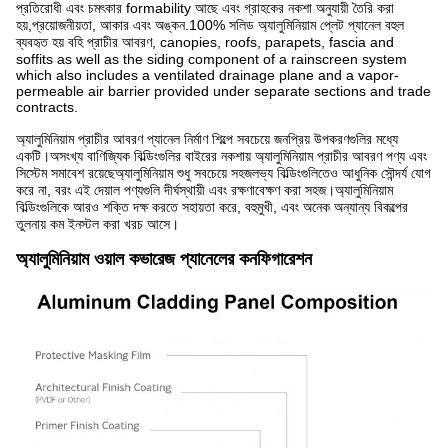
প্রতিরোধী এবং চমৎকার formability আছে এবং গ্রাহকের নকশা অনুযায়ী তৈরি করা
হয়,প্রয়োজনীয়তা, আকার এবং অঙ্কন.100% সলিড অ্যালুমিনিয়াম প্লেট প্যানেল বহুল
ব্যবহৃত হয় বহি প্রাচীর আবরণ, canopies, roofs, parapets, fascia and
soffits as well as the siding component of a rainscreen system
which also includes a ventilated drainage plane and a vapor-
permeable air barrier provided under separate sections and trade
contracts.
অ্যালুমিনিয়াম প্রাচীর আবরণ প্যানেল নির্মাণ শিল্পে সবচেয়ে জনপ্রিয় উপকরণগুলির মধ্যে
একটি।অসংখ্য বাণিজ্যিক বিল্ডিংগুলির বাইরের নকশায় অ্যালুমিনিয়াম প্রাচীর আবরণ পণ্য এবং
সিস্টেম সমাবেশ রয়েছেঅ্যালুমিনিয়াম শুধু সবচেয়ে সহজলভ্য বিল্ডিংগুলিতেও আধুনিক সৌন্দর্য যোগ
করে না, বরং এই দেয়াল পণ্যগুলি দীর্ঘস্থায়ী এবং রক্ষণাবেক্ষণ করা সহজ।অ্যালুমিনিয়াম
বিল্ডিংগুলিকে আরও শক্তি দক্ষ করতে সহায়তা করে, বহুমুখী, এবং অনেক অন্যান্য বিকল্পের
তুলনায় কম ইনস্টল করা খরচ আসে।
অ্যালুমিনিয়াম ওয়াল কভারেজ প্যানেলের কনফিগারেশন