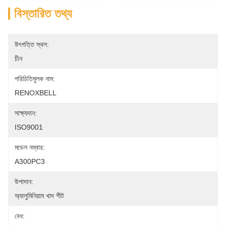
বিস্তারিত তথ্য
উৎপত্তি স্থল:
চীন
পরিচিতিমুলক নাম:
RENOXBELL
সাক্ষ্যদান:
ISO9001
মডেল নম্বার:
A300PC3
উপাদান:
অ্যালুমিনিয়াম খাদ শীট
বেধ: