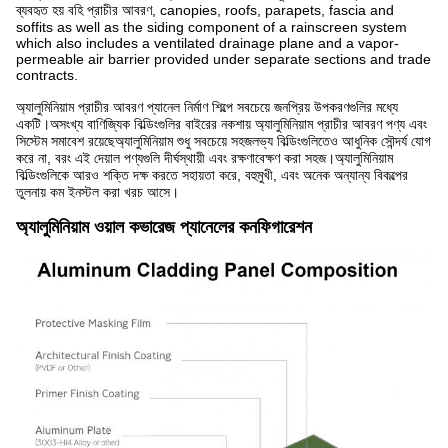
ব্যবহৃত হয় বহি প্রাচীর আবরণ, canopies, roofs, parapets, fascia and
soffits as well as the siding component of a rainscreen system
which also includes a ventilated drainage plane and a vapor-
permeable air barrier provided under separate sections and trade
contracts.
অ্যালুমিনিয়াম প্রাচীর আবরণ প্যানেল নির্মাণ শিল্পে সবচেয়ে জনপ্রিয় উপকরণগুলির মধ্যে
একটি।অসংখ্য বাণিজ্যিক বিল্ডিংগুলির বাইরের নকশায় অ্যালুমিনিয়াম প্রাচীর আবরণ পণ্য এবং
সিস্টেম সমাবেশ রয়েছেঅ্যালুমিনিয়াম শুধু সবচেয়ে সহজলভ্য বিল্ডিংগুলিতেও আধুনিক সৌন্দর্য যোগ
করে না, বরং এই দেয়াল পণ্যগুলি দীর্ঘস্থায়ী এবং রক্ষণাবেক্ষণ করা সহজ।অ্যালুমিনিয়াম
বিল্ডিংগুলিকে আরও শক্তি দক্ষ করতে সহায়তা করে, বহুমুখী, এবং অনেক অন্যান্য বিকল্পের
তুলনায় কম ইনস্টল করা খরচ আসে।
অ্যালুমিনিয়াম ওয়াল কভারেজ প্যানেলের কনফিগারেশন