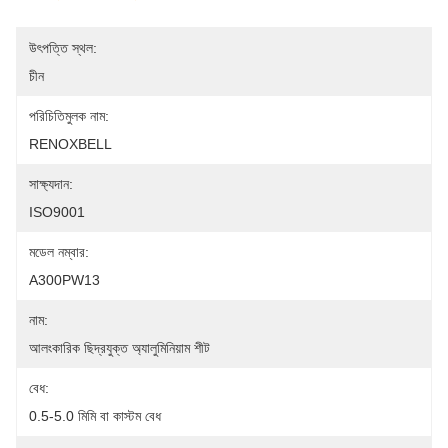
উৎপত্তি স্থল:
চীন
পরিচিতিমুলক নাম:
RENOXBELL
সাক্ষ্যদান:
ISO9001
মডেল নম্বার:
A300PW13
নাম:
আলংকারিক ছিদ্রযুক্ত অ্যালুমিনিয়াম শীট
বেধ:
0.5-5.0 মিমি বা কাস্টম বেধ