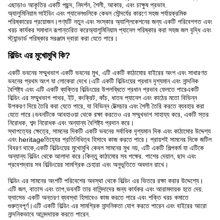
এছাড়াও আকৃতির একটি পছন্দ, নিদর্শন, শৈলী, আকার, এবং চাক্ষুষ প্রভাব.
অ্যালুমিনিয়াম সাইডিং এবং প্যানেলগুলিকে কেবল সৌন্দর্যের কারণে সহজ পর্যায়ক্রমিক
পরিষ্কারের প্রয়োজন।পণ্যটি নতুন এবং সংস্কার অ্যাপ্লিকেশনের জন্য একটি পরিবেশগত এবং
খরচ কার্যকর সমাধান রূপান্তরিত করেঅ্যালুমিনিয়াম প্যানেল পরিষ্কার করা সহজ জল বৃদ্ধি এবং
স্ট্যান্ডার্ড পরিষ্কার সরঞ্জাম দ্বারা করা যেতে পারে।
বিল্ডিং এর মুখোমুখি কি?
একটি ভবনের সম্মুখভাগ একটি ভবনের মুখ, এটি একটি কাঠামোর বাইরের অংশ এবং সাধারণত
ভবনের প্রথম অংশ যা লোকেরা দেখে।এটি একটি বিল্ডিংয়ের প্রধান দৃশ্যমান এবং নান্দনিক
বৈশিষ্ট্য এবং এটি একটি ব্যক্তির বিল্ডিংয়ের উপলব্ধিতে প্রধান প্রভাব ফেলতে পারেএকটি
বিল্ডিং এর সম্মুখভাগ পাথর, ইট, কংক্রিট, কাঁচ, ধাতব প্যানেল এবং কাঠের মতো বিভিন্ন
উপকরণ দিয়ে তৈরি করা যেতে পারে, যা বিভিন্ন টেক্সচার এবং শৈলী তৈরি করতে ব্যবহার করা
যেতে পারে।ভবনটিকে আবহাওয়া থেকে রক্ষা করতেও এর সম্মুখভাগ সাহায্য করে, একটি স্তর
নিরোধক, শব্দ নিরোধক এবং অন্যান্য বৈশিষ্ট্য প্রদান করে।
স্থাপত্যের ক্ষেত্রে, সামনের দিকটি একটি ভবনের সর্বাধিক দৃশ্যমান দিক এবং কাঠামোর উদ্দেশ্য
এবং heritageতিহ্যের প্রতিনিধিত্ব হিসাবে কাজ করতে পারে। প্রায়শই সামনের দিকে জটিল
বিবরণ থাকে,একটি বিল্ডিংয়ের মুখোমুখি কেবল সামনের মুখ নয়, এটি একটি শিল্পকর্ম যা এটিকে
অন্যান্য বিল্ডিং থেকে আলাদা করে।কিন্তু কাঠামোর সব পক্ষের. পাশের দেয়াল, ছাদ এবং
প্রবেশদ্বার সব বিল্ডিংয়ের সামগ্রিক চেহারা এবং অনুভূতিতে অবদান রাখে।
বিল্ডিং এর সামনের অংশটি পরিবেশের অবস্থা থেকে বিল্ডিং এর ভিতরে রক্ষা করার উদ্দেশ্যে।
এটি জল, বাতাস এবং তাপ,ভবনটি তার বাসিন্দাদের জন্য কার্যকর এবং আরামদায়ক হতে দেয়.
ফ্যাসেড একটি অন্তরণ ব্যবস্থা হিসাবেও কাজ করতে পারে এবং শক্তি খরচ কমাতে
গুরুত্বপূর্ণ।এটি একটি বিল্ডিং এর সামগ্রিক নান্দনিকতা যোগ করতে পারেন এবং বাইরের আরো
নান্দনিকভাবে আনন্দদায়ক করতে পারেন.