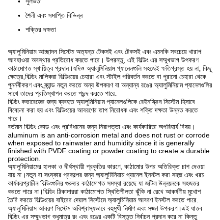
সুলভতা
শৈলী এবং সমাপ্তি বিভিন্ন
শক্তির দক্ষতা
অ্যালুমিনিয়াম আচ্ছাদন সিস্টেম অত্যন্ত টেকসই এবং টেকসই এবং এমনকি সবচেয়ে খারাপ
আবহাওয়া অবস্থার প্রতিরোধ করতে পারে। উপরন্তু, এই বিল্ডিং এর সম্মুখভাগ উপকরণ
কাঠামোগত স্থায়িত্ব প্রদান।যদিও অ্যালুমিনিয়াম প্যানেলগুলি সহজেই ক্ষতিগ্রস্ত হয় না, কিছু
ক্ষেত্রে,বিল্ডিং মালিকরা বিল্ডিংয়ের চেহারা এবং স্টাইল পরিবর্তন করতে বা পুরানো চেহারা থেকে
পুনর্নবীকরণ এবং ব্র্যান্ড নতুন করতে অন্য উপকরণ বা অন্যান্য রঙের অ্যালুমিনিয়াম প্যানেলগুলির
সাথে তাদের প্রতিস্থাপন করতে পছন্দ করতে পারে.
বিল্ডিং কভারেজের জন্য ব্যবহৃত অ্যালুমিনিয়াম প্যানেলগুলিকে রেইনস্ক্রিন সিস্টেম হিসাবে
বিবেচনা করা হয় এবং বিল্ডিংয়ের আবরণের তাপ নিরোধক এবং শক্তি দক্ষতা উন্নত করতে
পারে।
বর্তমান বিল্ডিং কোড এবং প্রবিধানের জন্য নিরাপত্তা এবং কার্যকারিতা অপরিহার্য বিষয়।
aluminum is an anti-corrosion metal and does not rust or corrode
when exposed to rainwater and humidity since it is generally
finished with PVDF coating or powder coating to create a durable
protection.
অ্যালুমিনিয়ামের হালকা ও দীর্ঘস্থায়ী প্রকৃতির কারণে, কাঠামোর উপর অতিরিক্ত চাপ দেওয়া
যায় না।নতুন বা সংস্কার প্রকল্পের জন্য অ্যালুমিনিয়াম প্যানেল ইনস্টল করা সহজ এবং খরচ
কার্যকরপ্রাচীন বিল্ডিংগুলির গুরুতর কাঠামোগত সমস্যা রয়েছে যা জটিল উন্নয়নকে সহজতর
করতে পারে না।বিল্ডিং ঠিকাদাররা কাঠামোগত স্থিতিশীলতা ঝুঁকি না রেখে আকর্ষণীয় মুখোশ
তৈরি করতে বিল্ডিংয়ের বাইরের দেয়াল সিস্টেমে অ্যালুমিনিয়াম আবরণ ইনস্টল করতে পারে.
অ্যালুমিনিয়াম আবরণ সিস্টেম অবিশ্বাস্যভাবে বহুমুখী নির্মাণ এবং সজ্জা উপকরণ।এই ধাতব
বিল্ডিং এর সম্মুখভাগ শুধুমাত্র রং এবং রঙের একটি বিস্তৃত নির্বাচন প্রদান করে না কিন্তু