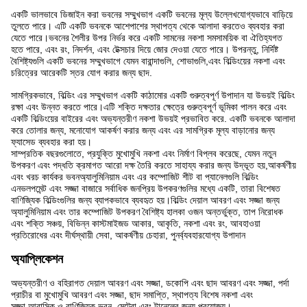
একটি ভালভাবে ডিজাইন করা ভবনের সম্মুখভাগ একটি ভবনের মূল্য উল্লেখযোগ্যভাবে বাড়িয়ে
তুলতে পারে। এটি একটি ভবনকে আশেপাশের স্থাপত্য থেকে আলাদা করতেও ব্যবহার করা
যেতে পারে।ভবনের শৈলীর উপর নির্ভর করে একটি সামনের নকশা সমসাময়িক বা ঐতিহ্যগত
হতে পারে, এবং রং, নিদর্শন, এবং টেক্সচার দিয়ে জোর দেওয়া যেতে পারে। উপরন্তু, নির্দিষ্ট
বৈশিষ্ট্যগুলি একটি ভবনের সম্মুখভাগে যেমন বারান্দাগুলি, শোভাগুলি,এবং বিল্ডিংয়ের নকশা এবং
চরিত্রের আরেকটি স্তর যোগ করার জন্য ছাদ.
সামগ্রিকভাবে, বিল্ডিং এর সম্মুখভাগ একটি কাঠামোর একটি গুরুত্বপূর্ণ উপাদান যা উভয়ই বিল্ডিং
রক্ষা এবং উন্নত করতে পারে।এটি শক্তি দক্ষতার ক্ষেত্রে গুরুত্বপূর্ণ ভূমিকা পালন করে এবং
একটি বিল্ডিংয়ের বাইরের এবং অভ্যন্তরীণ নকশা উভয়ই প্রভাবিত করে. একটি ভবনকে আলাদা
করে তোলার জন্য, মনোযোগ আকর্ষণ করার জন্য এবং এর সামগ্রিক মূল্য বাড়ানোর জন্য
ফ্যাসেড ব্যবহার করা হয়।
সাম্প্রতিক বছরগুলোতে, প্রযুক্তি মুখোমুখি নকশা এবং নির্মাণ বিপ্লব করেছে, যেমন নতুন
উপকরণ এবং পদ্ধতি ক্রমাগত আরো দক্ষ তৈরি করতে সাহায্য করার জন্য উদ্ভূত হয়,আকর্ষণীয়
এবং খরচ কার্যকর ভবনঅ্যালুমিনিয়াম এবং এর কম্পোজিট শীট বা প্যানেলগুলি বিল্ডিং
এনভলপমেন্ট এবং সজ্জা বাজারে সর্বাধিক জনপ্রিয় উপকরণগুলির মধ্যে একটি, তারা বিশেষত
বাণিজ্যিক বিল্ডিংগুলির জন্য ব্যাপকভাবে ব্যবহৃত হয়।বিল্ডিং দেয়াল আবরণ এবং সজ্জা জন্য
অ্যালুমিনিয়াম এবং তার কম্পোজিট উপকরণ বৈশিষ্ট্য হালকা ওজন অন্তর্ভুক্ত, তাপ নিরোধক
এবং শক্তি সঞ্চয়, বিভিন্ন কাস্টমাইজড আকার, আকৃতি, নকশা এবং রং, আবহাওয়া
প্রতিরোধের এবং দীর্ঘস্থায়ী সেবা, আকর্ষণীয় চেহারা, পুনর্ব্যবহারযোগ্য উপাদান
অ্যাপ্লিকেশন
অভ্যন্তরীণ ও বহিরাগত দেয়াল আবরণ এবং সজ্জা, ডকোপি এবং ছাদ আবরণ এবং সজ্জা, পর্দা
প্রাচীর বা মুখোমুখি আবরণ এবং সজ্জা, ছাদ সমাপ্তি, স্থাপত্য বিশেষ নকশা এবং
সজ্জা.আবাসিক ও বাণিজ্যিক ভবন, মেট্রো এবং টানেলের জন্য প্রযোজ্য।