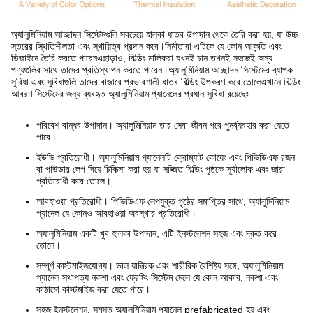
অ্যালুমিনিয়াম আচ্ছাদন সিস্টেমগুলি সবচেয়ে হালকা ধাতব উপাদান থেকে তৈরি করা হয়, যা উচ্চ
স্তরের স্থিতিশীলতা এবং স্থায়িত্ব প্রদান করে।নির্মাতারা এটিকে যে কোন আকৃতি এবং
ডিজাইনে তৈরি করতে পারেনএছাড়াও, বিল্ডিং মালিকরা যখনই চান তখনই সহজেই অন্য
পণ্যগুলির সাথে তাদের প্রতিস্থাপন করতে পারেন।অ্যালুমিনিয়াম আচ্ছাদন সিস্টেমের ব্যাপক
সুবিধা এবং সুবিধাগুলি তাদের বাজারে প্রভাবশালী ধাতব বিল্ডিং উপকরণ করে তোলেএখানে বিল্ডিং
আবরণ সিস্টেমের জন্য ব্যবহৃত অ্যালুমিনিয়াম প্যানেলের প্রধান সুবিধা রয়েছেঃ
পরিবেশ বান্ধব উপাদান। অ্যালুমিনিয়াম তার সেবা জীবন পরে পুনর্ব্যবহার করা যেতে
পারে।
ইউভি প্রতিরোধী। অ্যালুমিনিয়াম প্যানেলটি ক্রোম্যাট কোয়েং এবং পিভিডিএফ রজন
বা পাউডার লেপ দিয়ে চিকিত্সা করা হয় যা সজ্জিত বিল্ডিং পৃষ্ঠকে সূর্যালোক এবং জারা
প্রতিরোধী করে তোলে।
আবহাওয়া প্রতিরোধী। পিভিডিএফ লেপযুক্ত পৃষ্ঠের সমাপ্তির সাথে, অ্যালুমিনিয়াম
প্যানেল যে কোনও আবহাওয়া অবস্থার প্রতিরোধী।
অ্যালুমিনিয়াম একটি খুব হালকা উপাদান, এটি ইনস্টলেশন সহজ এবং দ্রুত করে
তোলে।
সম্পূর্ণ কাস্টমাইজযোগ্য। ভাল যান্ত্রিক এবং শারীরিক বৈশিষ্ট্য সঙ্গে, অ্যালুমিনিয়াম
প্যানেল স্থাপত্য নকশা এবং ফ্রেমিং সিস্টেম মেলে যে কোন আকার, নকশা এবং
কাঠামো কাস্টমাইজ করা যেতে পারে।
সহজ ইনস্টলেশন. সমস্ত অ্যালুমিনিয়াম প্যানেল prefabricated হয় এবং