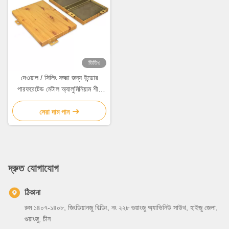
ভিডিও
দেওয়াল / সিলিং সজ্জা জন্য ইন্ডোর
পারফরেটেড মেটাল অ্যালুমিনিয়াম শীট
0.5mm-6mm
সেরা দাম পান
দ্রুত যোগাযোগ
ঠিকানা
রুম ১৪০৭-১৪০৮, জিংডিয়ানজু বিল্ডিং, নং ২২৮ গুয়াংজু অ্যাভিনিউ সাউথ, হাইজু জেলা,
গুয়াংজু, চীন