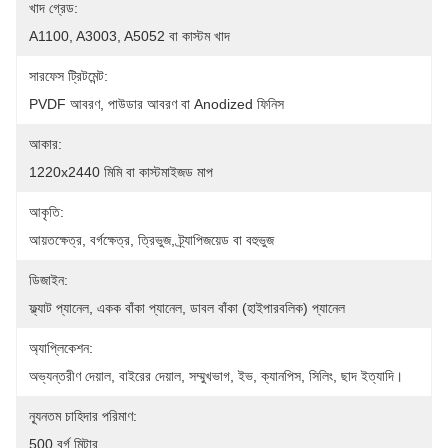
খাদ গ্রেড:
A1100, A3003, A5052 বা কাস্টম খাদ
সারফেস ট্রিটমেন্ট:
PVDF আবরণ, পাউডার আবরণ বা Anodized ফিনিস
আকার:
1220x2440 মিমি বা কাস্টমাইজড মাপ
আকৃতি:
আয়তক্ষেত্র, বর্গক্ষেত্র, ত্রিভুজ, ট্র্যাপিজয়েড বা বহুভুজ
ডিজাইন:
ফ্ল্যাট প্যানেল, একক বাঁকা প্যানেল, ডাবল বাঁকা (হাইপারবলিক) প্যানেল
অ্যাপ্লিকেশন:
অভ্যন্তরীণ দেয়াল, বাইরের দেয়াল, সম্মুখভাগ, ইভ, ক্যানপিস, সিলিং, ছাদ ইত্যাদি।
ন্যূনতম চাহিদার পরিমাণ:
500 বর্গ মিটার