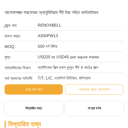
আলোকসজ্জা পারফোরড অ্যালুমিনিয়াম শীট উচ্চ শক্তি কাস্টমাইজড
RENOXBELL
ব্র্যান্ড নাম:
A300PW13
মডেল নম্বর:
500 বর্গ মিটার
MOQ.:
USD25 to USD45 per squre meter
মূল্য:
প্লাস্টিকের ফিল্ম প্লাস বুদবুদ শীট বা কাঠের বাক্স
প্যাকেজিংয়ের বিবরণ:
T/T, L/C, ওয়েস্টার্ন ইউনিয়ন, মানিগ্রাম
অর্থ প্রদানের শর্তাবলী:
সেরা দাম পান
আমাদের সাথে যোগাযোগ
বিস্তারিত তথ্য
পণ্যের বর্ণনা
বিস্তারিত তথ্য