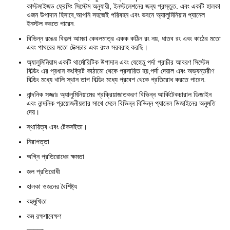
কাস্টমাইজড ফ্রেমিং সিস্টেম অনুযায়ী, ইনস্টলেশনের জন্য প্রস্তুত. এবং একটি হালকা
ওজন উপাদান হিসাবে,আপনি সহজেই পরিবহন এবং ভবনে অ্যালুমিনিয়াম প্যানেল
ইনস্টল করতে পারেন.
বিভিন্ন রঙের বিকল্প আমরা কেবলমাত্র একক কঠিন রং নয়, ধাতব রং এবং কাঠের মতো
এবং পাথরের মতো টেক্সচার এবং রংও সরবরাহ করছি।
অ্যালুমিনিয়াম একটি থার্মোরিটিক উপাদান এবং যেহেতু পর্দা প্রাচীর আবরণ সিস্টেম
বিল্ডিং এর প্রধান কংক্রিট কাঠামো থেকে প্রসারিত হয়,পর্দা দেয়াল এবং অভ্যন্তরীণ
বিল্ডিং মধ্যে খালি স্থান তাপ বিল্ডিং মধ্যে প্রবেশ থেকে প্রতিরোধ করতে পারেন.
নান্দনিক সজ্জাঃ অ্যালুমিনিয়ামের প্রক্রিয়াজাতকরণ বিভিন্ন আর্কিটেকচারাল ডিজাইন
এবং নান্দনিক প্রয়োজনীয়তার সাথে মেলে বিভিন্ন বিভিন্ন প্যানেল ডিজাইনের অনুমতি
দেয়।
স্থায়িত্ব এবং টেকসইতা।
নিরাপত্তা
অগ্নি প্রতিরোধের ক্ষমতা
জল প্রতিরোধী
হালকা ওজনের বৈশিষ্ট্য
বহুমুখিতা
কম রক্ষণাবেক্ষণ