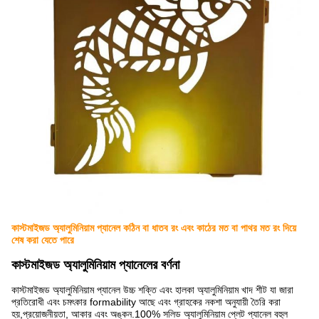
কাস্টমাইজড অ্যালুমিনিয়াম প্যানেল কঠিন বা ধাতব রং এবং কাঠের মত বা পাথর মত রং দিয়ে
শেষ করা যেতে পারে
কাস্টমাইজড অ্যালুমিনিয়াম প্যানেলের বর্ণনা
কাস্টমাইজড অ্যালুমিনিয়াম প্যানেল উচ্চ শক্তি এবং হালকা অ্যালুমিনিয়াম খাদ শীট যা জারা
প্রতিরোধী এবং চমৎকার formability আছে এবং গ্রাহকের নকশা অনুযায়ী তৈরি করা
হয়,প্রয়োজনীয়তা, আকার এবং অঙ্কন.100% সলিড অ্যালুমিনিয়াম প্লেট প্যানেল বহুল