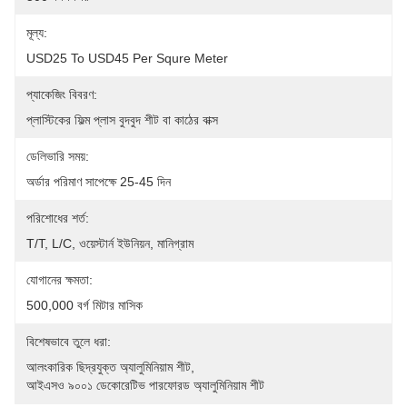
মূল্য:
USD25 To USD45 Per Squre Meter
প্যাকেজিং বিবরণ:
প্লাস্টিকের ফিল্ম প্লাস বুদবুদ শীট বা কাঠের বাক্স
ডেলিভারি সময়:
অর্ডার পরিমাণ সাপেক্ষে 25-45 দিন
পরিশোধের শর্ত:
T/T, L/C, ওয়েস্টার্ন ইউনিয়ন, মানিগ্রাম
যোগানের ক্ষমতা:
500,000 বর্গ মিটার মাসিক
বিশেষভাবে তুলে ধরা:
আলংকারিক ছিদ্রযুক্ত অ্যালুমিনিয়াম শীট
, 
আইএসও ৯০০১ ডেকোরেটিভ পারফোরড অ্যালুমিনিয়াম শীট