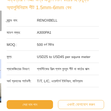
অ্যালুমিনিয়াম শীট 1.5mm-6mm বেধ
ব্র্যান্ড নাম:
RENOXBELL
মডেল নম্বর:
A300PA1
MOQ.:
500 বর্গ মিটার
মূল্য:
USD25 to USD45 per squre meter
প্যাকেজিংয়ের বিবরণ:
প্লাস্টিকের ফিল্ম প্লাস বুদবুদ শীট বা কাঠের বাক্স
অর্থ প্রদানের শর্তাবলী:
T/T, L/C, ওয়েস্টার্ন ইউনিয়ন, মানিগ্রাম
এখনই যোগাযোগ করুন
সেরা দাম পান