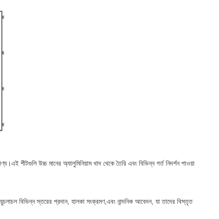
 পণ্য।এই শীটগুলি উচ্চ মানের অ্যালুমিনিয়াম খাদ থেকে তৈরি এবং বিভিন্ন গর্ত নিদর্শন পাওয়া
শন বায়ুচলাচল বিভিন্ন স্তরের প্রদান, হালকা সংক্রমণ,এবং নান্দনিক আবেদন, যা তাদের বিস্তৃত