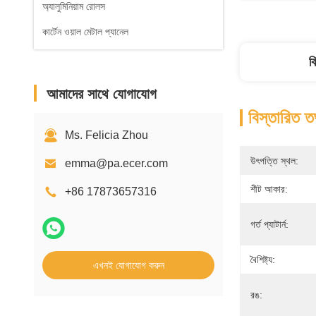
অ্যালুমিনিয়াম রোলস
কার্টেন ওয়াল মেটাল প্যানেল
ব
আমাদের সাথে যোগাযোগ
বিস্তারিত ত
Ms. Felicia Zhou
উৎপত্তি স্থল:
emma@pa.ecer.com
শীট আকার:
+86 17873657316
গর্ত প্যাটার্ন:
বৈশিষ্ট্য:
এখনই যোগাযোগ করুন
রঙ: