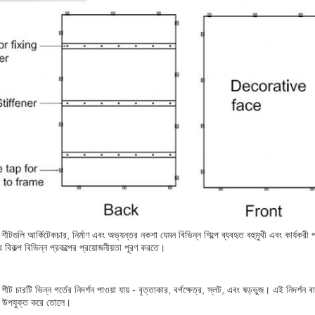
াম শীটগুলি আর্কিটেকচার, নির্মাণ এবং অভ্যন্তর নকশা যেমন বিভিন্ন শিল্পে ব্যবহৃত বহুমুখী এবং কার্যকরী
র বিকল্প বিভিন্ন প্রকল্পের প্রয়োজনীয়তা পূরণ করতে।
াম শীট চারটি ভিন্ন গর্তের নিদর্শন পাওয়া যায় - বৃত্তাকার, বর্গক্ষেত্র, স্লট, এবং ষড়ভুজ। এই নিদর্
্য উপযুক্ত করে তোলে।