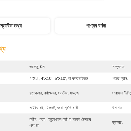
িস্তারিত তথ্য
পণ্যের বর্ণনা
থ্য
গুয়াংজু, চীন
সাক্ষ্যদান:
4'x8', 4'x10', 5'x10', বা কাস্টমাইজড
গর্তের ব্যাস:
বৃত্তাকার, বর্গক্ষেত্র, স্লটেড, ষড়ভুজ
সারফেস ট্রিটমে
লাইটওয়েট, টেকসই, জারা-প্রতিরোধী
উপাদান:
কঠিন, ধাতব, ইমুলেশনাল কাঠ বা মার্বেল টেক্সচার 
ব্যবহার:
এবং রং