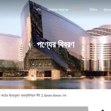
বাড়ি
আমাদের সম্বন্ধে
ভিডিও
পণ্য
ঘটনাব
পণ্যের বিবরণ
াল কাঠের ছিদ্রযুক্ত অ্যালুমিনিয়াম শীট 1.5mm-6mm বেধ