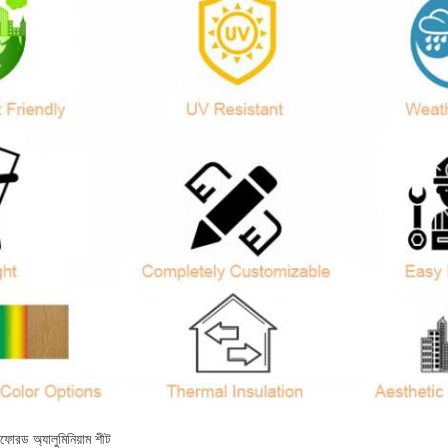
রফোরড অ্যালুমিনিয়াম শীট