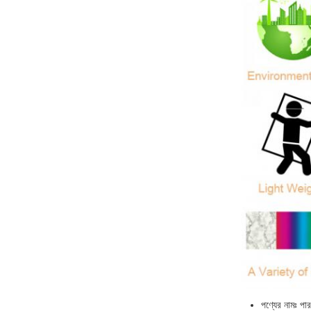
পণ্যের নামঃ পা