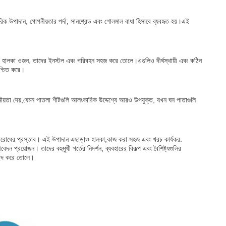
ারিক উপাদান, গোপনীয়তার পর্দা, সানশ্রেড এবং গোলমাল বাধা হিসাবে ব্যবহৃত হয়।এই
। তারা হালকা ওজন, তাদের ইনস্টল এবং পরিবহন সহজ করে তোলে।এগুলিও দীর্ঘস্থায়ী এবং কঠিন
িশ্চিত করে।
 নমনীয়তা দেয়,যেমন পাতলা শীটগুলি আলংকারিক উদ্দেশ্যে আরও উপযুক্ত, যখন ঘন পাতাগুলি
া প্রতিরোধের প্রস্তাব। এই উপাদান এছাড়াও হালকা,কাজ করা সহজ এবং খরচ কার্যকর.
আবেদন প্রয়োজন। তাদের বহুমুখী গর্তের নিদর্শন, ব্যবহারের বিকল্প এবং বৈশিষ্ট্যগুলির
ছন্দ করে তোলে।