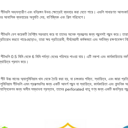
়াম শীটগুলি অভ্যন্তরীণ এবং বহিরঙ্গন উভয় ক্ষেত্রেই ব্যবহার করা যেতে পারে। এগুলি সাধারণত আলংক
দের আবাসিক ব্যবহারের অনুমতি দেয়, বাণিজ্যিক এবং শিল্প পরিবেশে।
়াম শীটগুলি বেশ কয়েকটি বৈশিষ্ট্য সরবরাহ করে যা তাদের অনেক প্রকল্পের জন্য পছন্দসই পছন্দ করে
তিরোধ করতে পারেএছাড়াও, তারা ক্ষয় প্রতিরোধী, দীর্ঘমেয়াদী কর্মক্ষমতা এবং সর্বনিম্ন রক্ষণাবেক্ষণ ন
়াম শীটগুলি 0.5 মিমি থেকে 6 মিমি পর্যন্ত বেধের পরিসরে পাওয়া যায়। এটি নকশা এবং কার্যকারিতায়
থায়িত্ব প্রদান করে।
়াম শীট উচ্চ মানের অ্যালুমিনিয়াম খাদ থেকে তৈরি করা হয়, যা চমৎকার শক্তি, স্থায়িত্ব, এবং জার
ালুমিনিয়াম শীটগুলি এমন প্রকল্পগুলির জন্য একটি আদর্শ পছন্দ যা স্থায়িত্ব, কার্যকারিতা এবং নান্দনিক 
্যাপ্লিকেশন জন্য অসীম সম্ভাবনা প্রস্তাব, তাদের perforated ধাতু পণ্য জন্য একটি জনপ্রিয় প