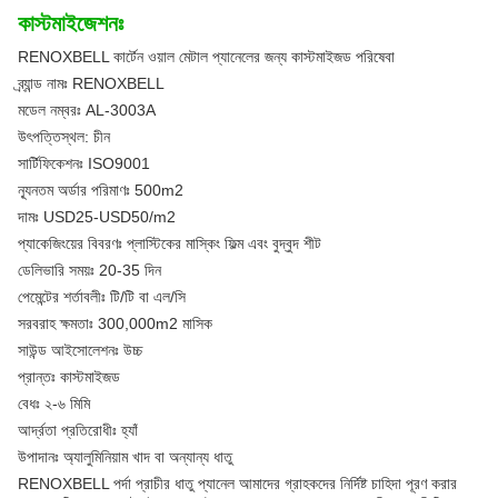
কাস্টমাইজেশনঃ
RENOXBELL কার্টেন ওয়াল মেটাল প্যানেলের জন্য কাস্টমাইজড পরিষেবা
ব্র্যান্ড নামঃ RENOXBELL
মডেল নম্বরঃ AL-3003A
উৎপত্তিস্থল: চীন
সার্টিফিকেশনঃ ISO9001
ন্যূনতম অর্ডার পরিমাণঃ 500m2
দামঃ USD25-USD50/m2
প্যাকেজিংয়ের বিবরণঃ প্লাস্টিকের মাস্কিং ফিল্ম এবং বুদ্বুদ শীট
ডেলিভারি সময়ঃ 20-35 দিন
পেমেন্টের শর্তাবলীঃ টি/টি বা এল/সি
সরবরাহ ক্ষমতাঃ 300,000m2 মাসিক
সাউন্ড আইসোলেশনঃ উচ্চ
প্রান্তঃ কাস্টমাইজড
বেধঃ ২-৬ মিমি
আর্দ্রতা প্রতিরোধীঃ হ্যাঁ
উপাদানঃ অ্যালুমিনিয়াম খাদ বা অন্যান্য ধাতু
RENOXBELL পর্দা প্রাচীর ধাতু প্যানেল আমাদের গ্রাহকদের নির্দিষ্ট চাহিদা পূরণ করার