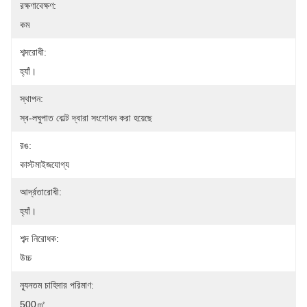
রক্ষণাবেক্ষণ:
কম
শব্দরোধী:
হ্যাঁ।
স্থাপন:
স্ব-লঘুপাত বোল্ট দ্বারা সংশোধন করা হয়েছে
রঙ:
কাস্টমাইজযোগ্য
আর্দ্রতারোধী:
হ্যাঁ।
শব্দ নিরোধক:
উচ্চ
ন্যূনতম চাহিদার পরিমাণ:
500㎡