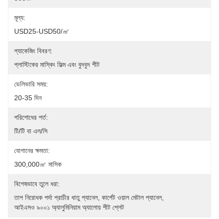
মূল্য:
USD25-USD50/㎡
প্যাকেজিং বিবরণ:
প্লাস্টিকের মাস্কিং ফিল্ম এবং বুদবুদ শীট
ডেলিভারি সময়:
20-35 দিন
পরিশোধের শর্ত:
টি/টি বা এল/সি
যোগানের ক্ষমতা:
300,000㎡ মাসিক
বিশেষভাবে তুলে ধরা:
তাপ নিরোধক পর্দা প্রাচীর ধাতু প্যানেল
, 
কার্পেট ওয়াল মেটাল প্যানেল
, 
আইএসও ৯০০১ অ্যালুমিনিয়াম অ্যালোয় শীট প্লেট