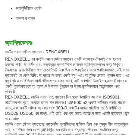
অ্যালুমিনিয়াম প্লেট
হালকা উপাদান
অ্যাপ্লিকেশনঃ
কার্টেন ওয়াল মেটাল প্যানেল - RENOXBELL
RENOXBELL এর কার্টেন ওয়াল মেটাল প্যানেল একটি অত্যন্ত টেকসই এবং হালকা
ওজনের পণ্য, যা নির্মাণ এবং অভ্যন্তর নকশা শিল্পে বিভিন্ন অ্যাপ্লিকেশনের জন্য নিখুঁত।
উচ্চমানের অ্যালুমিনিয়াম খাদ থেকে তৈরি এবং উন্নত প্রযুক্তির সাথে প্রক্রিয়াজাত, এই ধাতব
প্যানেলটি যে কোন বিল্ডিং বা প্রকল্পের জন্য একটি মসৃণ এবং আধুনিক চেহারা প্রদান করে। এর
মসৃণ পৃষ্ঠ এবং বিভিন্ন কাস্টমাইজযোগ্য রঙের সাথে, এটি স্থপতি, ডিজাইনার,এবং ঠিকাদাররা
একটি পুনর্ব্যবহারযোগ্য প্রসাধন উপাদান খুঁজছেন যা উভয় নান্দনিকভাবে আনন্দদায়ক এবং
কার্যকরী.
RENOXBELL কার্টেন ওয়াল ধাতু প্যানেল চীন মধ্যে উত্পাদিত হয় এবং ISO9001
সার্টিফিকেশন পূরণ, সর্বোচ্চ মানের মান নিশ্চিত। এটি 500m2 একটি সর্বনিম্ন অর্ডার পরিমাণ
আছে,এবং একটি মাসিক সরবরাহ সঙ্গে 300এই পণ্যটির দামের পরিসীমা প্রতি বর্গমিটারে
USD25-USD50 এর মধ্যে, এটি ছোট এবং বড় উভয় প্রকল্পের জন্য একটি ব্যয়বহুল পছন্দ
করে তোলে।
কার্টেন ওয়াল মেটাল প্যানেলের প্যাকেজিং প্লাস্টিকের মাস্কিং ফিল্ম এবং বুদবুদ শীট অন্তর্ভুক্ত
করে, যা নিশ্চিত করে যে পণ্যটি নিখুঁত অবস্থায় তার গন্তব্যে পৌঁছেছে।অর্ডারের জন্য
ডেলিভারি সময় 20-35 দিনের মধ্যে, এবং পেমেন্টের শর্তে টি/টি বা এল/সি অন্তর্ভুক্ত রয়েছে,