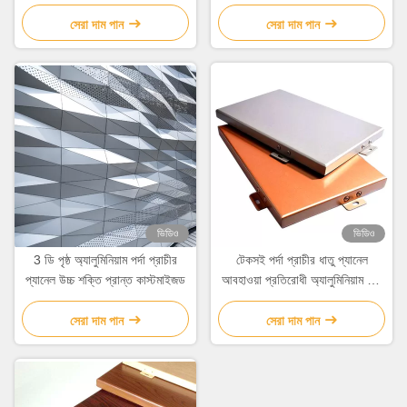
প্যানেল
সেরা দাম পান
সেরা দাম পান
ভিডিও
ভিডিও
3 ডি পৃষ্ঠ অ্যালুমিনিয়াম পর্দা প্রাচীর
টেকসই পর্দা প্রাচীর ধাতু প্যানেল
প্যানেল উচ্চ শক্তি প্রান্ত কাস্টমাইজড
আবহাওয়া প্রতিরোধী অ্যালুমিনিয়াম খাদ
শীট
সেরা দাম পান
সেরা দাম পান