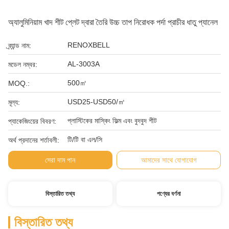
অ্যালুমিনিয়াম খাদ শীট প্লেট দ্বারা তৈরি উচ্চ তাপ নিরোধক পর্দা প্রাচীর ধাতু প্যানেল
RENOXBELL
ব্র্যান্ড নাম:
AL-3003A
মডেল নম্বর:
500㎡
MOQ.:
USD25-USD50/㎡
মূল্য:
প্লাস্টিকের মাস্কিং ফিল্ম এবং বুদবুদ শীট
প্যাকেজিংয়ের বিবরণ:
টি/টি বা এল/সি
অর্থ প্রদানের শর্তাবলী:
সেরা দাম পান
আমাদের সাথে যোগাযোগ
বিস্তারিত তথ্য
পণ্যের বর্ণনা
বিস্তারিত তথ্য