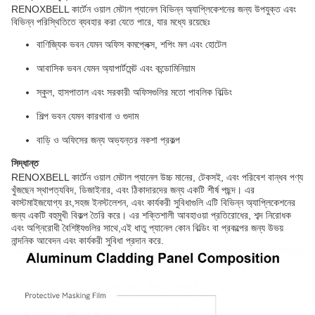
RENOXBELL কার্টেন ওয়াল মেটাল প্যানেল বিভিন্ন অ্যাপ্লিকেশনের জন্য উপযুক্ত এবং
বিভিন্ন পরিস্থিতিতে ব্যবহার করা যেতে পারে, যার মধ্যে রয়েছেঃ
বাণিজ্যিক ভবন যেমন অফিস কমপ্লেক্স, শপিং মল এবং হোটেল
আবাসিক ভবন যেমন অ্যাপার্টমেন্ট এবং কন্ডোমিনিয়াম
স্কুল, হাসপাতাল এবং সরকারী অফিসগুলির মতো পাবলিক বিল্ডিং
শিল্প ভবন যেমন কারখানা ও গুদাম
বাড়ি ও অফিসের জন্য অভ্যন্তর নকশা প্রকল্প
সিদ্ধান্ত
RENOXBELL কার্টেন ওয়াল মেটাল প্যানেল উচ্চ মানের, টেকসই, এবং পরিবেশ বান্ধব পণ্য
খুঁজছেন স্থাপত্যবিদ, ডিজাইনার, এবং ঠিকাদারদের জন্য একটি শীর্ষ পছন্দ। এর
কাস্টমাইজযোগ্য রং,সহজ ইনস্টলেশন, এবং কার্যকরী সুবিধাগুলি এটি বিভিন্ন অ্যাপ্লিকেশনের
জন্য একটি বহুমুখী বিকল্প তৈরি করে। এর শক্তিশালী আবহাওয়া প্রতিরোধের, শব্দ নিরোধক
এবং অগ্নিরোধী বৈশিষ্ট্যগুলির সাথে,এই ধাতু প্যানেল কোন বিল্ডিং বা প্রকল্পের জন্য উভয়
নান্দনিক আবেদন এবং কার্যকরী সুবিধা প্রদান করে.