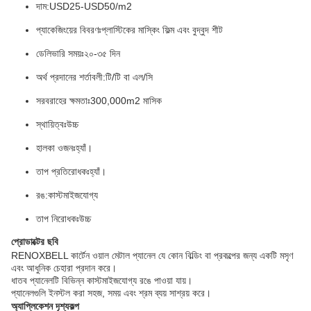
দাম:
USD25-USD50/m2
প্যাকেজিংয়ের বিবরণঃ
প্লাস্টিকের মাস্কিং ফিল্ম এবং বুদ্বুদ শীট
ডেলিভারি সময়ঃ
২০-৩৫ দিন
অর্থ প্রদানের শর্তাবলী:
টি/টি বা এল/সি
সরবরাহের ক্ষমতাঃ
300,000m2 মাসিক
স্থায়িত্বঃ
উচ্চ
হালকা ওজনঃ
হ্যাঁ।
তাপ প্রতিরোধকঃ
হ্যাঁ।
রঙ:
কাস্টমাইজযোগ্য
তাপ নিরোধকঃ
উচ্চ
প্রোডাক্টের ছবি
RENOXBELL কার্টেন ওয়াল মেটাল প্যানেল যে কোন বিল্ডিং বা প্রকল্পের জন্য একটি মসৃণ
এবং আধুনিক চেহারা প্রদান করে।
ধাতব প্যানেলটি বিভিন্ন কাস্টমাইজযোগ্য রঙে পাওয়া যায়।
প্যানেলগুলি ইনস্টল করা সহজ, সময় এবং শ্রম ব্যয় সাশ্রয় করে।
অ্যাপ্লিকেশন দৃশ্যকল্প