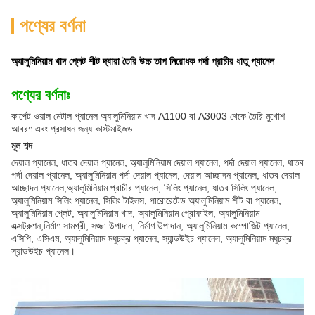
পণ্যের বর্ণনা
অ্যালুমিনিয়াম খাদ প্লেট শীট দ্বারা তৈরি উচ্চ তাপ নিরোধক পর্দা প্রাচীর ধাতু প্যানেল
পণ্যের বর্ণনাঃ
কার্পেট ওয়াল মেটাল প্যানেল অ্যালুমিনিয়াম খাদ A1100 বা A3003 থেকে তৈরি মুখোশ
আবরণ এবং প্রসাধন জন্য কাস্টমাইজড
মূল শব্দ
দেয়াল প্যানেল, ধাতব দেয়াল প্যানেল, অ্যালুমিনিয়াম দেয়াল প্যানেল, পর্দা দেয়াল প্যানেল, ধাতব
পর্দা দেয়াল প্যানেল, অ্যালুমিনিয়াম পর্দা দেয়াল প্যানেল, দেয়াল আচ্ছাদন প্যানেল, ধাতব দেয়াল
আচ্ছাদন প্যানেল,অ্যালুমিনিয়াম প্রাচীর প্যানেল, সিলিং প্যানেল, ধাতব সিলিং প্যানেল,
অ্যালুমিনিয়াম সিলিং প্যানেল, সিলিং টাইলস, পারোরেটেড অ্যালুমিনিয়াম শীট বা প্যানেল,
অ্যালুমিনিয়াম প্লেট, অ্যালুমিনিয়াম খাদ, অ্যালুমিনিয়াম প্রোফাইল, অ্যালুমিনিয়াম
এক্সট্রুশন,নির্মাণ সামগ্রী, সজ্জা উপাদান, নির্মাণ উপাদান, অ্যালুমিনিয়াম কম্পোজিট প্যানেল,
এসিপি, এসিএম, অ্যালুমিনিয়াম মধুচক্র প্যানেল, স্যান্ডউইচ প্যানেল, অ্যালুমিনিয়াম মধুচক্র
স্যান্ডউইচ প্যানেল।