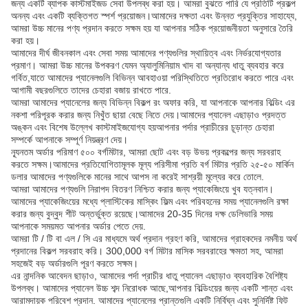
জন্য একটি ব্যাপক কাস্টমাইজড সেবা উপলব্ধ করা হয়। আমরা বুঝতে পারি যে প্রতিটি প্রকল্প
অনন্য এবং একটি ব্যক্তিগত স্পর্শ প্রয়োজন।আমাদের দক্ষতা এবং উন্নত প্রযুক্তির সাহায্যে,
আমরা উচ্চ মানের পণ্য প্রদান করতে সক্ষম হয় যা আপনার সঠিক প্রয়োজনীয়তা অনুসারে তৈরি
করা হয়।
আমাদের দীর্ঘ জীবনকাল এবং সেবা সময় আমাদের পণ্যগুলির স্থায়িত্ব এবং নির্ভরযোগ্যতার
প্রমাণ। আমরা উচ্চ মানের উপকরণ যেমন অ্যালুমিনিয়াম খাদ বা অন্যান্য ধাতু ব্যবহার করে
গর্বিত,যাতে আমাদের প্যানেলগুলি বিভিন্ন আবহাওয়া পরিস্থিতিতে প্রতিরোধ করতে পারে এবং
আগামী বছরগুলিতে তাদের চেহারা বজায় রাখতে পারে.
আমরা আমাদের প্যানেলের জন্য বিভিন্ন বিকল্প রং অফার করি, যা আপনাকে আপনার বিল্ডিং এর
নকশা পরিপূরক করার জন্য নিখুঁত ছায়া বেছে নিতে দেয়।আমাদের প্যানেল এছাড়াও প্রদত্ত
অঙ্কন এবং বিশেষ উল্লেখ কাস্টমাইজযোগ্য হয়আপনার পর্দার প্রাচীরের চূড়ান্ত চেহারা
সম্পর্কে আপনাকে সম্পূর্ণ নিয়ন্ত্রণ দেয়।
ন্যূনতম অর্ডার পরিমাণ ৫০০ বর্গমিটার, আমরা ছোট এবং বড় উভয় প্রকল্পের জন্য সরবরাহ
করতে সক্ষম।আমাদের প্রতিযোগিতামূলক মূল্য পরিসীমা প্রতি বর্গ মিটার প্রতি ২৫-৫০ মার্কিন
ডলার আমাদের পণ্যগুলিকে মানের সাথে আপস না করেই সাশ্রয়ী মূল্যের করে তোলে.
আমরা আমাদের পণ্যগুলি নিরাপদ বিতরণ নিশ্চিত করার জন্য প্যাকেজিংয়ে খুব যত্নবান।
আমাদের প্যাকেজিংয়ের মধ্যে প্লাস্টিকের মাস্কিং ফিল্ম এবং পরিবহনের সময় প্যানেলগুলি রক্ষা
করার জন্য বুদ্বুদ শীট অন্তর্ভুক্ত রয়েছে।আমাদের 20-35 দিনের দক্ষ ডেলিভারি সময়
আপনাকে সময়মত আপনার অর্ডার পেতে দেয়.
আমরা টি / টি বা এল / সি এর মাধ্যমে অর্থ প্রদান গ্রহণ করি, আমাদের গ্রাহকদের নমনীয় অর্থ
প্রদানের বিকল্প সরবরাহ করি। 300,000 বর্গ মিটার মাসিক সরবরাহের ক্ষমতা সহ, আমরা
সহজেই বড় অর্ডারগুলি পূরণ করতে সক্ষম।
এর নান্দনিক আবেদন ছাড়াও, আমাদের পর্দা প্রাচীর ধাতু প্যানেল এছাড়াও ব্যবহারিক বৈশিষ্ট্য
উপলব্ধ। আমাদের প্যানেল উচ্চ শব্দ নিরোধক আছে,আপনার বিল্ডিংয়ের জন্য একটি শান্ত এবং
আরামদায়ক পরিবেশ প্রদান. আমাদের প্যানেলের প্রান্তগুলি একটি নির্বিঘ্ন এবং সুনির্দিষ্ট ফিট