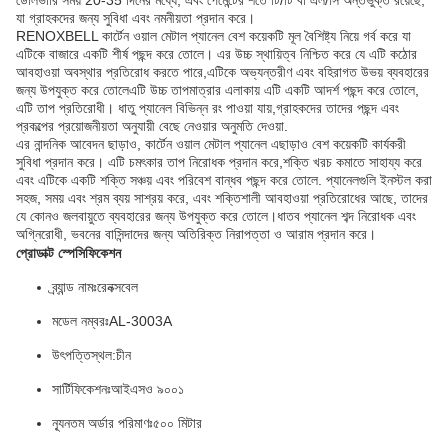
যা গ্রাহকদের জন্য সুবিধা এবং নমনীয়তা প্রদান করে।
RENOXBELL কার্টেন ওয়াল মেটাল প্যানেল বেশ কয়েকটি মূল বৈশিষ্ট্য নিয়ে গর্ব করে যা
এটিকে বাজারে একটি শীর্ষ পছন্দ করে তোলে। এর উচ্চ স্থায়িত্ব নিশ্চিত করে যে এটি কঠোর
আবহাওয়া অবস্থার প্রতিরোধ করতে পারে,এটিকে অভ্যন্তরীণ এবং বহিরাগত উভয় ব্যবহারের
জন্য উপযুক্ত করে তোলেএটি উচ্চ তাপমাত্রার এলাকায় এটি একটি আদর্শ পছন্দ করে তোলে,
এটি তাপ প্রতিরোধী। ধাতু প্যানেল বিভিন্ন রং পাওয়া যায়,গ্রাহকদের তাদের পছন্দ এবং
প্রকল্পের প্রয়োজনীয়তা অনুযায়ী বেছে নেওয়ার অনুমতি দেওয়া.
এর নান্দনিক আবেদন ছাড়াও, কার্টেন ওয়াল মেটাল প্যানেল এছাড়াও বেশ কয়েকটি কার্যকরী
সুবিধা প্রদান করে। এটি চমৎকার তাপ নিরোধক প্রদান করে,শক্তি খরচ কমাতে সাহায্য করে
এবং এটিকে একটি শক্তি সঞ্চয় এবং পরিবেশ বান্ধব পছন্দ করে তোলে. প্যানেলগুলি ইনস্টল করা
সহজ, সময় এবং শ্রম ব্যয় সাশ্রয় করে, এবং শক্তিশালী আবহাওয়া প্রতিরোধের আছে, তাদের
যে কোনও জলবায়ুতে ব্যবহারের জন্য উপযুক্ত করে তোলে।ধাতব প্যানেল শব্দ নিরোধক এবং
অগ্নিরোধী, ভবনের বাসিন্দাদের জন্য অতিরিক্ত নিরাপত্তা ও আরাম প্রদান করে।
প্রোডাক্ট স্পেসিফিকেশন
ব্র্যান্ড নামঃ
রেনক্সবেল
মডেল নম্বরঃ
AL-3003A
উৎপত্তিস্থল:
চীন
সার্টিফিকেশনঃ
আইএসও ৯০০১
ন্যূনতম অর্ডার পরিমাণঃ
৫০০ মিটার