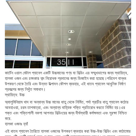
কার্টেন ওয়াল মেটাল প্যানেল একটি উচ্চমানের পণ্য যা বিল্ডিং এর সম্মুখভাগের জন্য স্থায়িত্ব,
হালকা ওজন এবং চমৎকার শব্দ নিরোধক প্রদানের জন্য ডিজাইন করা হয়েছে।পরিবেশ বান্ধব
উপকরণ থেকে তৈরি এবং উন্নত উত্পাদন কৌশল ব্যবহার, এই ধাতব প্যানেল আধুনিক নির্মাণ
প্রকল্পের জন্য নিখুঁত সমাধান।
স্থায়িত্ব: উচ্চ
অ্যালুমিনিয়াম খাদ বা অন্যান্য উচ্চ মানের ধাতু থেকে নির্মিত, পর্দা প্রাচীর ধাতু প্যানেল কঠোর
আবহাওয়া, চরম তাপমাত্রা, এবং অন্যান্য বাহ্যিক শক্তি প্রতিরোধ করতে নির্মিত হয়।এর
শক্ত এবং শক্তিশালী নকশা আপনার বিল্ডিংয়ের জন্য দীর্ঘস্থায়ী কর্মক্ষমতা এবং সুরক্ষা নিশ্চিত
করে.
হালকা ওজনঃ হ্যাঁ
এই ধাতব প্যানেল তৈরিতে হালকা ওজনের উপকরণ ব্যবহার করা উচ্চ-উচ্চ বিল্ডিং এবং কাঠামোর