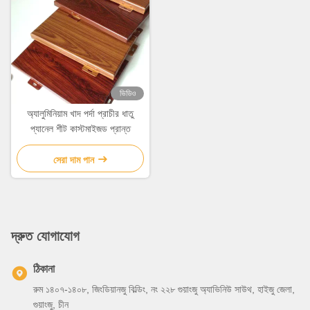
ভিডিও
অ্যালুমিনিয়াম খাদ পর্দা প্রাচীর ধাতু
প্যানেল শীট কাস্টমাইজড প্রান্ত
সেরা দাম পান
দ্রুত যোগাযোগ
ঠিকানা
রুম ১৪০৭-১৪০৮, জিংডিয়ানজু বিল্ডিং, নং ২২৮ গুয়াংজু অ্যাভিনিউ সাউথ, হাইজু জেলা,
গুয়াংজু, চীন