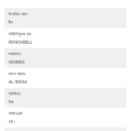
উৎপত্তি স্থল:
চীন
পরিচিতিমুলক নাম:
RENOXBELL
সাক্ষ্যদান:
ISO9001
মডেল নম্বার:
AL-3003A
স্থায়িত্ব:
উচ্চ
লাইটওয়েট:
হ্যাঁ।