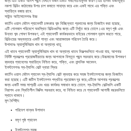
জন্য এটি একটি আদর্শ পছন্দ যেখানে ওজন একটি সমালোচনামূলক কারণ।এর হালকা ওজনযুক্ত
নকশা বিল্ডিং কাঠামোর উপর চাপ কমাতে সাহায্য করে এবং একই সাথে এর শক্তি এবং
স্থায়িত্ব বজায় রাখে.
সাউন্ড আইসোলেশনঃ উচ্চ
কার্টেন ওয়াল মেটাল প্যানেলটি চমৎকার শব্দ বিচ্ছিন্নতা প্রদানের জন্য ডিজাইন করা হয়েছে,
এটি গোলমাল পরিবেশে অবস্থিত বিল্ডিংগুলির জন্য এটি নিখুঁত করে তোলে।এর মসৃণ পৃষ্ঠ এবং
উন্নত শব্দ শোষণ উপকরণ, এই প্যানেলটি কার্যকরভাবে বাইরের গোলমাল হ্রাস করতে পারে,
বিল্ডিংয়ের অভ্যন্তরে একটি শান্ত এবং আরামদায়ক পরিবেশ তৈরি করে।
উপাদানঃ অ্যালুমিনিয়াম খাদ বা অন্যান্য ধাতু
এই ধাতব প্যানেলটি অ্যালুমিনিয়াম খাদ বা অন্যান্য ধাতব বিকল্পগুলিতে পাওয়া যায়, আপনার
নির্দিষ্ট প্রকল্পের প্রয়োজনীয়তার জন্য আপনাকে বিস্তৃত পছন্দ সরবরাহ করে।উচ্চমানের উপকরণ
ব্যবহার প্যানেলের স্থায়িত্ব নিশ্চিত করে, শক্তি, এবং নান্দনিক আবেদন.
ইনস্টলেশনঃ স্ব-ট্যাপিং বোল্ট দ্বারা স্থির
কার্টেন ওয়াল মেটাল প্যানেল স্ব-ট্যাপিং বোল্ট ব্যবহার করে সহজ ইনস্টলেশনের জন্য ডিজাইন
করা হয়েছে। এটি জটিল ইনস্টলেশন পদ্ধতির প্রয়োজন দূর করে,এটিকে আপনার প্রকল্পের
জন্য একটি সময় সাশ্রয়ী এবং খরচ কার্যকর সমাধান করে তোলে. স্ব-ট্যাপিং বোল্টগুলি একটি
নিরাপদ এবং স্থিতিশীল ফিক্সিং সরবরাহ করে, যা নিশ্চিত করে যে প্যানেলটি আগামী বছরগুলিতে
স্থানে থাকবে।
মূল বৈশিষ্ট্য:
পরিবেশ বান্ধব উপাদান
মসৃণ পৃষ্ঠ প্যানেল
ইনস্টলেশন সহজ