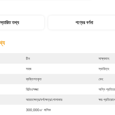
িস্তারিত তথ্য
পণ্যের বর্ণনা
থ্য
চীন
সাক্ষ্যদান:
সহজ
স্থায়িত্ব:
ব্যক্তিগতকৃত
বেধ:
বিল্ডিং/সজ্জা
অগ্নি প্রতির
আয়তক্ষেত্র/বর্গক্ষেত্র/গোলাকার
ক্ষয় প্রতিরোধ
300,000㎡ মাসিক