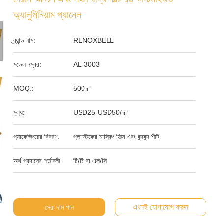
অ্যালুমিনিয়াম প্যানেল
ব্র্যান্ড নাম:
RENOXBELL
মডেল নম্বর:
AL-3003
MOQ.:
500㎡
মূল্য:
USD25-USD50/㎡
প্যাকেজিংয়ের বিবরণ:
প্লাস্টিকের মাস্কিং ফিল্ম এবং বুদবুদ শীট
অর্থ প্রদানের শর্তাবলী:
টি/টি বা এল/সি
এখনই যোগাযোগ করুন
সেরা দাম পান