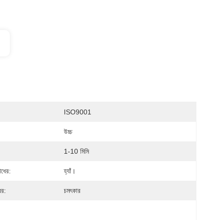
ISO9001
উচ্চ
1-10 মিমি
োধের:
হ্যাঁ।
ের:
চমৎকার