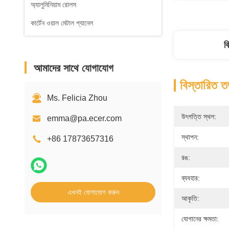
অ্যালুমিনিয়াম রোলস
কার্টেন ওয়াল মেটাল প্যানেল
ব
আমাদের সাথে যোগাযোগ
বিস্তারিত ত
Ms. Felicia Zhou
উৎপত্তি স্থল:
emma@pa.ecer.com
স্থাপন:
+86 17873657316
রঙ:
ব্যবহার:
এখনই যোগাযোগ করুন
আকৃতি:
যোগানের ক্ষমতা: