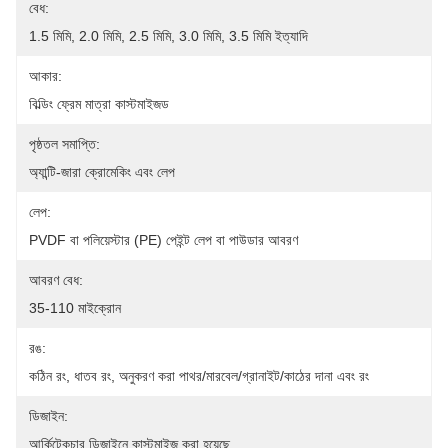
বেধ:
1.5 মিমি, 2.0 মিমি, 2.5 মিমি, 3.0 মিমি, 3.5 মিমি ইত্যাদি
আকার:
বিল্ডিং ফ্রেম মাত্রা কাস্টমাইজড
পৃষ্ঠতল সমাপ্তি:
অ্যান্টি-জারা ক্রোমেকিং এবং লেপ
লেপ:
PVDF বা পলিয়েস্টার (PE) পেইন্ট লেপ বা পাউডার আবরণ
আবরণ বেধ:
35-110 মাইক্রোন
রঙ:
কঠিন রং, ধাতব রং, অনুকরণ করা পাথর/মারবেল/গ্রানাইট/কাঠের দানা এবং রং
ডিজাইন:
আর্কিটেকচার ডিজাইনে কাস্টমাইজ করা হয়েছে