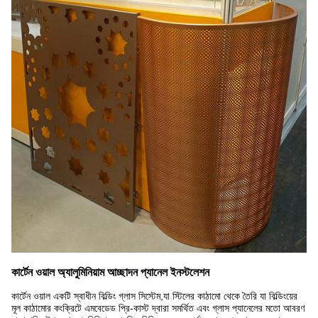
কার্টেন ওয়াল অ্যালুমিনিয়াম আচ্ছাদন প্যানেল ইনস্টলেশন
কার্টেন ওয়াল একটি স্বাধীন বিল্ডিং গ্লাস সিস্টেম,যা স্টিলের কাঠামো থেকে তৈরি যা বিল্ডিংয়ের
মূল কাঠামোর কংক্রিটে এমবেডেড প্রি-কাস্ট দ্বারা সমর্থিত এবং গ্লাস প্যানেলের মতো আবরণ