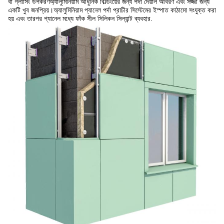
বা গ্লাসিং উপকরণঅ্যালুমিনিয়াম আধুনিক বিল্ডিংয়ের জন্য পর্দা দেয়াল আবরণ এবং সজ্জা জন্য
একটি খুব জনপ্রিয়।অ্যালুমিনিয়াম প্যানেল পর্দা প্রাচীর সিস্টেমের ইস্পাত কাঠামো সংযুক্ত করা
হয় এবং তারপর প্যানেল মধ্যে ফাঁক সীল সিলিকন সিল্যান্ট ব্যবহার.