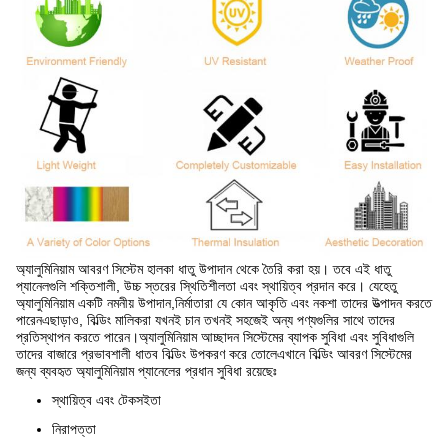
অ্যালুমিনিয়াম আবরণ সিস্টেম হালকা ধাতু উপাদান থেকে তৈরি করা হয়। তবে এই ধাতু
প্যানেলগুলি শক্তিশালী, উচ্চ স্তরের স্থিতিশীলতা এবং স্থায়িত্ব প্রদান করে। যেহেতু
অ্যালুমিনিয়াম একটি নমনীয় উপাদান,নির্মাতারা যে কোন আকৃতি এবং নকশা তাদের উত্পাদন করতে
পারেনএছাড়াও, বিল্ডিং মালিকরা যখনই চান তখনই সহজেই অন্য পণ্যগুলির সাথে তাদের
প্রতিস্থাপন করতে পারেন।অ্যালুমিনিয়াম আচ্ছাদন সিস্টেমের ব্যাপক সুবিধা এবং সুবিধাগুলি
তাদের বাজারে প্রভাবশালী ধাতব বিল্ডিং উপকরণ করে তোলেএখানে বিল্ডিং আবরণ সিস্টেমের
জন্য ব্যবহৃত অ্যালুমিনিয়াম প্যানেলের প্রধান সুবিধা রয়েছেঃ
স্থায়িত্ব এবং টেকসইতা
নিরাপত্তা