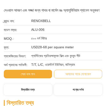
দেওয়াল আবরণ এবং সজ্জা জন্য পাথর বা মার্বেল রঙ অ্যালুমিনিয়াম প্যানেল অনুকরণ
RENOXBELL
ব্র্যান্ড নাম:
ALU-006
মডেল নম্বর:
৫০০ বর্গ মিটার
MOQ.:
USD28-68 per square meter
মূল্য:
প্লাস্টিকের প্রতিরক্ষামূলক ফিল্ম এবং বুদবুদ শীট
প্যাকেজিংয়ের বিবরণ:
T/T, L/C, ওয়েস্টার্ন ইউনিয়ন, মানিগ্রাম
অর্থ প্রদানের শর্তাবলী:
সেরা দাম পান
আমাদের সাথে যোগাযোগ
বিস্তারিত তথ্য
পণ্যের বর্ণনা
বিস্তারিত তথ্য