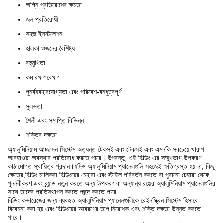
অগ্নি প্রতিরোধের ক্ষমতা
জল প্রতিরোধী
সহজ ইনস্টলেশন
হালকা ওজনের বৈশিষ্ট্য
বহুমুখিতা
কম রক্ষণাবেক্ষণ
পুনর্ব্যবহারযোগ্যতা এবং পরিবেশ-বন্ধুত্বপূর্ণ
সুলভতা
শৈলী এবং সমাপ্তি বিভিন্ন
শক্তির দক্ষতা
অ্যালুমিনিয়াম আচ্ছাদন সিস্টেম অত্যন্ত টেকসই এবং টেকসই এবং এমনকি সবচেয়ে খারাপ
আবহাওয়া অবস্থার প্রতিরোধ করতে পারে। উপরন্তু, এই বিল্ডিং এর সম্মুখভাগ উপকরণ
কাঠামোগত স্থায়িত্ব প্রদান।যদিও অ্যালুমিনিয়াম প্যানেলগুলি সহজেই ক্ষতিগ্রস্ত হয় না, কিছু
ক্ষেত্রে,বিল্ডিং মালিকরা বিল্ডিংয়ের চেহারা এবং স্টাইল পরিবর্তন করতে বা পুরানো চেহারা থেকে
পুনর্নবীকরণ এবং ব্র্যান্ড নতুন করতে অন্য উপকরণ বা অন্যান্য রঙের অ্যালুমিনিয়াম প্যানেলগুলির
সাথে তাদের প্রতিস্থাপন করতে পছন্দ করতে পারে.
বিল্ডিং কভারেজের জন্য ব্যবহৃত অ্যালুমিনিয়াম প্যানেলগুলিকে রেইনস্ক্রিন সিস্টেম হিসাবে
বিবেচনা করা হয় এবং বিল্ডিংয়ের আবরণের তাপ নিরোধক এবং শক্তি দক্ষতা উন্নত করতে
পারে।