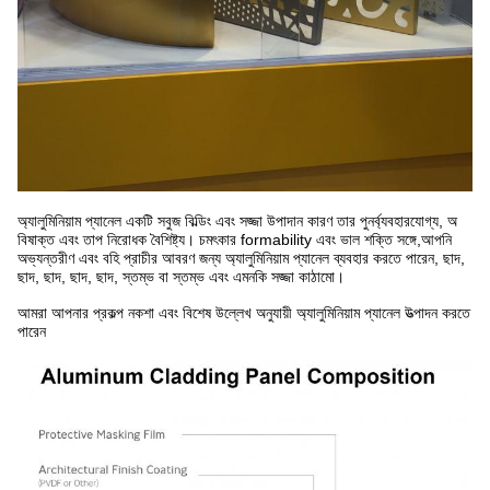
অ্যালুমিনিয়াম প্যানেল একটি সবুজ বিল্ডিং এবং সজ্জা উপাদান কারণ তার পুনর্ব্যবহারযোগ্য, অ
বিষাক্ত এবং তাপ নিরোধক বৈশিষ্ট্য। চমৎকার formability এবং ভাল শক্তি সঙ্গে,আপনি
অভ্যন্তরীণ এবং বহি প্রাচীর আবরণ জন্য অ্যালুমিনিয়াম প্যানেল ব্যবহার করতে পারেন, ছাদ,
ছাদ, ছাদ, ছাদ, ছাদ, স্তম্ভ বা স্তম্ভ এবং এমনকি সজ্জা কাঠামো।
আমরা আপনার প্রকল্প নকশা এবং বিশেষ উল্লেখ অনুযায়ী অ্যালুমিনিয়াম প্যানেল উত্পাদন করতে
পারেন