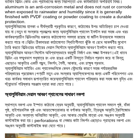
বর্তমান বিল্ডিং কোড এবং প্রবিধানের জন্য নিরাপত্তা এবং কার্যকারিতা অপরিহার্য বিষয়।
aluminum is an anti-corrosion metal and does not rust or corrode
when exposed to rainwater and humidity since it is generally
finished with PVDF coating or powder coating to create a durable
protection.
অ্যালুমিনিয়ামের হালকা ও দীর্ঘস্থায়ী প্রকৃতির কারণে, কাঠামোর উপর অতিরিক্ত চাপ দেওয়া
যায় না।নতুন বা সংস্কার প্রকল্পের জন্য অ্যালুমিনিয়াম প্যানেল ইনস্টল করা সহজ এবং খরচ
কার্যকরপ্রাচীন বিল্ডিংগুলির গুরুতর কাঠামোগত সমস্যা রয়েছে যা জটিল উন্নয়নকে সহজতর
করতে পারে না।বিল্ডিং ঠিকাদাররা কাঠামোগত স্থিতিশীলতা ঝুঁকি না রেখে আকর্ষণীয় মুখোশ
তৈরি করতে বিল্ডিংয়ের বাইরের দেয়াল সিস্টেমে অ্যালুমিনিয়াম আবরণ ইনস্টল করতে পারে.
অ্যালুমিনিয়াম আবরণ সিস্টেম অবিশ্বাস্যভাবে বহুমুখী নির্মাণ এবং সজ্জা উপকরণ।এই ধাতব
বিল্ডিং এর সম্মুখভাগ শুধুমাত্র রং এবং রঙের একটি বিস্তৃত নির্বাচন প্রদান করে না কিন্তু
এছাড়াও আকৃতির একটি পছন্দ, নিদর্শন, শৈলী, আকার, এবং চাক্ষুষ প্রভাব.
অ্যালুমিনিয়াম সাইডিং এবং প্যানেলগুলিকে কেবল সৌন্দর্যের কারণে সহজ পর্যায়ক্রমিক
পরিষ্কারের প্রয়োজন।পণ্যটি নতুন এবং সংস্কার অ্যাপ্লিকেশনের জন্য একটি পরিবেশগত এবং
খরচ কার্যকর সমাধান রূপান্তরিত করেঅ্যালুমিনিয়াম প্যানেল পরিষ্কার করা সহজ জল বৃদ্ধি এবং
স্ট্যান্ডার্ড পরিষ্কার সরঞ্জাম দ্বারা করা যেতে পারে।
অ্যালুমিনিয়াম দেয়াল আবরণ প্যানেলের সাধারণ নকশা
স্থাপত্য নকশা এবং ইস্পাত কাঠামো ফ্রেম অনুযায়ী, অ্যালুমিনিয়াম প্যানেল সমতল পৃষ্ঠ, বাঁকা
পৃষ্ঠ, হাইপারবলিক পৃষ্ঠ এবং আয়তক্ষেত্রাকার বা বর্গাকার আকৃতি, ত্রিভুজ আকৃতি,ট্রাপিজোড
আকৃতি এবং অন্যান্য অনিয়মিত আকৃতি, এবং আকার ফ্রেমিং মাত্রা এবং অঙ্কন অনুযায়ী
কাস্টমাইজ করা হয়। perforations বা লেজার কাটা নিদর্শন এছাড়াও গ্রাহকের নকশা এবং
অঙ্কন অনুযায়ী কাস্টমাইজ করা যেতে পারে।