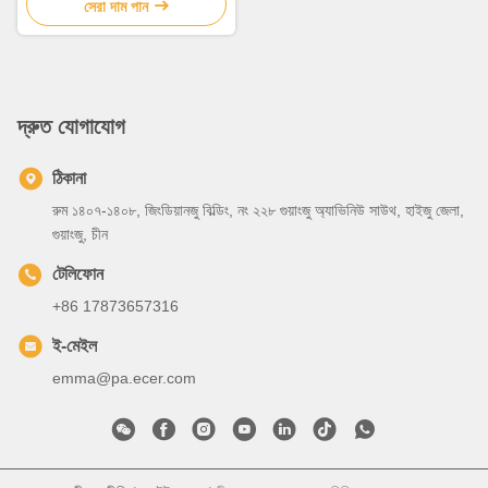
সেরা দাম পান
দ্রুত যোগাযোগ
ঠিকানা
রুম ১৪০৭-১৪০৮, জিংডিয়ানজু বিল্ডিং, নং ২২৮ গুয়াংজু অ্যাভিনিউ সাউথ, হাইজু জেলা,
গুয়াংজু, চীন
টেলিফোন
+86 17873657316
ই-মেইল
emma@pa.ecer.com