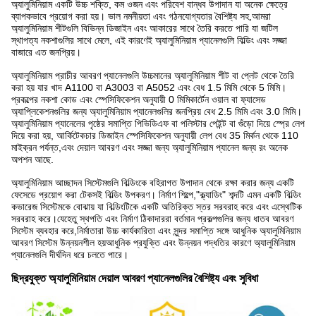
অ্যালুমিনিয়াম একটি উচ্চ শক্তি, কম ওজন এবং পরিবেশ বান্ধব উপাদান যা অনেক ক্ষেত্রে
ব্যাপকভাবে প্রয়োগ করা হয়। ভাল নমনীয়তা এবং গঠনযোগ্যতার বৈশিষ্ট্য সহ,আমরা
অ্যালুমিনিয়াম শীটগুলি বিভিন্ন ডিজাইন এবং আকারের সাথে তৈরি করতে পারি যা জটিল
স্থাপত্য নকশাগুলির সাথে মেলে, এই কারণেই অ্যালুমিনিয়াম প্যানেলগুলি বিল্ডিং এবং সজ্জা
বাজারে এত জনপ্রিয়।
অ্যালুমিনিয়াম প্রাচীর আবরণ প্যানেলগুলি উচ্চমানের অ্যালুমিনিয়াম শীট বা প্লেট থেকে তৈরি
করা হয় যার খাদ A1100 বা A3003 বা A5052 এবং বেধ 1.5 মিমি থেকে 5 মিমি।
প্রকল্পের নকশা কোড এবং স্পেসিফিকেশন অনুযায়ী 0 মিমিকার্টেন ওয়াল বা ফ্যাসেড
অ্যাপ্লিকেশনগুলির জন্য অ্যালুমিনিয়াম প্যানেলগুলির জনপ্রিয় বেধ 2.5 মিমি এবং 3.0 মিমি।
অ্যালুমিনিয়াম প্যানেলের পৃষ্ঠের সমাপ্তি পিভিডিএফ বা পলিস্টার পেইন্ট বা গুঁড়ো দিয়ে স্প্রে লেপ
দিয়ে করা হয়, আর্কিটেকচার ডিজাইন স্পেসিফিকেশন অনুযায়ী লেপ বেধ 35 মির্কন থেকে 110
মাইক্রন পর্যন্ত,এবং দেয়াল আবরণ এবং সজ্জা জন্য অ্যালুমিনিয়াম প্যানেল জন্য রং অনেক
অপশন আছে.
অ্যালুমিনিয়াম আচ্ছাদন সিস্টেমগুলি বিল্ডিংকে বহিরাগত উপাদান থেকে রক্ষা করার জন্য একটি
ফেসেডে প্রয়োগ করা টেকসই বিল্ডিং উপকরণ। নির্মাণ শিল্পে,"ক্ল্যাডিং" শব্দটি এমন একটি বিল্ডিং
কভারেজ সিস্টেমকে বোঝায় যা বিল্ডিংটিকে একটি অতিরিক্ত স্তর সরবরাহ করে এবং এস্থেটিক
সরবরাহ করে।যেহেতু স্থপতি এবং নির্মাণ ঠিকাদাররা বর্তমান প্রকল্পগুলির জন্য ধাতব আবরণ
সিস্টেম ব্যবহার করে,নির্মাতারা উচ্চ কার্যকারিতা এবং সুন্দর সমাপ্তি সঙ্গে আধুনিক অ্যালুমিনিয়াম
আবরণ সিস্টেম উন্নয়নশীল হয়আধুনিক প্রযুক্তি এবং উন্নয়ন পদ্ধতির কারণে অ্যালুমিনিয়াম
প্যানেলগুলি দীর্ঘদিন ধরে চলতে পারে।
ছিদ্রযুক্ত অ্যালুমিনিয়াম দেয়াল আবরণ প্যানেলগুলির বৈশিষ্ট্য এবং সুবিধা