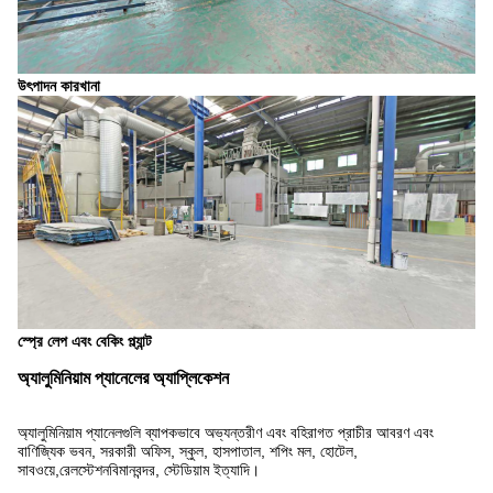
উৎপাদন কারখানা
স্প্রে লেপ এবং বেকিং প্ল্যান্ট
অ্যালুমিনিয়াম প্যানেলের অ্যাপ্লিকেশন
অ্যালুমিনিয়াম প্যানেলগুলি ব্যাপকভাবে অভ্যন্তরীণ এবং বহিরাগত প্রাচীর আবরণ এবং
বাণিজ্যিক ভবন, সরকারী অফিস, স্কুল, হাসপাতাল, শপিং মল, হোটেল,
সাবওয়ে,রেলস্টেশনবিমানবন্দর, স্টেডিয়াম ইত্যাদি।