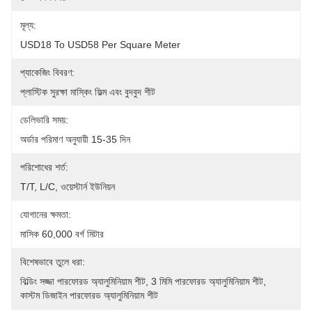
মূল্য:
USD18 To USD58 Per Square Meter
প্যাকেজিং বিবরণ:
প্লাস্টিক সুরক্ষা মাস্কিং ফিল্ম এবং বুদবুদ শীট
ডেলিভারি সময়:
অর্ডার পরিমাণ অনুযায়ী 15-35 দিন
পরিশোধের শর্ত:
T/T, L/C, ওয়েস্টার্ন ইউনিয়ন
যোগানের ক্ষমতা:
মাসিক 60,000 বর্গ মিটার
বিশেষভাবে তুলে ধরা:
বিল্ডিং সজ্জা পারফোরড অ্যালুমিনিয়াম শীট
, 
3 মিমি পারফোরড অ্যালুমিনিয়াম শীট
, 
কাস্টম ডিজাইন পারফোরড অ্যালুমিনিয়াম শীট