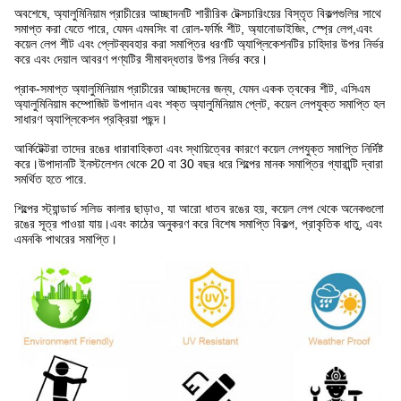
অবশেষে, অ্যালুমিনিয়াম প্রাচীরের আচ্ছাদনটি শারীরিক টেক্সচারিংয়ের বিস্তৃত বিকল্পগুলির সাথে
সমাপ্ত করা যেতে পারে, যেমন এমবসিং বা রোল-ফর্মিং শীট, অ্যানোডাইজিং, স্প্রে লেপ,এবং
কয়েল লেপ শীট এবং প্লেটব্যবহার করা সমাপ্তির ধরণটি অ্যাপ্লিকেশনটির চাহিদার উপর নির্ভর
করে এবং দেয়াল আবরণ পণ্যটির সীমাবদ্ধতার উপর নির্ভর করে।
প্রাক-সমাপ্ত অ্যালুমিনিয়াম প্রাচীরের আচ্ছাদনের জন্য, যেমন একক ত্বকের শীট, এসিএম
অ্যালুমিনিয়াম কম্পোজিট উপাদান এবং শক্ত অ্যালুমিনিয়াম প্লেট, কয়েল লেপযুক্ত সমাপ্তি হল
সাধারণ অ্যাপ্লিকেশন প্রক্রিয়া পছন্দ।
আর্কিটেক্টরা তাদের রঙের ধারাবাহিকতা এবং স্থায়িত্বের কারণে কয়েল লেপযুক্ত সমাপ্তি নির্দিষ্ট
করে।উপাদানটি ইনস্টলেশন থেকে 20 বা 30 বছর ধরে শিল্পের মানক সমাপ্তির গ্যারান্টি দ্বারা
সমর্থিত হতে পারে.
শিল্পের স্ট্যান্ডার্ড সলিড কালার ছাড়াও, যা আরো ধাতব রঙের হয়, কয়েল লেপ থেকে অনেকগুলো
রঙের সূত্র পাওয়া যায়।এবং কাঠের অনুকরণ করে বিশেষ সমাপ্তি বিকল্প, প্রাকৃতিক ধাতু, এবং
এমনকি পাথরের সমাপ্তি।