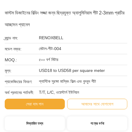
কাস্টম ডিজাইনের বিল্ডিং সজ্জা জন্য ছিদ্রযুক্ত অ্যালুমিনিয়াম শীট 2-3mm প্রাচীর
আচ্ছাদন প্যানেল
RENOXBELL
ব্র্যান্ড নাম:
মেটাল-শীট-004
মডেল নম্বর:
৫০০ বর্গ মিটার
MOQ.:
USD18 to USD58 per square meter
মূল্য:
প্লাস্টিক সুরক্ষা মাস্কিং ফিল্ম এবং বুদবুদ শীট
প্যাকেজিংয়ের বিবরণ:
T/T, L/C, ওয়েস্টার্ন ইউনিয়ন
অর্থ প্রদানের শর্তাবলী:
সেরা দাম পান
আমাদের সাথে যোগাযোগ
বিস্তারিত তথ্য
পণ্যের বর্ণনা