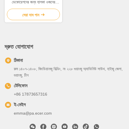
ডেকোরেশনের জন্য হালকা ওজনের
টেকসই অ্যালুমিনিয়াম প্যানেল
সেরা দাম পান
দ্রুত যোগাযোগ
ঠিকানা
রুম ১৪০৭-১৪০৮, জিংডিয়ানজু বিল্ডিং, নং ২২৮ গুয়াংজু অ্যাভিনিউ সাউথ, হাইজু জেলা,
গুয়াংজু, চীন
টেলিফোন
+86 17873657316
ই-মেইল
emma@pa.ecer.com