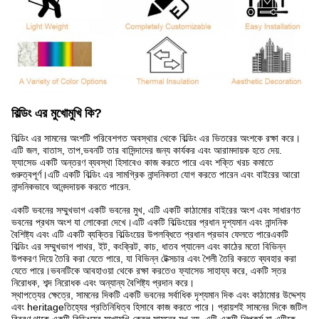
বিল্ডিং এর মুখোমুখি কি?
বিল্ডিং এর সামনের অংশটি পরিবেশগত অবস্থার থেকে বিল্ডিং এর ভিতরের অংশকে রক্ষা করে।
এটি জল, বাতাস, তাপ,ভবনটি তার বাসিন্দাদের জন্য কার্যকর এবং আরামদায়ক হতে দেয়.
ফ্যাসেড একটি অন্তরণ ব্যবস্থা হিসাবেও কাজ করতে পারে এবং শক্তি খরচ কমাতে
গুরুত্বপূর্ণ।এটি একটি বিল্ডিং এর সামগ্রিক নান্দনিকতা যোগ করতে পারেন এবং বাইরের আরো
নান্দনিকভাবে আনন্দদায়ক করতে পারেন.
একটি ভবনের সম্মুখভাগ একটি ভবনের মুখ, এটি একটি কাঠামোর বাইরের অংশ এবং সাধারণত
ভবনের প্রথম অংশ যা লোকেরা দেখে।এটি একটি বিল্ডিংয়ের প্রধান দৃশ্যমান এবং নান্দনিক
বৈশিষ্ট্য এবং এটি একটি ব্যক্তির বিল্ডিংয়ের উপলব্ধিতে প্রধান প্রভাব ফেলতে পারেএকটি
বিল্ডিং এর সম্মুখভাগ পাথর, ইট, কংক্রিট, কাচ, ধাতব প্যানেল এবং কাঠের মতো বিভিন্ন
উপকরণ দিয়ে তৈরি করা যেতে পারে, যা বিভিন্ন টেক্সচার এবং শৈলী তৈরি করতে ব্যবহার করা
যেতে পারে।ভবনটিকে আবহাওয়া থেকে রক্ষা করতেও ফ্যাসেড সাহায্য করে, একটি স্তর
নিরোধক, শব্দ নিরোধক এবং অন্যান্য বৈশিষ্ট্য প্রদান করে।
স্থাপত্যের ক্ষেত্রে, সামনের দিকটি একটি ভবনের সর্বাধিক দৃশ্যমান দিক এবং কাঠামোর উদ্দেশ্য
এবং heritageতিহ্যের প্রতিনিধিত্ব হিসাবে কাজ করতে পারে। প্রায়শই সামনের দিকে জটিল
বিবরণ থাকে,একটি বিল্ডিংয়ের মুখোমুখি কেবল সামনের মুখ নয়, এটি একটি শিল্পকর্ম যা এটিকে