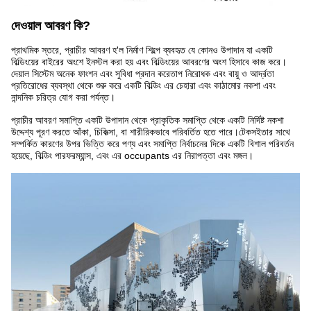
দেওয়াল আবরণ কি?
প্রাথমিক স্তরে, প্রাচীর আবরণ হ'ল নির্মাণ শিল্পে ব্যবহৃত যে কোনও উপাদান যা একটি
বিল্ডিংয়ের বাইরের অংশে ইনস্টল করা হয় এবং বিল্ডিংয়ের আবরণের অংশ হিসাবে কাজ করে।
দেয়াল সিস্টেম অনেক ফাংশন এবং সুবিধা প্রদান করেতাপ নিরোধক এবং বায়ু ও আর্দ্রতা
প্রতিরোধের ব্যবস্থা থেকে শুরু করে একটি বিল্ডিং এর চেহারা এবং কাঠামোর নকশা এবং
নান্দনিক চরিত্র যোগ করা পর্যন্ত।
প্রাচীর আবরণ সমাপ্তি একটি উপাদান থেকে প্রাকৃতিক সমাপ্তি থেকে একটি নির্দিষ্ট নকশা
উদ্দেশ্য পূরণ করতে আঁকা, চিকিত্সা, বা শারীরিকভাবে পরিবর্তিত হতে পারে।টেকসইতার সাথে
সম্পর্কিত কারণের উপর ভিত্তি করে পণ্য এবং সমাপ্তি নির্বাচনের দিকে একটি বিশাল পরিবর্তন
হয়েছে, বিল্ডিং পারফরম্যান্স, এবং এর occupants এর নিরাপত্তা এবং মঙ্গল।