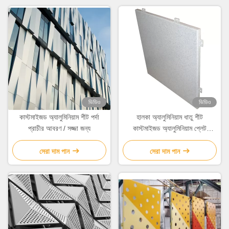
ভিডিও
ভিডিও
কাস্টমাইজড অ্যালুমিনিয়াম শীট পর্দা
হালকা অ্যালুমিনিয়াম ধাতু শীট
প্রাচীর আবরণ / সজ্জা জন্য
কাস্টমাইজড অ্যালুমিনিয়াম প্লেট
আবহাওয়া প্রতিরোধক
সেরা দাম পান
সেরা দাম পান