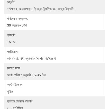
আকৃতি:
বর্গক্ষেত্র, আয়তক্ষেত্র, ত্রিভুজ, ট্র্যাপিজয়েড, বহুভুজ ইত্যাদি।
পরিষেবার সময়কাল:
30 বছরেরও বেশি
গ্যারান্টি:
15 বছর
প্রতিরোধ:
আবহাওয়া, বৃষ্টি, সূর্যালোক, বিবর্ণতা প্রতিরোধী
বিতরণ সময়:
অর্ডার পরিমাণ অনুযায়ী 15-35 দিন
কাস্টমাইজেশন:
গৃহীত
ন্যূনতম চাহিদার পরিমাণ:
৫০০ বর্গ মিটার