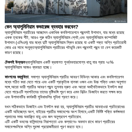
কেন অ্যালুমিনিয়াম কভারেজ ব্যবহার করবেন?
অ্যালুমিনিয়াম প্রাচীরের আচ্ছাদন একাধিক কনফিগারেশনে পছন্দসই উপাদান, যার মধ্যে রয়েছে
একক ত্বকের শীট, আরও পুরু কঠিন অ্যালুমিনিয়াম প্লেট,এবং অ্যালুমিনিয়াম কম্পোজিট
উপাদান (এসিএম) যার মধ্যে দুটি অ্যালুমিনিয়াম স্কিন রয়েছে যা একটি শক্ত অগ্নি প্রতিরোধী
কোর এর সাথে সংযুক্তঅ্যালুমিনিয়াম প্রাচীরের পটভূমি কেন পছন্দসই পছন্দ তা বেশ কয়েকটি
কারণ রয়েছে।
টেকসই উন্নয়ন
অ্যালুমিনিয়াম একটি ক্রমাগত পুনর্ব্যবহারযোগ্য ধাতু যার প্রায় ৭৫%
অ্যালুমিনিয়াম আজও ব্যবহৃত হচ্ছে।
ফাংশনের বহুমুখিতা
. সমাপ্ত অ্যালুমিনিয়াম প্রাচীর আবরণ বিভিন্ন আকার এবং কনফিগারেশন
মধ্যে গঠিত করা যেতে পারে এবং একটি প্রাকৃতিক হালকা ওজন এবং উচ্চ শক্তি ওজন অনুপাত
সঙ্গে,আরো ভারী প্রাচীর আবরণ পছন্দ তুলনায় দ্রুত এবং আরো অর্থনৈতিকভাবে ইনস্টল করা
যেতে পারেএটি স্থপতিদের তাদের দৃষ্টিভঙ্গি পূরণ করে এমন বিল্ডিং ডিজাইন করতে সক্ষম করে
এবং উপাদানটির কার্যকরী সুবিধাগুলির সুবিধা গ্রহণ করে।
যখন সঠিকভাবে ডিজাইন এবং ইনস্টল করা হয়, অ্যালুমিনিয়াম প্রাচীর আবহাওয়া প্রতিরোধের
একটি অবিচ্ছেদ্য অংশ, বাইরের প্রাচীর সমাবেশের অংশ হিসাবে,একটি নির্দিষ্ট শক্তি কর্মক্ষমতা
প্রদানের সময় অবাঞ্ছিত বায়ু এবং জল অনুপ্রবেশ প্রতিরোধ.
এটি একটি ভবনের বাসিন্দাদের নিরাপত্তা এবং কল্যাণেও অবদান রাখে কারণ প্রাচীরের
সমাবেশগুলিকে অগ্নি সুরক্ষা প্রয়োজনীয়তা পূরণ করতে হবে।