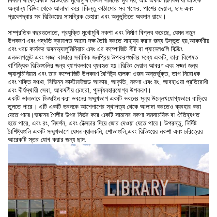
অন্যান্য বিল্ডিং থেকে আলাদা করে।কিন্তু কাঠামোর সব পক্ষের. পাশের দেয়াল, ছাদ এবং
প্রবেশদ্বার সব বিল্ডিংয়ের সামগ্রিক চেহারা এবং অনুভূতিতে অবদান রাখে।
সাম্প্রতিক বছরগুলোতে, প্রযুক্তি মুখোমুখি নকশা এবং নির্মাণ বিপ্লব করেছে, যেমন নতুন
উপকরণ এবং পদ্ধতি ক্রমাগত আরো দক্ষ তৈরি করতে সাহায্য করার জন্য উদ্ভূত হয়,আকর্ষণীয়
এবং খরচ কার্যকর ভবনঅ্যালুমিনিয়াম এবং এর কম্পোজিট শীট বা প্যানেলগুলি বিল্ডিং
এনভলপমেন্ট এবং সজ্জা বাজারে সর্বাধিক জনপ্রিয় উপকরণগুলির মধ্যে একটি, তারা বিশেষত
বাণিজ্যিক বিল্ডিংগুলির জন্য ব্যাপকভাবে ব্যবহৃত হয়।বিল্ডিং দেয়াল আবরণ এবং সজ্জা জন্য
অ্যালুমিনিয়াম এবং তার কম্পোজিট উপকরণ বৈশিষ্ট্য হালকা ওজন অন্তর্ভুক্ত, তাপ নিরোধক
এবং শক্তি সঞ্চয়, বিভিন্ন কাস্টমাইজড আকার, আকৃতি, নকশা এবং রং, আবহাওয়া প্রতিরোধী
এবং দীর্ঘস্থায়ী সেবা, আকর্ষণীয় চেহারা, পুনর্ব্যবহারযোগ্য উপকরণ।
একটি ভালভাবে ডিজাইন করা ভবনের সম্মুখভাগ একটি ভবনের মূল্য উল্লেখযোগ্যভাবে বাড়িয়ে
তুলতে পারে। এটি একটি ভবনকে আশেপাশের স্থাপত্য থেকে আলাদা করতেও ব্যবহার করা
যেতে পারে।ভবনের শৈলীর উপর নির্ভর করে একটি সামনের নকশা সমসাময়িক বা ঐতিহ্যগত
হতে পারে, এবং রং, নিদর্শন, এবং টেক্সচার দিয়ে জোর দেওয়া যেতে পারে। উপরন্তু, নির্দিষ্ট
বৈশিষ্ট্যগুলি একটি সম্মুখভাগে যেমন ব্যালকনি, শোভাগুলি,এবং বিল্ডিংয়ের নকশা এবং চরিত্রের
আরেকটি স্তর যোগ করার জন্য ছাদ.