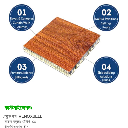
কাস্টমাইজেশনঃ
ব্র্যান্ড নামঃ RENOXBELL
মডেল নম্বরঃ এসিপি-১১১
উৎপত্তিস্থল: চীন