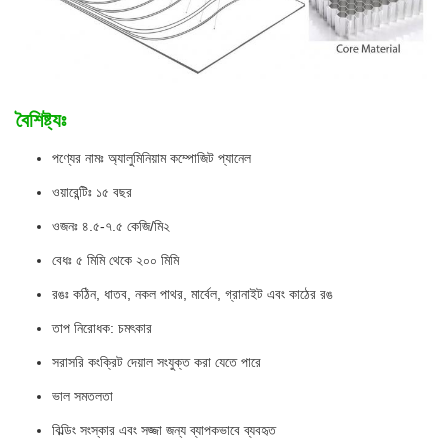
বৈশিষ্ট্যঃ
পণ্যের নামঃ অ্যালুমিনিয়াম কম্পোজিট প্যানেল
ওয়ারেন্টিঃ ১৫ বছর
ওজনঃ ৪.৫-৭.৫ কেজি/মি২
বেধঃ ৫ মিমি থেকে ২০০ মিমি
রঙঃ কঠিন, ধাতব, নকল পাথর, মার্বেল, গ্রানাইট এবং কাঠের রঙ
তাপ নিরোধক: চমৎকার
সরাসরি কংক্রিট দেয়াল সংযুক্ত করা যেতে পারে
ভাল সমতলতা
বিল্ডিং সংস্কার এবং সজ্জা জন্য ব্যাপকভাবে ব্যবহৃত