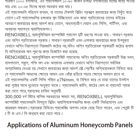
পরিমাণ ১০০০ বর্গমিটার, এই প্যানেলগুলি ১০-৬০ মার্কিন ডলার/ বর্গমিটারের দামের মধ্যে পাওয়া
যায় এবং ২০-৩৫ দিনের মধ্যে সরবরাহ করা যায়।
এই প্যানেলগুলি পরিবেশ বান্ধব, যা তাদের টেকসই বিল্ডিং প্রকল্পে ব্যবহারের জন্য নিখুঁত করে
তোলে।এই প্যানেলগুলির চমৎকার শব্দ বিচ্ছিন্নতা এবং জারা প্রতিরোধের তাদের বাইরের
আবরণে ব্যবহারের জন্য আদর্শ করে তোলে, অভ্যন্তরীণ দেয়াল এবং সিলিং, পার্টিশন, এবং
অন্যান্য স্থাপত্য অ্যাপ্লিকেশন।
RENOXBELL অ্যালুমিনিয়াম কম্পোজিট প্যানেল দুটি ধরণের পাওয়া যায় - সাধারণ প্রকার
এবং অগ্নি প্রতিরোধক প্রকার। সাধারণ প্রকারটি এমন এলাকায় ব্যবহারের জন্য উপযুক্ত
যেখানে অগ্নি নিরাপত্তা নিয়মগুলি কঠোর নয়,যদিও অগ্নি প্রতিরোধক প্রকারটি কঠোর ক্লাস
বি অগ্নিরোধক মান পূরণের জন্য ডিজাইন করা হয়েছে.
RENOXBELL অ্যালুমিনিয়াম কম্পোজিট প্যানেলের অগ্নি প্রতিরোধক প্রকারটি উচ্চ ভবন,
হাসপাতাল, স্কুল, শপিং মল এবং অন্যান্য এলাকায় যেখানে অগ্নি নিরাপত্তা সর্বাধিক
অগ্রাধিকার দেওয়া হয় সেখানে ব্যবহারের জন্য আদর্শ।B শ্রেণীর অগ্নিরোধকতা নিশ্চিত করে
যে প্যানেলগুলি আগুনের ক্ষেত্রে আগুন এবং ধোঁয়া ছড়িয়ে পড়ার ক্ষেত্রে অবদান রাখে না.
এই প্যানেলগুলির একটি পিলিং শক্তি ≥7N/mm, যা নিশ্চিত করে যে তারা তাদের ইনস্টল
করা পৃষ্ঠের সাথে দৃঢ়ভাবে সংযুক্ত থাকে। প্যানেলগুলি কার্টন, কাঠের কেস বা প্যালেটে প্যাক
করা যেতে পারে,গ্রাহকের চাহিদা অনুযায়ী.
300,000 বর্গ মিটার মাসিক সরবরাহের ক্ষমতা সহ, RENOXBELL অ্যালুমিনিয়াম
কম্পোজিট প্যানেলগুলি বিস্তৃত বিল্ডিং অ্যাপ্লিকেশনগুলির জন্য একটি নির্ভরযোগ্য এবং
ব্যয়বহুল সমাধান।গ্রাহকরা বিভিন্ন প্যাকেজিং অপশন থেকে বেছে নিতে পারেন, এবং পেমেন্ট টি
/ টি বা এল / সি মাধ্যমে করা যেতে পারে।