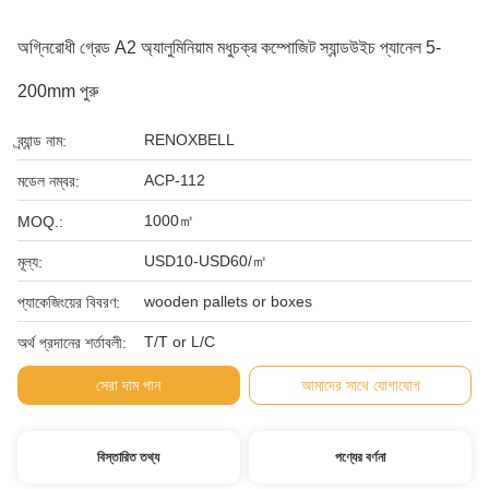
অগ্নিরোধী গ্রেড A2 অ্যালুমিনিয়াম মধুচক্র কম্পোজিট স্যান্ডউইচ প্যানেল 5-
200mm পুরু
RENOXBELL
ব্র্যান্ড নাম:
ACP-112
মডেল নম্বর:
1000㎡
MOQ.:
USD10-USD60/㎡
মূল্য:
wooden pallets or boxes
প্যাকেজিংয়ের বিবরণ:
T/T or L/C
অর্থ প্রদানের শর্তাবলী:
সেরা দাম পান
আমাদের সাথে যোগাযোগ
বিস্তারিত তথ্য
পণ্যের বর্ণনা