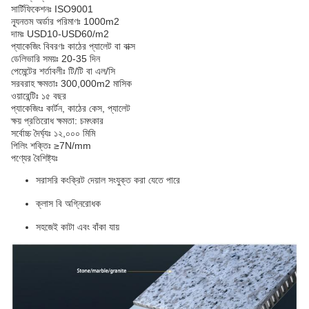
সার্টিফিকেশনঃ ISO9001
ন্যূনতম অর্ডার পরিমাণঃ 1000m2
দামঃ USD10-USD60/m2
প্যাকেজিং বিবরণঃ কাঠের প্যালেট বা বাক্স
ডেলিভারি সময়ঃ 20-35 দিন
পেমেন্টের শর্তাবলীঃ টি/টি বা এল/সি
সরবরাহ ক্ষমতাঃ 300,000m2 মাসিক
ওয়ারেন্টিঃ ১৫ বছর
প্যাকেজিংঃ কার্টন, কাঠের কেস, প্যালেট
ক্ষয় প্রতিরোধ ক্ষমতা: চমৎকার
সর্বোচ্চ দৈর্ঘ্যঃ ১২,০০০ মিমি
পিলিং শক্তিঃ ≥7N/mm
পণ্যের বৈশিষ্ট্যঃ
সরাসরি কংক্রিট দেয়াল সংযুক্ত করা যেতে পারে
ক্লাস বি অগ্নিরোধক
সহজেই কাটা এবং বাঁকা যায়