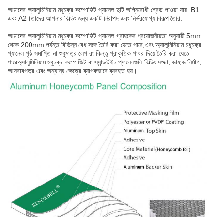
আমাদের অ্যালুমিনিয়াম মধুচক্র কম্পোজিট প্যানেল দুটি অগ্নিরোধী গ্রেড পাওয়া যায়: B1
এবং A2।তাদের আপনার বিল্ডিং জন্য একটি নিরাপদ এবং নির্ভরযোগ্য বিকল্প তৈরি.
আমাদের অ্যালুমিনিয়াম মধুচক্র কম্পোজিট প্যানেল গ্রাহকের প্রয়োজনীয়তা অনুযায়ী 5mm
থেকে 200mm পর্যন্ত বিভিন্ন বেধ সঙ্গে তৈরি করা যেতে পারে,এবং অ্যালুমিনিয়াম মধুচক্র
প্যানেল পৃষ্ঠ সমাপ্তি না শুধুমাত্র লেপ রং কিন্তু প্রাকৃতিক পাথর দিয়ে তৈরি করা যেতে
পারেঅ্যালুমিনিয়াম মধুচক্র কম্পোজিট বা স্যান্ডউইচ প্যানেলগুলি বিল্ডিং সজ্জা, জাহাজ নির্মাণ,
আসবাবপত্র এবং অন্যান্য ক্ষেত্রে ব্যাপকভাবে ব্যবহৃত হয়।