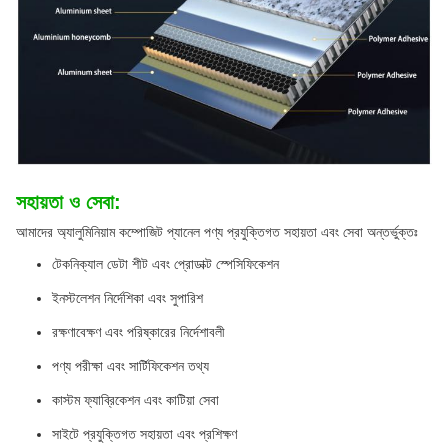
সহায়তা ও সেবা:
আমাদের অ্যালুমিনিয়াম কম্পোজিট প্যানেল পণ্য প্রযুক্তিগত সহায়তা এবং সেবা অন্তর্ভুক্তঃ
টেকনিক্যাল ডেটা শীট এবং প্রোডাক্ট স্পেসিফিকেশন
ইনস্টলেশন নির্দেশিকা এবং সুপারিশ
রক্ষণাবেক্ষণ এবং পরিষ্কারের নির্দেশাবলী
পণ্য পরীক্ষা এবং সার্টিফিকেশন তথ্য
কাস্টম ফ্যাব্রিকেশন এবং কাটিয়া সেবা
সাইটে প্রযুক্তিগত সহায়তা এবং প্রশিক্ষণ