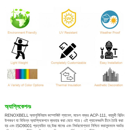
অ্যাপ্লিকেশনঃ
RENOXBELL অ্যালুমিনিয়াম কম্পোজিট প্যানেল, মডেল নম্বর ACP-111, বহুমুখী বিল্ডিং
উপকরণ যা বিভিন্ন অ্যাপ্লিকেশনে ব্যবহার করা যেতে পারে। এই প্যানেলগুলি চীনে তৈরি করা
হয় এবং ISO9001 প্রত্যয়িত হয়,উচ্চ মানের এবং নির্ভরযোগ্যতা নিশ্চিত করান্যূনতম অর্ডার