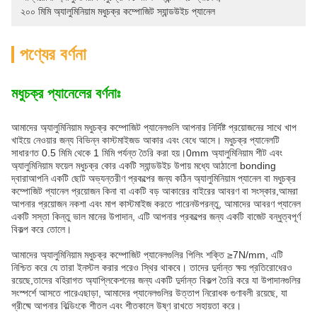
২০০ মিমি অ্যালুমিনিয়াম মধুচক্র কম্পোজিট স্যান্ডউইচ প্যানেল
পণ্যের বর্ণনা
মধুচক্র প্যানেলের বর্ণনাঃ
আমাদের অ্যালুমিনিয়াম মধুচক্র কম্পোজিট প্যানেলগুলি আপনার নির্দিষ্ট প্রয়োজনের সাথে খাপ
খাইয়ে নেওয়ার জন্য বিভিন্ন কাস্টমাইজড আকার এবং বেধে আসে। মধুচক্র প্যানেলটি
সাধারণত 0.5 মিমি থেকে 1 মিমি পর্যন্ত তৈরি করা হয়।0mm অ্যালুমিনিয়াম শীট এবং
অ্যালুমিনিয়াম ফয়েল মধুচক্র কোর একটি স্যান্ডউইচ উপায় মধ্যে আঠালো bonding
দ্বারাআপনি একটি ছোট অভ্যন্তরীণ প্রকল্পের জন্য কঠিন অ্যালুমিনিয়াম প্যানেল বা মধুচক্র
কম্পোজিট প্যানেল প্রয়োজন কিনা বা একটি বড় আকারের বাইরের আবরণ বা সংস্কার,আমরা
আপনার প্রয়োজন নকশা এবং মাপ কাস্টমাইজ করতে পারেনউপরন্তু, আমাদের আবরণ প্যানেল
একটি সস্তা কিন্তু ভাল মানের উপাদান, এটি আপনার প্রকল্পের জন্য একটি বাজেট বন্ধুত্বপূর্ণ
বিকল্প করে তোলে।
আমাদের অ্যালুমিনিয়াম মধুচক্র কম্পোজিট প্যানেলগুলির পিলিং শক্তি ≥7N/mm, এটি
নিশ্চিত করে যে তারা ইনস্টল করার পরেও স্থির থাকবে। তাদের দুর্দান্ত ক্ষয় প্রতিরোধেরও
রয়েছে,তাদের বহিরাগত অ্যাপ্লিকেশনের জন্য একটি দুর্দান্ত বিকল্প তৈরি করে যা উপাদানগুলির
সংস্পর্শে আসতে পারেএছাড়া, আমাদের প্যানেলগুলির উত্তাপ নিরোধক গুণাবলী রয়েছে, যা
গ্রীষ্মে আপনার বিল্ডিংকে শীতল এবং শীতকালে উষ্ণ রাখতে সহায়তা করে।