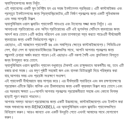
অ্যাপ্লিকেশনের জন্য নিখুঁত.
এই প্যানেলের একটি মূল বৈশিষ্ট্য হল এর সহজ ইনস্টলেশন প্রক্রিয়া। এটি কাস্টমাইজড এবং
প্রস্তুত ইনস্টলেশনের জন্য প্রিফ্যাব্রিকেটেড,এটি নির্মাণ প্রকল্পের জন্য একটি সুবিধাজনক
এবং সময় সাশ্রয়ী বিকল্প.
অ্যালুমিনিয়াম ওয়াল ক্ল্যাডিং প্যানেলটি সাবওয়ে এবং টানেলের সজ্জা জন্য নিখুঁত। এর
আবহাওয়া প্রতিরোধের এবং অগ্নি প্রতিরোধের এটি এই ভূগর্ভস্থ সেটিংসে ব্যবহারের জন্য
আদর্শ করে তোলে।এটি কঠোর পরিবেশ এবং চরম তাপমাত্রা সহ্য করতে পারেএটি দীর্ঘমেয়াদী
ব্যবহারের জন্য একটি নির্ভরযোগ্য পছন্দ।
এছাড়াও, এই আচ্ছাদন প্যানেলটি রঙ এবং সমাপ্তির ক্ষেত্রে কাস্টমাইজযোগ্য। পিভিডিএফ
লেপ, গুঁড়া লেপ বা অ্যানোডাইজিংয়ের বিকল্পগুলির সাথে, আপনি আপনার প্রকল্পের জন্য
পছন্দসই চেহারা অর্জন করতে পারেন।এই এছাড়াও এটি নকশা শৈলী এবং নান্দনিকতা বিস্তৃত
জন্য উপযুক্ত করে তোলে.
অ্যালুমিনিয়াম ওয়াল ক্ল্যাডিং প্যানেল শুধুমাত্র টেকসই এবং চাক্ষুষভাবে আকর্ষণীয় নয়, তবে এটি
বজায় রাখা সহজ। এর মসৃণ পৃষ্ঠটি সহজেই জল এবং হালকা ডিটারজেন্ট দিয়ে পরিষ্কার করা
যায়,আপনার সময় এবং প্রচেষ্টা সংরক্ষণে সংরক্ষণ.
এই প্যানেলটি দীর্ঘমেয়াদে ব্যয় সাশ্রয় করে। এর দীর্ঘস্থায়ী স্থায়িত্ব এবং কম রক্ষণাবেক্ষণের
প্রয়োজন এটিকে বিল্ডিং মালিক এবং ঠিকাদারদের জন্য একটি ব্যয়বহুল বিকল্প করে তোলে।এবং
এর সরবরাহ ক্ষমতা ২০০আপনি আপনার প্রকল্পের প্রয়োজনীয়তা সহজে এবং কোনো বিলম্ব
ছাড়াই পূরণ করতে পারবেন।
আপনার সমস্ত আবরণ প্রয়োজনের জন্য একটি উচ্চমানের, কাস্টমাইজযোগ্য এবং ইনস্টল করা
সহজ সমাধানের জন্য RENOXBELL এর অ্যালুমিনিয়াম ওয়াল ক্ল্যাডিং প্যানেলগুলিতে
বিনিয়োগ করুন। আরও জানতে এবং একটি উদ্ধৃতি পেতে এখনই আমাদের সাথে যোগাযোগ
করুন।