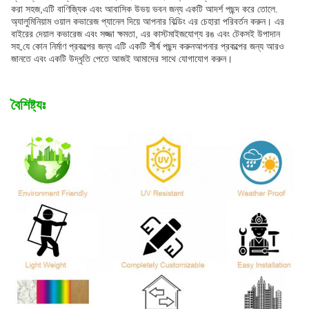
করা সহজ,এটি বাণিজ্যিক এবং আবাসিক উভয় ভবন জন্য একটি আদর্শ পছন্দ করে তোলে.
অ্যালুমিনিয়াম ওয়াল কভারেজ প্যানেল দিয়ে আপনার বিল্ডিং এর চেহারা পরিবর্তন করুন। এর
বাইরের দেয়াল কভারেজ এবং সজ্জা ক্ষমতা, এর কাস্টমাইজযোগ্য রঙ এবং টেকসই উপাদান
সহ,যে কোন নির্মাণ প্রকল্পের জন্য এটি একটি শীর্ষ পছন্দ করুনআপনার প্রকল্পের জন্য আরও
জানতে এবং একটি উদ্ধৃতি পেতে আজই আমাদের সাথে যোগাযোগ করুন।
বৈশিষ্ট্যঃ