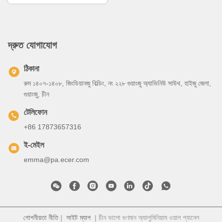
দ্রুত যোগাযোগ
ঠিকানা
রুম ১৪০৭-১৪০৮, জিংডিয়ানজু বিল্ডিং, নং ২২৮ গুয়াংজু অ্যাভিনিউ সাউথ, হাইজু জেলা,
গুয়াংজু, চীন
টেলিফোন
+86 17873657316
ই-মেইল
emma@pa.ecer.com
গোপনীয়তা নীতি
|
সাইট ম্যাপ
| চীন ভালো গুণমান অ্যালুমিনিয়াম ওয়াল প্যানেল