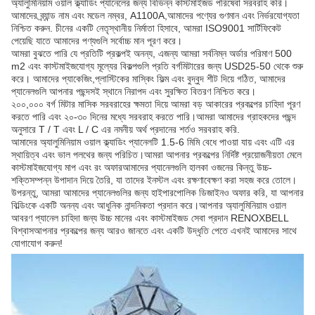
অ্যালুমিনিয়াম ওয়াল ক্ল্যাডিং প্যানেলের জন্য বিভিন্ন কাস্টমাইজড পরিষেবা সরবরাহ করি।
আমাদের ব্র্যান্ড নাম এবং মডেল নম্বর, A1100A,আমাদের পণ্যের গুণমান এবং নির্ভরযোগ্যতা
নিশ্চিত করুন. চীনের একটি নেতৃস্থানীয় নির্মাতা হিসাবে, আমরা ISO9001 সার্টিফিকেট
পেয়েছি যাতে আমাদের পণ্যগুলি সর্বোচ্চ মান পূরণ করে।
আমরা বুঝতে পারি যে প্রতিটি প্রকল্পই অনন্য, এজন্য আমরা সর্বনিম্ন অর্ডার পরিমাণ 500
m2 এবং কাস্টমাইজযোগ্য মূল্যের বিকল্পগুলি প্রতি বর্গমিটারের জন্য USD25-50 থেকে শুরু
করে। আমাদের প্যাকেজিং,প্লাস্টিকের মাস্কিং ফিল্ম এবং বুদ্বুদ শীট দিয়ে গঠিত, আমাদের
প্যানেলগুলি আপনার পছন্দসই স্থানে নিরাপদ এবং সুরক্ষিত বিতরণ নিশ্চিত করে।
২০০,০০০ বর্গ মিটার মাসিক সরবরাহের ক্ষমতা দিয়ে আমরা বড় আকারের প্রকল্পের চাহিদা পূরণ
করতে পারি এবং ২০-৩০ দিনের মধ্যে সরবরাহ করতে পারি।আমরা আমাদের গ্রাহকদের পছন্দ
অনুসারে T / T এবং L / C এর নমনীয় অর্থ প্রদানের শর্তও সরবরাহ করি.
আমাদের অ্যালুমিনিয়াম ওয়াল ক্ল্যাডিং প্যানেলটি 1.5-6 মিমি বেধে পাওয়া যায় এবং এটি এর
স্থায়িত্ব এবং ভাল পলথের জন্য পরিচিত।আমরা আপনার প্রকল্পের নির্দিষ্ট প্রয়োজনীয়তা মেলে
কাস্টমাইজযোগ্য মাপ এবং রং অফারআমাদের প্যানেলগুলি হালকা ওজনের কিন্তু উচ্চ-
শক্তিসম্পন্ন উপাদান দিয়ে তৈরি, যা তাদের ইনস্টল এবং রক্ষণাবেক্ষণ করা সহজ করে তোলে।
উপরন্তু, আমরা আমাদের প্যানেলগুলির জন্য হাইপারপোলিক ডিজাইনও অফার করি, যা আপনার
বিল্ডিংকে একটি অনন্য এবং আধুনিক নান্দনিকতা প্রদান করে।আপনার অ্যালুমিনিয়াম ওয়াল
আবরণ প্যানেল চাহিদা জন্য উচ্চ মানের এবং কাস্টমাইজড সেবা প্রদান RENOXBELL
বিশ্বাসআপনার প্রকল্পের জন্য আরও জানতে এবং একটি উদ্ধৃতি পেতে এখনই আমাদের সাথে
যোগাযোগ করুন!