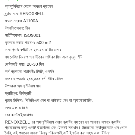
অ্যালুমিনিয়াম দেয়াল আবরণ প্যানেল
ব্র্যান্ড নামঃ RENOXBELL
মডেল নম্বরঃ A1100A
উৎপত্তিস্থল: চীন
সার্টিফিকেশনঃ ISO9001
ন্যূনতম অর্ডার পরিমাণঃ 500 m2
দামঃ প্রতি বর্গমিটারে ২৫-৫০ মার্কিন ডলার
প্যাকেজিং বিবরণঃ প্লাস্টিকের মাস্কিং ফিল্ম এবং বুদ্বুদ শীট
ডেলিভারি সময়ঃ 20-30 দিন
অর্থ প্রদানের শর্তাবলীঃ টি/টি, এল/সি
সরবরাহ ক্ষমতাঃ ২০০,০০০ বর্গ মিটার মাসিক
উপাদানঃ অ্যালুমিনিয়াম খাদ
স্থায়িত্ব: দীর্ঘস্থায়ী
পৃষ্ঠের চিকিত্সাঃ পিভিডিএফ লেপ বা পাউডার লেপ বা অ্যানোডাইজিং
বেধঃ ১.৫-৬ মিমি
রঙঃ কাস্টমাইজযোগ্য
RENOXBELL এর অ্যালুমিনিয়াম ওয়াল ক্ল্যাসিং প্যানেল হল আপনার সমস্ত ক্ল্যাসিং
প্রয়োজনের জন্য একটি উচ্চমানের এবং টেকসই সমাধান। উচ্চমানের অ্যালুমিনিয়াম খাদ থেকে
তৈরি, এই প্যানেল হালকা কিন্তু শক্তিশালী,এটি ইনস্টল করা সহজ এবং বিভিন্ন