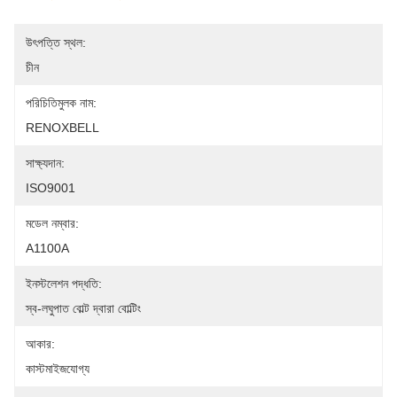
উৎপত্তি স্থল:
চীন
পরিচিতিমুলক নাম:
RENOXBELL
সাক্ষ্যদান:
ISO9001
মডেল নম্বার:
A1100A
ইনস্টলেশন পদ্ধতি:
স্ব-লঘুপাত বোল্ট দ্বারা বোল্টিং
আকার:
কাস্টমাইজযোগ্য