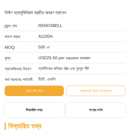
নির্মাণ অ্যালুমিনিয়াম প্রাচীর আবরণ প্যানেল
RENOXBELL
ব্র্যান্ড নাম:
A1100A
মডেল নম্বর:
500 ㎡
MOQ.:
USD25-50 per square meter
মূল্য:
প্লাস্টিকের মাস্কিং ফিল্ম এবং বুদবুদ শীট
প্যাকেজিংয়ের বিবরণ:
টি/টি, এল/সি
অর্থ প্রদানের শর্তাবলী:
সেরা দাম পান
আমাদের সাথে যোগাযোগ
বিস্তারিত তথ্য
পণ্যের বর্ণনা
বিস্তারিত তথ্য