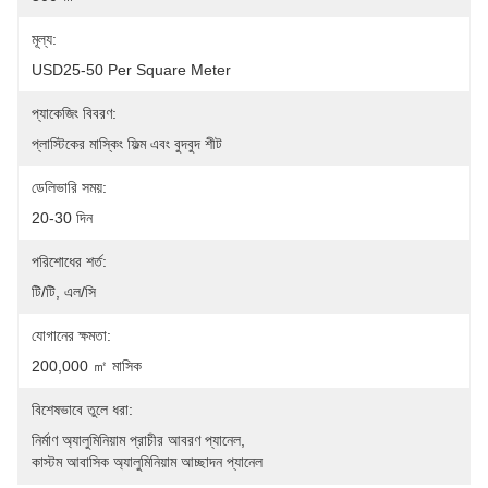
মূল্য:
USD25-50 Per Square Meter
প্যাকেজিং বিবরণ:
প্লাস্টিকের মাস্কিং ফিল্ম এবং বুদবুদ শীট
ডেলিভারি সময়:
20-30 দিন
পরিশোধের শর্ত:
টি/টি, এল/সি
যোগানের ক্ষমতা:
200,000 ㎡ মাসিক
বিশেষভাবে তুলে ধরা:
নির্মাণ অ্যালুমিনিয়াম প্রাচীর আবরণ প্যানেল
, 
কাস্টম আবাসিক অ্যালুমিনিয়াম আচ্ছাদন প্যানেল