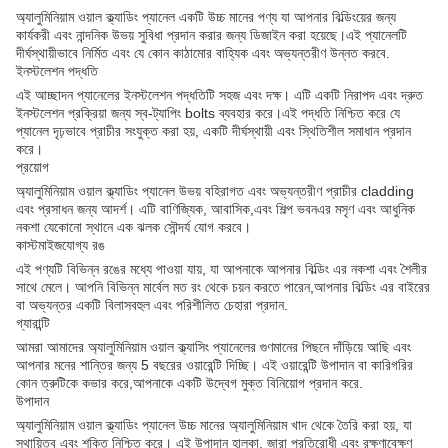
অ্যালুমিনিয়াম ওয়াল ক্ল্যাডিং প্যানেল একটি উচ্চ মানের পণ্য যা আপনার বিল্ডিংয়ের জন্য
কার্যকরী এবং নান্দনিক উভয় সুবিধা প্রদান করার জন্য ডিজাইন করা হয়েছে।এই প্যানেলটি
দীর্ঘস্থায়ীভাবে নির্মিত এবং যে কোন কাঠামোর বাহ্যিক এবং অভ্যন্তরীণ উন্নত করবে.
ইনস্টলেশন পদ্ধতি
এই আচ্ছাদন প্যানেলের ইনস্টলেশন পদ্ধতিটি সহজ এবং দক্ষ। এটি একটি নিরাপদ এবং দ্রুত
ইনস্টলেশন প্রক্রিয়া জন্য স্ব-ট্যাপিং bolts ব্যবহার করে।এই পদ্ধতি নিশ্চিত করে যে
প্যানেল দৃঢ়ভাবে প্রাচীর সংযুক্ত করা হয়, একটি দীর্ঘস্থায়ী এবং স্থিতিশীল সমাধান প্রদান
করে।
প্রয়োগ
অ্যালুমিনিয়াম ওয়াল ক্ল্যাডিং প্যানেল উভয় বহিরাগত এবং অভ্যন্তরীণ প্রাচীর cladding
এবং প্রসাধন জন্য আদর্শ। এটি বাণিজ্যিক, আবাসিক,এবং শিল্প ভবনএর মসৃণ এবং আধুনিক
নকশা যেকোনো স্থানে এক ঝলক সৌন্দর্য যোগ করবে।
কাস্টমাইজযোগ্য রঙ
এই পণ্যটি বিভিন্ন রঙের মধ্যে পাওয়া যায়, যা আপনাকে আপনার বিল্ডিং এর নকশা এবং শৈলীর
সাথে মেলে। আপনি বিভিন্ন মার্বেল মত রং থেকে চয়ন করতে পারেন,আপনার বিল্ডিং এর বাইরের
বা অভ্যন্তর একটি বিলাসবহুল এবং পরিশীলিত চেহারা প্রদান.
গ্যারান্টি
আমরা আমাদের অ্যালুমিনিয়াম ওয়াল ক্ল্যাসিং প্যানেলের গুণমানের পিছনে দাঁড়িয়ে আছি এবং
আপনার মনের শান্তির জন্য 5 বছরের ওয়ারেন্টি দিচ্ছি। এই ওয়ারেন্টি উপাদান বা কারিগরির
কোন ত্রুটিকে কভার করে,আপনাকে একটি উদ্বেগ মুক্ত বিনিয়োগ প্রদান করে.
উপাদান
অ্যালুমিনিয়াম ওয়াল ক্ল্যাডিং প্যানেল উচ্চ মানের অ্যালুমিনিয়াম খাদ থেকে তৈরি করা হয়, যা
স্থায়িত্ব এবং শক্তি নিশ্চিত করে। এই উপাদান হালকা, জারা প্রতিরোধী এবং রক্ষণাবেক্ষণ