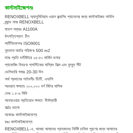
কাস্টমাইজেশনঃ
RENOXBELL অ্যালুমিনিয়াম ওয়াল ক্ল্যাসিং প্যানেলের জন্য কাস্টমাইজড সার্ভিস
ব্র্যান্ড নামঃ RENOXBELL
মডেল নম্বরঃ A1100A
উৎপত্তিস্থল: চীন
সার্টিফিকেশনঃ ISO9001
ন্যূনতম অর্ডার পরিমাণঃ 500 m2
দামঃ প্রতি বর্গমিটারে ২৫-৫০ মার্কিন ডলার
প্যাকেজিং বিবরণঃ প্লাস্টিকের মাস্কিং ফিল্ম এবং বুদ্বুদ শীট
ডেলিভারি সময়ঃ 20-30 দিন
অর্থ প্রদানের শর্তাবলীঃ টি/টি, এল/সি
সরবরাহ ক্ষমতাঃ ২০০,০০০ বর্গ মিটার মাসিক
বেধঃ ১.৫-৬ মিমি
আবহাওয়ার প্রতিরোধ ক্ষমতা: দীর্ঘস্থায়ী
ফাল্ঠঃ ভালো
আকারঃ কাস্টমাইজযোগ্য
রঙঃ কাস্টমাইজযোগ্য
RENOXBELL-এ, আমরা আমাদের গ্রাহকদের নির্দিষ্ট চাহিদা পূরণের জন্য আমাদের