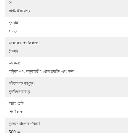
রঙ:
কাস্টমাইজযোগ্য
গ্যারান্টি:
৫ বছর
আবহাওয়া প্রতিরোধের:
টেকসই
আবেদন:
বাহ্যিক এবং অভ্যন্তরীণ ওয়াল ক্ল্যাডিং এবং সজ্জা
পরিবেশগত বন্ধুত্ব:
পুনর্ব্যবহারযোগ্য
ফায়ার রেটিং:
শ্রেণীকক্ষে
ন্যূনতম চাহিদার পরিমাণ:
500 ㎡