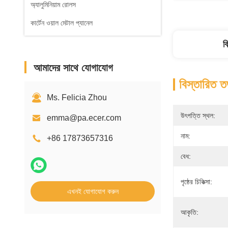
অ্যালুমিনিয়াম রোলস
কার্টেন ওয়াল মেটাল প্যানেল
ব
আমাদের সাথে যোগাযোগ
বিস্তারিত ত
Ms. Felicia Zhou
উৎপত্তি স্থল:
emma@pa.ecer.com
নাম:
+86 17873657316
বেধ:
পৃষ্ঠের চিকিত্সা:
এখনই যোগাযোগ করুন
আকৃতি: