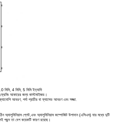
.0 মিমি, 4 মিমি, 5 মিমি ইত্যাদি
্রেমিং আকারের জন্য কাস্টমাইজড।
্যানোপি আবরণ, পর্দা প্রাচীর বা ফ্যাসেড আবরণ এবং সজ্জা.
 অ্যালুমিনিয়াম প্লেট,এবং অ্যালুমিনিয়াম কম্পোজিট উপাদান (এসিএম) যার মধ্যে দুটি
দসই পছন্দ তা বেশ কয়েকটি কারণ রয়েছে।