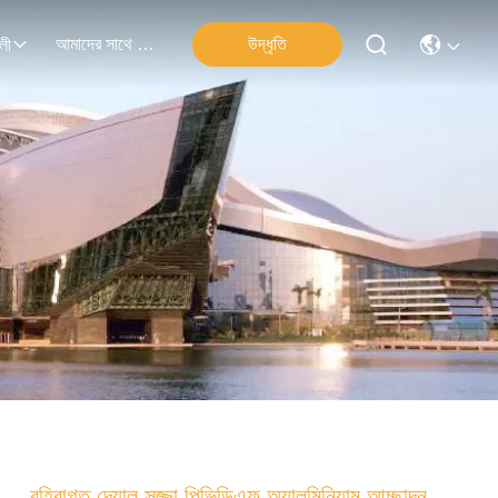
আমাদের সাথে যোগাযোগ
উদ্ধৃতি
লী
বহিরাগত দেয়াল সজ্জা পিভিডিএফ অ্যালুমিনিয়াম আচ্ছাদন