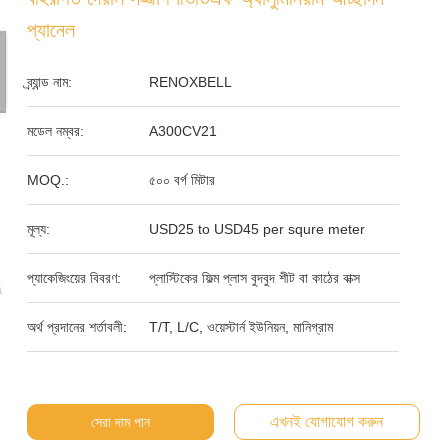
প্যানেল
ব্র্যান্ড নাম:
RENOXBELL
মডেল নম্বর:
A300CV21
MOQ.:
৫০০ বর্গ মিটার
মূল্য:
USD25 to USD45 per squre meter
প্যাকেজিংয়ের বিবরণ:
প্লাস্টিকের ফিল্ম প্লাস বুদবুদ শীট বা কাঠের বাক্স
অর্থ প্রদানের শর্তাবলী:
T/T, L/C, ওয়েস্টার্ন ইউনিয়ন, মানিগ্রাম
এখনই যোগাযোগ করুন
সেরা দাম পান