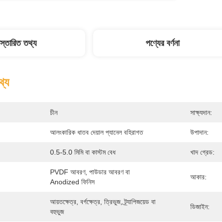
িস্তারিত তথ্য
পণ্যের বর্ণনা
থ্য
চীন
সাক্ষ্যদান:
আলংকারিক ধাতব দেয়াল প্যানেল বহিরাগত
উপাদান:
0.5-5.0 মিমি বা কাস্টম বেধ
খাদ গ্রেড:
PVDF আবরণ, পাউডার আবরণ বা 
আকার:
Anodized ফিনিস
আয়তক্ষেত্র, বর্গক্ষেত্র, ত্রিভুজ, ট্র্যাপিজয়েড বা 
ডিজাইন:
বহুভুজ