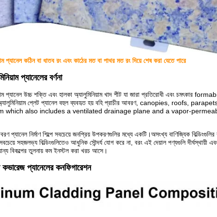
য়াম প্যানেল কঠিন বা ধাতব রং এবং কাঠের মত বা পাথর মত রং দিয়ে শেষ করা যেতে পারে
নিয়াম প্যানেলের বর্ণনা
য়াম প্যানেল উচ্চ শক্তি এবং হালকা অ্যালুমিনিয়াম খাদ শীট যা জারা প্রতিরোধী এবং চমৎকার forma
ালুমিনিয়াম প্লেট প্যানেল বহুল ব্যবহৃত হয় বহি প্রাচীর আবরণ, canopies, roofs, pa
m which also includes a ventilated drainage plane and a vapor-permeabl
 আবরণ প্যানেল নির্মাণ শিল্পে সবচেয়ে জনপ্রিয় উপকরণগুলির মধ্যে একটি।অসংখ্য বাণিজ্যিক বিল্ডিংগুলি
ধু সবচেয়ে সহজলভ্য বিল্ডিংগুলিতেও আধুনিক সৌন্দর্য যোগ করে না, বরং এই দেয়াল পণ্যগুলি দীর্ঘস্থায়ী
যান্য বিকল্পের তুলনায় কম ইনস্টল করা খরচ আসে।
়াল কভারেজ প্যানেলের কনফিগারেশন