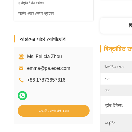
অ্যালুমিনিয়াম রোলস
কার্টেন ওয়াল মেটাল প্যানেল
ব
আমাদের সাথে যোগাযোগ
বিস্তারিত ত
Ms. Felicia Zhou
উৎপত্তি স্থল:
emma@pa.ecer.com
নাম:
+86 17873657316
বেধ:
পৃষ্ঠের চিকিত্সা:
এখনই যোগাযোগ করুন
আকৃতি: