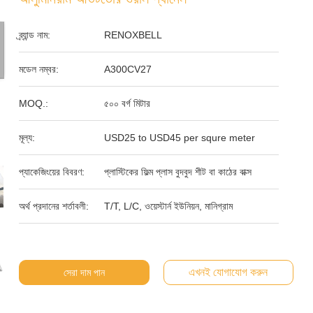
ব্র্যান্ড নাম:
RENOXBELL
মডেল নম্বর:
A300CV27
MOQ.:
৫০০ বর্গ মিটার
মূল্য:
USD25 to USD45 per squre meter
প্যাকেজিংয়ের বিবরণ:
প্লাস্টিকের ফিল্ম প্লাস বুদবুদ শীট বা কাঠের বাক্স
অর্থ প্রদানের শর্তাবলী:
T/T, L/C, ওয়েস্টার্ন ইউনিয়ন, মানিগ্রাম
এখনই যোগাযোগ করুন
সেরা দাম পান