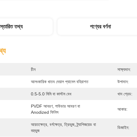
িস্তারিত তথ্য
পণ্যের বর্ণনা
থ্য
চীন
সাক্ষ্যদান:
আলংকারিক ধাতব দেয়াল প্যানেল বহিরাগত
উপাদান:
0.5-5.0 মিমি বা কাস্টম বেধ
খাদ গ্রেড:
PVDF আবরণ, পাউডার আবরণ বা 
আকার:
Anodized ফিনিস
আয়তক্ষেত্র, বর্গক্ষেত্র, ত্রিভুজ, ট্র্যাপিজয়েড বা 
ডিজাইন:
বহুভুজ