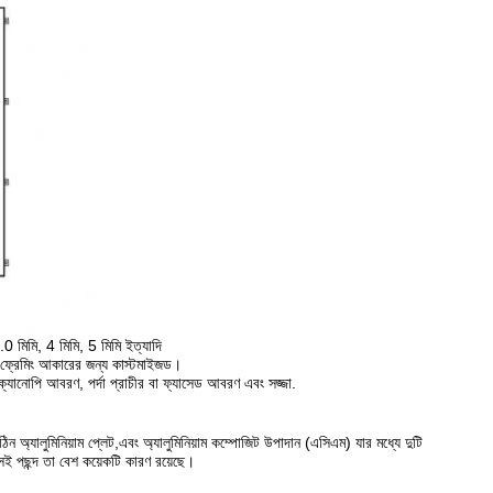
.0 মিমি, 4 মিমি, 5 মিমি ইত্যাদি
্রেমিং আকারের জন্য কাস্টমাইজড।
্যানোপি আবরণ, পর্দা প্রাচীর বা ফ্যাসেড আবরণ এবং সজ্জা.
 অ্যালুমিনিয়াম প্লেট,এবং অ্যালুমিনিয়াম কম্পোজিট উপাদান (এসিএম) যার মধ্যে দুটি
দসই পছন্দ তা বেশ কয়েকটি কারণ রয়েছে।