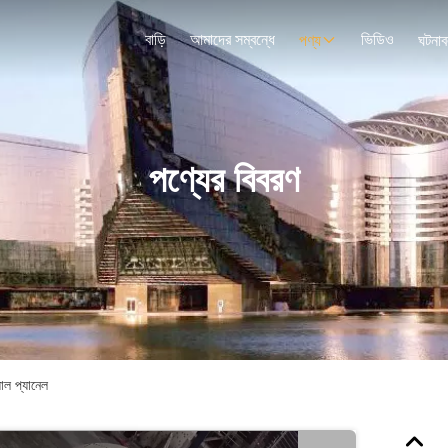
বাড়ি
আমাদের সম্বন্ধে
ভিডিও
পণ্য
ঘটনাব
পণ্যের বিবরণ
াল প্যানেল