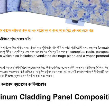
য়াম প্যানেল কঠিন বা ধাতব রং এবং কাঠের মত বা পাথর মত রং দিয়ে শেষ করা যেতে পারে
নিয়াম প্যানেলের বর্ণনা
য়াম প্যানেল উচ্চ শক্তি এবং হালকা অ্যালুমিনিয়াম খাদ শীট যা জারা প্রতিরোধী এবং চমৎকার forma
ালুমিনিয়াম প্লেট প্যানেল বহুল ব্যবহৃত হয় বহি প্রাচীর আবরণ, canopies, roofs, pa
m which also includes a ventilated drainage plane and a vapor-permeabl
 আবরণ প্যানেল নির্মাণ শিল্পে সবচেয়ে জনপ্রিয় উপকরণগুলির মধ্যে একটি।অসংখ্য বাণিজ্যিক বিল্ডিংগুলি
ধু সবচেয়ে সহজলভ্য বিল্ডিংগুলিতেও আধুনিক সৌন্দর্য যোগ করে না, বরং এই দেয়াল পণ্যগুলি দীর্ঘস্থায়ী
যান্য বিকল্পের তুলনায় কম ইনস্টল করা খরচ আসে।
়াল কভারেজ প্যানেলের কনফিগারেশন