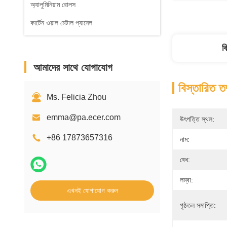
অ্যালুমিনিয়াম রোলস
কার্টেন ওয়াল মেটাল প্যানেল
ব
আমাদের সাথে যোগাযোগ
বিস্তারিত ত
Ms. Felicia Zhou
emma@pa.ecer.com
উৎপত্তি স্থল:
+86 17873657316
নাম:
বেধ:
লম্বা:
এখনই যোগাযোগ করুন
পৃষ্ঠতল সমাপ্তি: