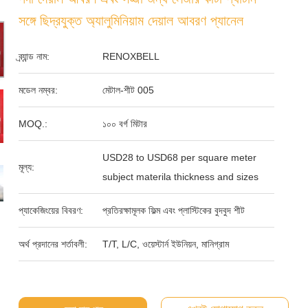
সঙ্গে ছিদ্রযুক্ত অ্যালুমিনিয়াম দেয়াল আবরণ প্যানেল
ব্র্যান্ড নাম:
RENOXBELL
মডেল নম্বর:
মেটাল-শীট 005
MOQ.:
১০০ বর্গ মিটার
USD28 to USD68 per square meter
মূল্য:
subject materila thickness and sizes
প্যাকেজিংয়ের বিবরণ:
প্রতিরক্ষামূলক ফিল্ম এবং প্লাস্টিকের বুদবুদ শীট
অর্থ প্রদানের শর্তাবলী:
T/T, L/C, ওয়েস্টার্ন ইউনিয়ন, মানিগ্রাম