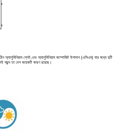
 অ্যালুমিনিয়াম প্লেট,এবং অ্যালুমিনিয়াম কম্পোজিট উপাদান (এসিএম) যার মধ্যে দুটি
দসই পছন্দ তা বেশ কয়েকটি কারণ রয়েছে।