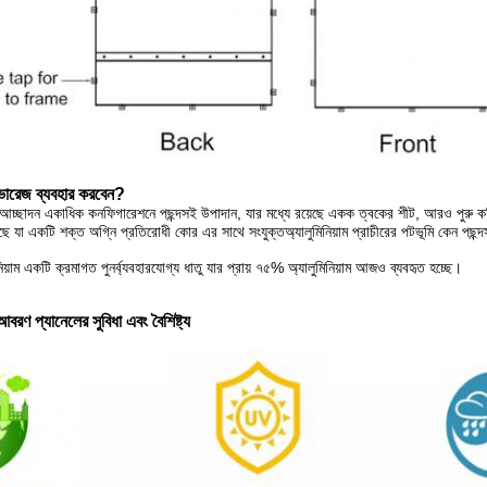
কভারেজ ব্যবহার করবেন?
ের আচ্ছাদন একাধিক কনফিগারেশনে পছন্দসই উপাদান, যার মধ্যে রয়েছে একক ত্বকের শীট, আরও পুরু কঠিন
য়েছে যা একটি শক্ত অগ্নি প্রতিরোধী কোর এর সাথে সংযুক্তঅ্যালুমিনিয়াম প্রাচীরের পটভূমি কেন পছন্
নিয়াম একটি ক্রমাগত পুনর্ব্যবহারযোগ্য ধাতু যার প্রায় ৭৫% অ্যালুমিনিয়াম আজও ব্যবহৃত হচ্ছে।
 আবরণ প্যানেলের সুবিধা এবং বৈশিষ্ট্য