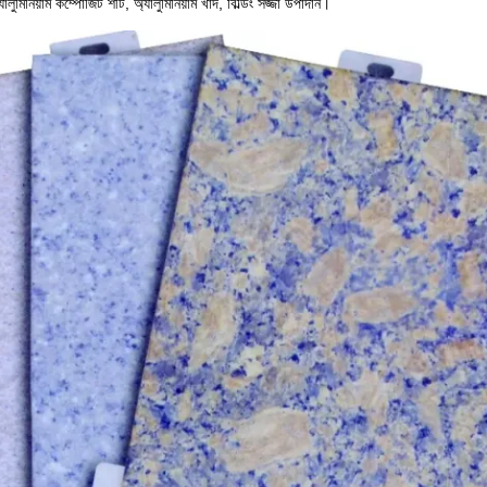
লুমিনিয়াম কম্পোজিট শীট, অ্যালুমিনিয়াম খাদ, বিল্ডিং সজ্জা উপাদান।