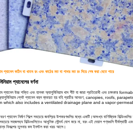
য়াম প্যানেল কঠিন বা ধাতব রং এবং কাঠের মত বা পাথর মত রং দিয়ে শেষ করা যেতে পারে
নিয়াম প্যানেলের বর্ণনা
য়াম প্যানেল উচ্চ শক্তি এবং হালকা অ্যালুমিনিয়াম খাদ শীট যা জারা প্রতিরোধী এবং চমৎকার forma
ালুমিনিয়াম প্লেট প্যানেল বহুল ব্যবহৃত হয় বহি প্রাচীর আবরণ, canopies, roofs, pa
m which also includes a ventilated drainage plane and a vapor-permeabl
 আবরণ প্যানেল নির্মাণ শিল্পে সবচেয়ে জনপ্রিয় উপকরণগুলির মধ্যে একটি।অসংখ্য বাণিজ্যিক বিল্ডিংগুলি
ধু সবচেয়ে সহজলভ্য বিল্ডিংগুলিতেও আধুনিক সৌন্দর্য যোগ করে না, বরং এই দেয়াল পণ্যগুলি দীর্ঘস্থায়ী
যান্য বিকল্পের তুলনায় কম ইনস্টল করা খরচ আসে।