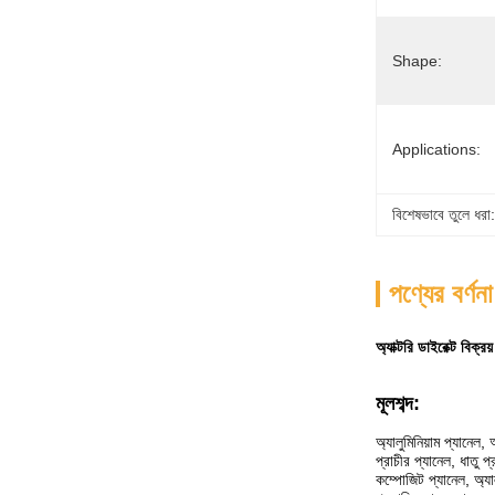
Shape:
Applications:
বিশেষভাবে তুলে ধরা:
পণ্যের বর্ণনা
অ্যাক্টরি ডাইরেক্ট বিক্
মূলশব্দ:
অ্যালুমিনিয়াম প্যানেল, 
প্রাচীর প্যানেল, ধাতু প্
কম্পোজিট প্যানেল, অ্যালু