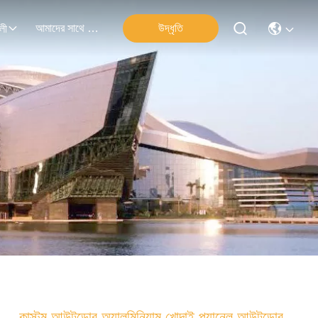
আমাদের সাথে যোগাযোগ
উদ্ধৃতি
লী
কাস্টম আউটডোর অ্যালুমিনিয়াম খোদাই প্যানেল আউটডোর