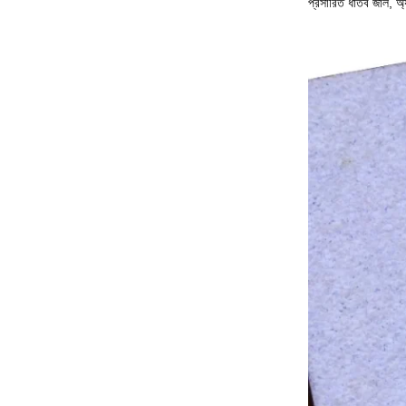
প্রসারিত ধাতব জাল, অ্যা