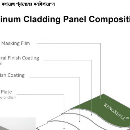
়াল কভারেজ প্যানেলের কনফিগারেশন