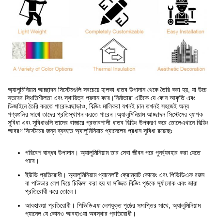
অ্যালুমিনিয়াম আচ্ছাদন সিস্টেমগুলি সবচেয়ে হালকা ধাতব উপাদান থেকে তৈরি করা হয়, যা উচ্চ
স্তরের স্থিতিশীলতা এবং স্থায়িত্ব প্রদান করে।নির্মাতারা এটিকে যে কোন আকৃতি এবং
ডিজাইনে তৈরি করতে পারেনএছাড়াও, বিল্ডিং মালিকরা যখনই চান তখনই সহজেই অন্য
পণ্যগুলির সাথে তাদের প্রতিস্থাপন করতে পারেন।অ্যালুমিনিয়াম আচ্ছাদন সিস্টেমের ব্যাপক
সুবিধা এবং সুবিধাগুলি তাদের বাজারে প্রভাবশালী ধাতব বিল্ডিং উপকরণ করে তোলেএখানে বিল্ডিং
আবরণ সিস্টেমের জন্য ব্যবহৃত অ্যালুমিনিয়াম প্যানেলের প্রধান সুবিধা রয়েছেঃ
পরিবেশ বান্ধব উপাদান। অ্যালুমিনিয়াম তার সেবা জীবন পরে পুনর্ব্যবহার করা যেতে
পারে।
ইউভি প্রতিরোধী। অ্যালুমিনিয়াম প্যানেলটি ক্রোম্যাট কোয়েং এবং পিভিডিএফ রজন
বা পাউডার লেপ দিয়ে চিকিত্সা করা হয় যা সজ্জিত বিল্ডিং পৃষ্ঠকে সূর্যালোক এবং জারা
প্রতিরোধী করে তোলে।
আবহাওয়া প্রতিরোধী। পিভিডিএফ লেপযুক্ত পৃষ্ঠের সমাপ্তির সাথে, অ্যালুমিনিয়াম
প্যানেল যে কোনও আবহাওয়া অবস্থার প্রতিরোধী।