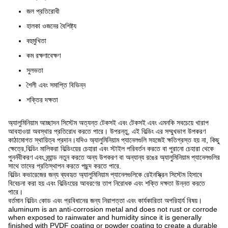
জল প্রতিরোধী
হালকা ওজনের বৈশিষ্ট্য
বহুমুখিতা
কম রক্ষণাবেক্ষণ
সুলভতা
শৈলী এবং সমাপ্তি বিভিন্ন
শক্তির দক্ষতা
অ্যালুমিনিয়াম আচ্ছাদন সিস্টেম অত্যন্ত টেকসই এবং টেকসই এবং এমনকি সবচেয়ে খারাপ
আবহাওয়া অবস্থার প্রতিরোধ করতে পারে। উপরন্তু, এই বিল্ডিং এর সম্মুখভাগ উপকরণ
কাঠামোগত স্থায়িত্ব প্রদান।যদিও অ্যালুমিনিয়াম প্যানেলগুলি সহজেই ক্ষতিগ্রস্ত হয় না, কিছু
ক্ষেত্রে,বিল্ডিং মালিকরা বিল্ডিংয়ের চেহারা এবং স্টাইল পরিবর্তন করতে বা পুরানো চেহারা থেকে
পুনর্নবীকরণ এবং ব্র্যান্ড নতুন করতে অন্য উপকরণ বা অন্যান্য রঙের অ্যালুমিনিয়াম প্যানেলগুলির
সাথে তাদের প্রতিস্থাপন করতে পছন্দ করতে পারে.
বিল্ডিং কভারেজের জন্য ব্যবহৃত অ্যালুমিনিয়াম প্যানেলগুলিকে রেইনস্ক্রিন সিস্টেম হিসাবে
বিবেচনা করা হয় এবং বিল্ডিংয়ের আবরণের তাপ নিরোধক এবং শক্তি দক্ষতা উন্নত করতে
পারে।
বর্তমান বিল্ডিং কোড এবং প্রবিধানের জন্য নিরাপত্তা এবং কার্যকারিতা অপরিহার্য বিষয়।
aluminum is an anti-corrosion metal and does not rust or corrode
when exposed to rainwater and humidity since it is generally
finished with PVDF coating or powder coating to create a durable