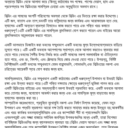
অন্যান্য বিল্ডিং থেকে আলাদা করে।কিন্তু কাঠামোর সব পক্ষের. পাশের দেয়াল, ছাদ এবং
প্রবেশদ্বার সব বিল্ডিংয়ের সামগ্রিক চেহারা এবং অনুভূতিতে অবদান রাখে।
বিল্ডিং এর সামনের অংশটি পরিবেশের অবস্থা থেকে বিল্ডিং এর ভিতরে রক্ষা করার উদ্দেশ্যে।
এটি জল, বাতাস এবং তাপ,ভবনটি তার বাসিন্দাদের জন্য কার্যকর এবং আরামদায়ক হতে দেয়.
ফ্যাসেড একটি অন্তরণ ব্যবস্থা হিসাবেও কাজ করতে পারে এবং শক্তি খরচ কমাতে
গুরুত্বপূর্ণ।এটি একটি বিল্ডিং এর সামগ্রিক নান্দনিকতা যোগ করতে পারেন এবং বাইরের আরো
নান্দনিকভাবে আনন্দদায়ক করতে পারেন.
একটি ভালভাবে ডিজাইন করা ভবনের সম্মুখভাগ একটি ভবনের মূল্য উল্লেখযোগ্যভাবে বাড়িয়ে
তুলতে পারে। এটি একটি ভবনকে আশেপাশের স্থাপত্য থেকে আলাদা করতেও ব্যবহার করা
যেতে পারে।ভবনের শৈলীর উপর নির্ভর করে একটি সামনের নকশা সমসাময়িক বা ঐতিহ্যগত
হতে পারে, এবং রং, নিদর্শন, এবং টেক্সচার দিয়ে জোর দেওয়া যেতে পারে। উপরন্তু, নির্দিষ্ট
বৈশিষ্ট্যগুলি একটি ভবনের সম্মুখভাগে যেমন বারান্দাগুলি, শোভাগুলি,এবং বিল্ডিংয়ের নকশা এবং
চরিত্রের আরেকটি স্তর যোগ করার জন্য ছাদ.
সামগ্রিকভাবে, বিল্ডিং এর সম্মুখভাগ একটি কাঠামোর একটি গুরুত্বপূর্ণ উপাদান যা উভয়ই বিল্ডিং
রক্ষা এবং উন্নত করতে পারে।এটি শক্তি দক্ষতার ক্ষেত্রে গুরুত্বপূর্ণ ভূমিকা পালন করে এবং
একটি বিল্ডিংয়ের বাইরের এবং অভ্যন্তরীণ নকশা উভয়ই প্রভাবিত করে. একটি ভবনকে আলাদা
করে তোলার জন্য, মনোযোগ আকর্ষণ করার জন্য এবং এর সামগ্রিক মূল্য বাড়ানোর জন্য
ফ্যাসেড ব্যবহার করা হয়।
সাম্প্রতিক বছরগুলোতে, প্রযুক্তি মুখোমুখি নকশা এবং নির্মাণ বিপ্লব করেছে, যেমন নতুন
উপকরণ এবং পদ্ধতি ক্রমাগত আরো দক্ষ তৈরি করতে সাহায্য করার জন্য উদ্ভূত হয়,আকর্ষণীয়
এবং খরচ কার্যকর ভবনঅ্যালুমিনিয়াম এবং এর কম্পোজিট শীট বা প্যানেলগুলি বিল্ডিং
এনভলপমেন্ট এবং সজ্জা বাজারে সর্বাধিক জনপ্রিয় উপকরণগুলির মধ্যে একটি, তারা বিশেষত
বাণিজ্যিক বিল্ডিংগুলির জন্য ব্যাপকভাবে ব্যবহৃত হয়।বিল্ডিং দেয়াল আবরণ এবং সজ্জা জন্য
অ্যালুমিনিয়াম এবং তার কম্পোজিট উপকরণ বৈশিষ্ট্য হালকা ওজন অন্তর্ভুক্ত, তাপ নিরোধক