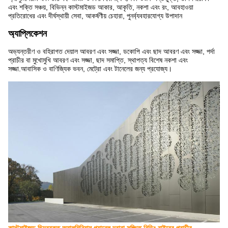
এবং শক্তি সঞ্চয়, বিভিন্ন কাস্টমাইজড আকার, আকৃতি, নকশা এবং রং, আবহাওয়া
প্রতিরোধের এবং দীর্ঘস্থায়ী সেবা, আকর্ষণীয় চেহারা, পুনর্ব্যবহারযোগ্য উপাদান
অ্যাপ্লিকেশন
অভ্যন্তরীণ ও বহিরাগত দেয়াল আবরণ এবং সজ্জা, ডকোপি এবং ছাদ আবরণ এবং সজ্জা, পর্দা
প্রাচীর বা মুখোমুখি আবরণ এবং সজ্জা, ছাদ সমাপ্তি, স্থাপত্য বিশেষ নকশা এবং
সজ্জা.আবাসিক ও বাণিজ্যিক ভবন, মেট্রো এবং টানেলের জন্য প্রযোজ্য।
কাস্টমাইজড ছিদ্রযুক্ত অ্যালুমিনিয়াম প্যানেল দ্বারা সজ্জিত বিল্ডিং বাইরের প্রাচীর