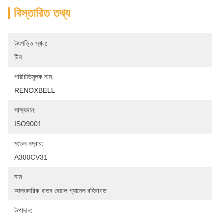
বিস্তারিত তথ্য
উৎপত্তি স্থল:
চীন
পরিচিতিমুলক নাম:
RENOXBELL
সাক্ষ্যদান:
ISO9001
মডেল নম্বার:
A300CV31
নাম:
আলংকারিক ধাতব দেয়াল প্যানেল বহিরাগত
উপাদান: