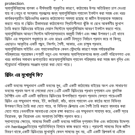
protection.
অ্যালুমিনিয়ামের হালকা ও দীর্ঘস্থায়ী প্রকৃতির কারণে, কাঠামোর উপর অতিরিক্ত চাপ দেওয়া
যায় না।নতুন বা সংস্কার প্রকল্পের জন্য অ্যালুমিনিয়াম প্যানেল ইনস্টল করা সহজ এবং খরচ
কার্যকরপ্রাচীন বিল্ডিংগুলির গুরুতর কাঠামোগত সমস্যা রয়েছে যা জটিল উন্নয়নকে সহজতর
করতে পারে না।বিল্ডিং ঠিকাদাররা কাঠামোগত স্থিতিশীলতা ঝুঁকি না রেখে আকর্ষণীয় মুখোশ
তৈরি করতে বিল্ডিংয়ের বাইরের দেয়াল সিস্টেমে অ্যালুমিনিয়াম আবরণ ইনস্টল করতে পারে.
অ্যালুমিনিয়াম আবরণ সিস্টেম অবিশ্বাস্যভাবে বহুমুখী নির্মাণ এবং সজ্জা উপকরণ।এই ধাতব
বিল্ডিং এর সম্মুখভাগ শুধুমাত্র রং এবং রঙের একটি বিস্তৃত নির্বাচন প্রদান করে না কিন্তু
এছাড়াও আকৃতির একটি পছন্দ, নিদর্শন, শৈলী, আকার, এবং চাক্ষুষ প্রভাব.
অ্যালুমিনিয়াম সাইডিং এবং প্যানেলগুলিকে কেবল সৌন্দর্যের কারণে সহজ পর্যায়ক্রমিক
পরিষ্কারের প্রয়োজন।পণ্যটি নতুন এবং সংস্কার অ্যাপ্লিকেশনের জন্য একটি পরিবেশগত এবং
খরচ কার্যকর সমাধান রূপান্তরিত করেঅ্যালুমিনিয়াম প্যানেল পরিষ্কার করা সহজ জল বৃদ্ধি এবং
স্ট্যান্ডার্ড পরিষ্কার সরঞ্জাম দ্বারা করা যেতে পারে।
বিল্ডিং এর মুখোমুখি কি?
একটি ভবনের সম্মুখভাগ একটি ভবনের মুখ, এটি একটি কাঠামোর বাইরের অংশ এবং সাধারণত
ভবনের প্রথম অংশ যা লোকেরা দেখে।এটি একটি বিল্ডিংয়ের প্রধান দৃশ্যমান এবং নান্দনিক
বৈশিষ্ট্য এবং এটি একটি ব্যক্তির বিল্ডিংয়ের উপলব্ধিতে প্রধান প্রভাব ফেলতে পারেএকটি
বিল্ডিং এর সম্মুখভাগ পাথর, ইট, কংক্রিট, কাঁচ, ধাতব প্যানেল এবং কাঠের মতো বিভিন্ন
উপকরণ দিয়ে তৈরি করা যেতে পারে, যা বিভিন্ন টেক্সচার এবং শৈলী তৈরি করতে ব্যবহার করা
যেতে পারে।ভবনটিকে আবহাওয়া থেকে রক্ষা করতেও এর সম্মুখভাগ সাহায্য করে, একটি স্তর
নিরোধক, শব্দ নিরোধক এবং অন্যান্য বৈশিষ্ট্য প্রদান করে।
স্থাপত্যের ক্ষেত্রে, সামনের দিকটি একটি ভবনের সর্বাধিক দৃশ্যমান দিক এবং কাঠামোর উদ্দেশ্য
এবং heritageতিহ্যের প্রতিনিধিত্ব হিসাবে কাজ করতে পারে। প্রায়শই সামনের দিকে জটিল
বিবরণ থাকে,একটি বিল্ডিংয়ের মুখোমুখি কেবল সামনের মুখ নয়, এটি একটি শিল্পকর্ম যা এটিকে