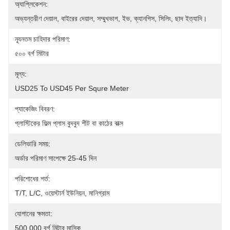
অ্যাপ্লিকেশন:
অভ্যন্তরীণ দেয়াল, বাইরের দেয়াল, সম্মুখভাগ, ইভ, ক্যানপিস, সিলিং, ছাদ ইত্যাদি।
ন্যূনতম চাহিদার পরিমাণ:
৫০০ বর্গ মিটার
মূল্য:
USD25 To USD45 Per Squre Meter
প্যাকেজিং বিবরণ:
প্লাস্টিকের ফিল্ম প্লাস বুদবুদ শীট বা কাঠের বাক্স
ডেলিভারি সময়:
অর্ডার পরিমাণ সাপেক্ষে 25-45 দিন
পরিশোধের শর্ত:
T/T, L/C, ওয়েস্টার্ন ইউনিয়ন, মানিগ্রাম
যোগানের ক্ষমতা:
500,000 বর্গ মিটার মাসিক