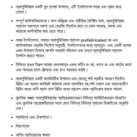
অ্যালুমিনিয়াম একটি খুব হালকা উপাদান, এটি ইনস্টলেশন সহজ এবং দ্রুত করে
তোলে।
সম্পূর্ণ কাস্টমাইজযোগ্য। ভাল যান্ত্রিক এবং শারীরিক বৈশিষ্ট্য সঙ্গে, অ্যালুমিনিয়াম
প্যানেল স্থাপত্য নকশা এবং ফ্রেমিং সিস্টেম মেলে যে কোন আকার, নকশা এবং
কাঠামো কাস্টমাইজ করা যেতে পারে।
সহজ ইনস্টলেশন. সমস্ত অ্যালুমিনিয়াম প্যানেল prefabricated হয় এবং
কাস্টমাইজড ফ্রেমিং সিস্টেম অনুযায়ী, ইনস্টলেশনের জন্য প্রস্তুত. এবং একটি হালকা
ওজন উপাদান হিসাবে,আপনি সহজেই পরিবহন এবং ভবনে অ্যালুমিনিয়াম প্যানেল
ইনস্টল করতে পারেন.
বিভিন্ন রঙের বিকল্প আমরা কেবলমাত্র একক কঠিন রং নয়, ধাতব রং এবং কাঠের মতো
এবং পাথরের মতো টেক্সচার এবং রংও সরবরাহ করছি।
অ্যালুমিনিয়াম একটি থার্মোরিটিক উপাদান এবং যেহেতু পর্দা প্রাচীর আবরণ সিস্টেম
বিল্ডিং এর প্রধান কংক্রিট কাঠামো থেকে প্রসারিত হয়,পর্দা দেয়াল এবং অভ্যন্তরীণ
বিল্ডিং মধ্যে খালি স্থান তাপ বিল্ডিং মধ্যে প্রবেশ থেকে প্রতিরোধ করতে পারেন.
নান্দনিক সজ্জাঃ অ্যালুমিনিয়ামের প্রক্রিয়াজাতকরণ বিভিন্ন আর্কিটেকচারাল ডিজাইন
এবং নান্দনিক প্রয়োজনীয়তার সাথে মেলে বিভিন্ন বিভিন্ন প্যানেল ডিজাইনের অনুমতি
দেয়।
স্থায়িত্ব এবং টেকসইতা।
নিরাপত্তা
অগ্নি প্রতিরোধের ক্ষমতা