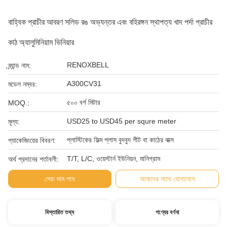
বাহ্যিক প্রাচীর আবরণ সলিড রঙ অভ্যন্তর এবং বহিরঙ্গন স্থাপত্য খাদ পর্দা প্রাচীর
কাঠ অ্যালুমিনিয়াম ভিনিয়ার
RENOXBELL
ব্র্যান্ড নাম:
A300CV31
মডেল নম্বর:
৫০০ বর্গ মিটার
MOQ.:
USD25 to USD45 per squre meter
মূল্য:
প্লাস্টিকের ফিল্ম প্লাস বুদবুদ শীট বা কাঠের বাক্স
প্যাকেজিংয়ের বিবরণ:
T/T, L/C, ওয়েস্টার্ন ইউনিয়ন, মানিগ্রাম
অর্থ প্রদানের শর্তাবলী:
সেরা দাম পান
আমাদের সাথে যোগাযোগ
বিস্তারিত তথ্য
পণ্যের বর্ণনা