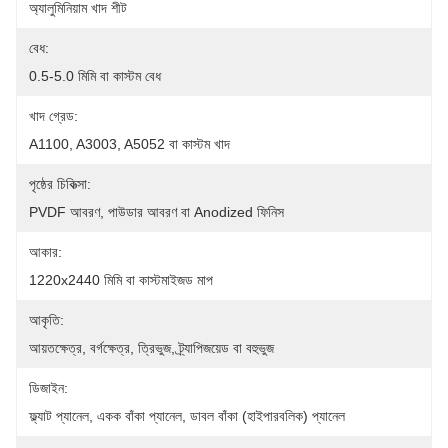
অ্যালুমিনিয়াম খাদ শীট
বেধ:
0.5-5.0 মিমি বা কাস্টম বেধ
খাদ গ্রেড:
A1100, A3003, A5052 বা কাস্টম খাদ
পৃষ্ঠের চিকিত্সা:
PVDF আবরণ, পাউডার আবরণ বা Anodized ফিনিস
আকার:
1220x2440 মিমি বা কাস্টমাইজড মাপ
আকৃতি:
আয়তক্ষেত্র, বর্গক্ষেত্র, ত্রিভুজ, ট্র্যাপিজয়েড বা বহুভুজ
ডিজাইন:
ফ্ল্যাট প্যানেল, একক বাঁকা প্যানেল, ডাবল বাঁকা (হাইপারবলিক) প্যানেল