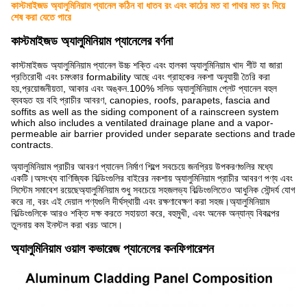
কাস্টমাইজড অ্যালুমিনিয়াম প্যানেল কঠিন বা ধাতব রং এবং কাঠের মত বা পাথর মত রং দিয়ে
শেষ করা যেতে পারে
কাস্টমাইজড অ্যালুমিনিয়াম প্যানেলের বর্ণনা
কাস্টমাইজড অ্যালুমিনিয়াম প্যানেল উচ্চ শক্তি এবং হালকা অ্যালুমিনিয়াম খাদ শীট যা জারা
প্রতিরোধী এবং চমৎকার formability আছে এবং গ্রাহকের নকশা অনুযায়ী তৈরি করা
হয়,প্রয়োজনীয়তা, আকার এবং অঙ্কন.100% সলিড অ্যালুমিনিয়াম প্লেট প্যানেল বহুল
ব্যবহৃত হয় বহি প্রাচীর আবরণ, canopies, roofs, parapets, fascia and
soffits as well as the siding component of a rainscreen system
which also includes a ventilated drainage plane and a vapor-
permeable air barrier provided under separate sections and trade
contracts.
অ্যালুমিনিয়াম প্রাচীর আবরণ প্যানেল নির্মাণ শিল্পে সবচেয়ে জনপ্রিয় উপকরণগুলির মধ্যে
একটি।অসংখ্য বাণিজ্যিক বিল্ডিংগুলির বাইরের নকশায় অ্যালুমিনিয়াম প্রাচীর আবরণ পণ্য এবং
সিস্টেম সমাবেশ রয়েছেঅ্যালুমিনিয়াম শুধু সবচেয়ে সহজলভ্য বিল্ডিংগুলিতেও আধুনিক সৌন্দর্য যোগ
করে না, বরং এই দেয়াল পণ্যগুলি দীর্ঘস্থায়ী এবং রক্ষণাবেক্ষণ করা সহজ।অ্যালুমিনিয়াম
বিল্ডিংগুলিকে আরও শক্তি দক্ষ করতে সহায়তা করে, বহুমুখী, এবং অনেক অন্যান্য বিকল্পের
তুলনায় কম ইনস্টল করা খরচ আসে।
অ্যালুমিনিয়াম ওয়াল কভারেজ প্যানেলের কনফিগারেশন